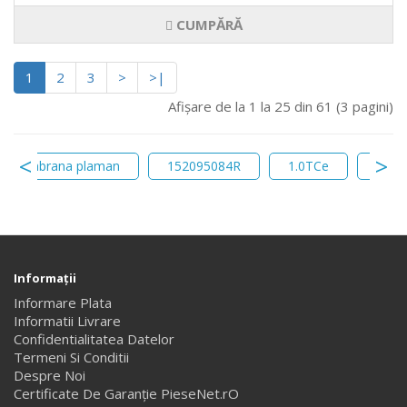
CUMPĂRĂ
1
2
3
>
>|
Afişare de la 1 la 25 din 61 (3 pagini)
membrana plaman
152095084R
1.0TCe
1691
Informaţii
Informare Plata
Informatii Livrare
Confidentialitatea Datelor
Termeni Si Conditii
Despre Noi
Certificate De Garanție PieseNet.rO