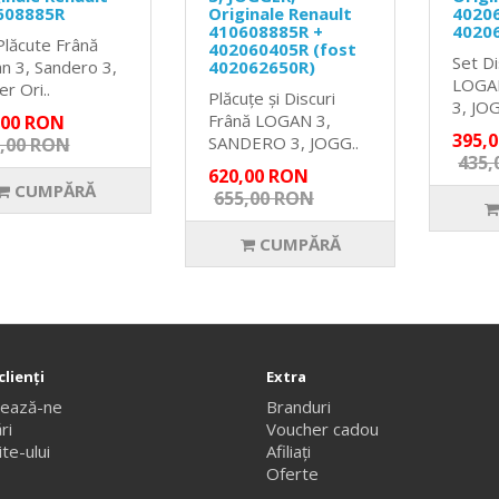
608885R
Originale Renault
40206
410608885R +
4020
Plăcute Frână
402060405R (fost
Set Di
n 3, Sandero 3,
402062650R)
LOGA
r Ori..
Plăcuțe și Discuri
3, JOG
Frână LOGAN 3,
,00 RON
395,
SANDERO 3, JOGG..
,00 RON
435,
620,00 RON
CUMPĂRĂ
655,00 RON
CUMPĂRĂ
clienţi
Extra
tează-ne
Branduri
ri
Voucher cadou
te-ului
Afiliaţi
Oferte