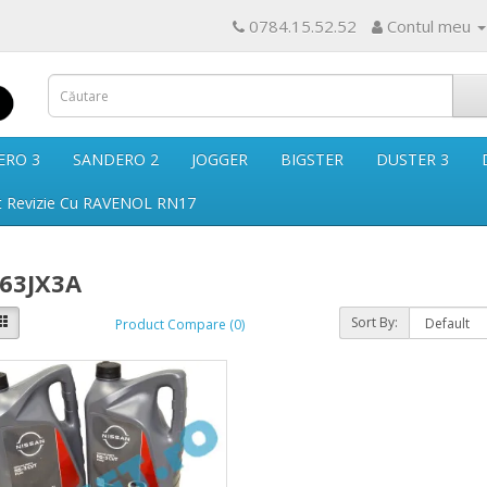
0784.15.52.52
Contul meu
ERO 3
SANDERO 2
JOGGER
BIGSTER
DUSTER 3
t Revizie Cu RAVENOL RN17
63JX3A
Sort By:
Product Compare (0)