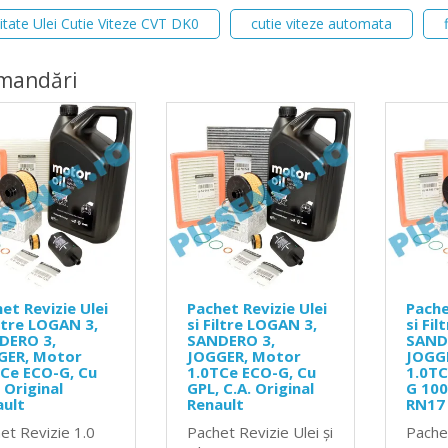
itate Ulei Cutie Viteze CVT DK0
cutie viteze automata
mandări
et Revizie Ulei
Pachet Revizie Ulei
Pache
iltre LOGAN 3,
si Filtre LOGAN 3,
si Fi
DERO 3,
SANDERO 3,
SAND
GER, Motor
JOGGER, Motor
JOGG
Ce ECO-G, Cu
1.0TCe ECO-G, Cu
1.0TC
 Original
GPL, C.A. Original
G 10
ault
Renault
RN17
et Revizie 1.0
Pachet Revizie Ulei și
Pache