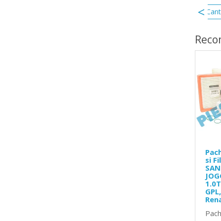
garnitura cutie viteze CVT
buson cutie viteze CVT
Cant
Reco
Pach
si F
SAN
JOG
1.0T
GPL,
Ren
Pach