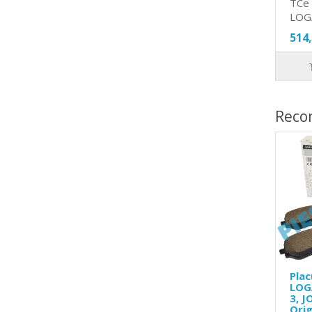
TCe 
LOG
514
Reco
Plac
LOG
3, J
Orig