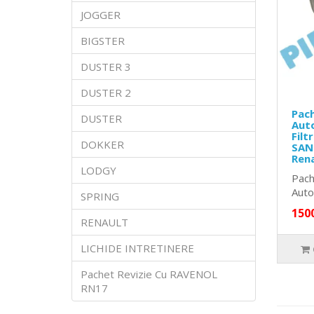
JOGGER
BIGSTER
DUSTER 3
DUSTER 2
Pach
DUSTER
Auto
Filt
DOKKER
SAND
Ren
LODGY
Pach
Auto
SPRING
150
RENAULT
LICHIDE INTRETINERE
Pachet Revizie Cu RAVENOL
RN17