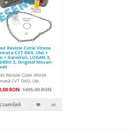
et Revizie Cutie Viteze
mata CVT DK0, Ulei +
ru + Garnituri, LOGAN 3,
ERO 3, Original Nissan-
ault
et Revizie Cutie Viteze
mată CVT DK0, Ule..
0,00 RON
1695,00 RON
CUMPĂRĂ