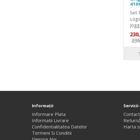
410
Set 
Loga
Jogge
230
235
Informaţii
Servicii 
Informare Plata
Contac
Informatii Livrare
Returnă
Confidentialitatea Datelor
Harta si
Termeni Si Conditii
Despre Noi