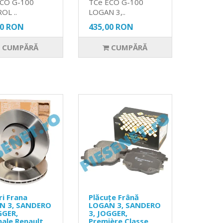
ECO G-100
TCe ECO G-100
OL ..
LOGAN 3,..
00 RON
435,00 RON
CUMPĂRĂ
CUMPĂRĂ
ri Frana
Plăcuțe Frână
N 3, SANDERO
LOGAN 3, SANDERO
GGER,
3, JOGGER,
nale Renault
Première Classe