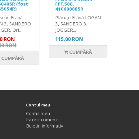
0405R (fost
FPF.580,
65054R)
410608885R
scuri Frână
Plăcuțe Frână LOGAN
N 3, SANDERO
3, SANDERO 3,
GER, Ori..
JOGGER,..
00 RON
115,00 RON
00 RON
CUMPĂRĂ
CUMPĂRĂ
Contul meu
Contul meu
Istoric comenzi
Buletin informativ