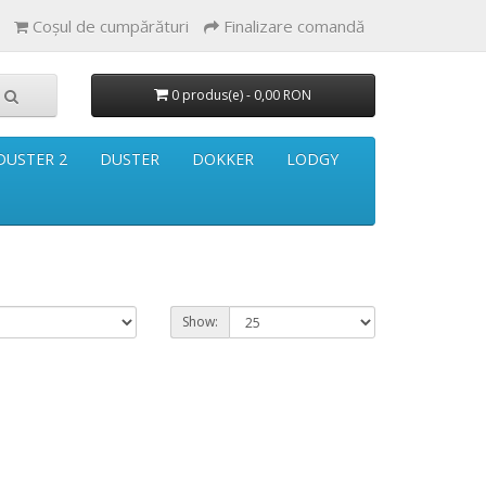
Coşul de cumpărături
Finalizare comandă
0 produs(e) - 0,00 RON
DUSTER 2
DUSTER
DOKKER
LODGY
Show: