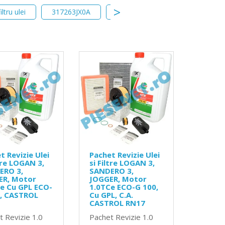
filtru ulei
317263JX0A
KE90999943
CVT
t Revizie Ulei
Pachet Revizie Ulei
ltre LOGAN 3,
si Filtre LOGAN 3,
ERO 3,
SANDERO 3,
ER, Motor
JOGGER, Motor
e Cu GPL ECO-
1.0TCe ECO-G 100,
0, CASTROL
Cu GPL, C.A.
CASTROL RN17
t Revizie 1.0
Pachet Revizie 1.0