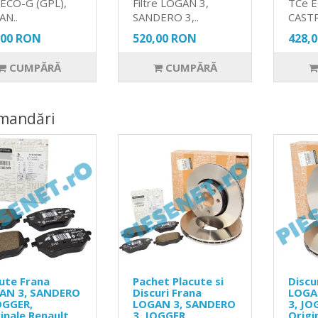
ECO-G (GPL),
Filtre LOGAN 3,
TCe 
AN..
SANDERO 3,..
CASTR
,00 RON
520,00 RON
428,
CUMPĂRĂ
CUMPĂRĂ
mandări
ute Frana
Pachet Placute si
Discu
AN 3, SANDERO
Discuri Frana
LOGA
OGGER,
LOGAN 3, SANDERO
3, JO
inale Renault
3, JOGGER,
Origi