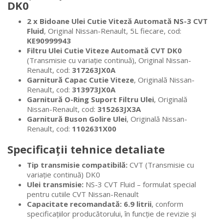
DK0
2 x Bidoane Ulei Cutie Viteză Automată NS-3 CVT
Fluid
, Original Nissan-Renault, 5L fiecare, cod:
KE90999943
Filtru Ulei Cutie Viteze Automată CVT DK0
(Transmisie cu variație continuă), Original Nissan-
Renault, cod:
317263JX0A
Garnitură Capac Cutie Viteze
, Originală Nissan-
Renault, cod:
313973JX0A
Garnitură O-Ring Suport Filtru Ulei
, Originală
Nissan-Renault, cod:
315263JX3A
Garnitură Buson Golire Ulei
, Originală Nissan-
Renault, cod:
1102631X00
Specificații tehnice detaliate
Tip transmisie compatibilă:
CVT (Transmisie cu
variație continuă) DK0
Ulei transmisie:
NS-3 CVT Fluid – formulat special
pentru cutiile CVT Nissan-Renault
Capacitate recomandată:
6.9 litrii
, conform
specificațiilor producătorului, în funcție de revizie și