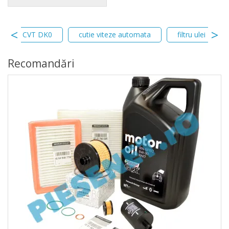
e Viteze CVT DK0
cutie viteze automata
filtru ulei
Recomandări