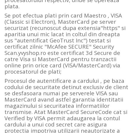
plata.
Se pot efectua plati prin card Maestro , VISA
(Classic si Electron), MasterCard pe server
securizat (recunoscut dupa extensia"https" si
aparitia unui mic lacat in coltul din dreapta
sus "autentificat GeoTrust Inc") testat si
certificat zilnic "McAfee SECURE" Security
Scan.yvyshop.ro este certificat 3d Secure de
catre Visa si MasterCard pentru tranzactii
online prin orice card (VISA/MasterCard) via
procesatorul de plati;
Procesul de autentificare a cardului , pe baza
codului de securitate detinut exclusiv de client
se desfasoara numai pe serverele VISA sau
MasterCard avand astfel garantia identitatii
magazinului si securitatea informatiilor
transmise. Atat MasterCard SecureCode cat si
Verified by VISA permit adaugarea la contul
cardului a unui cod secret care asigura
protectia impotriva utilizarii neautorizate a