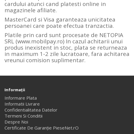
cardului atunci cand platesti online in
magazinele afiliate.
MasterCard si Visa garanteaza unicitatea
persoanei care poate efectua tranzactia.
Platile prin card sunt procesate de NETOPIA
SRL (www.mobilpay.ro) In cazul achitarii unui
produs inexistent in stoc, plata se returneaza
in maximum 1-2 zile lucratoare, fara achitarea
vreunui comision suplimentar.
Informaţii
Informare Plata
Informatii Livrare
Confidentialitatea Datelor
Termeni Si Conditii
Despre Noi
Certificate De Garanție PieseNet.rO