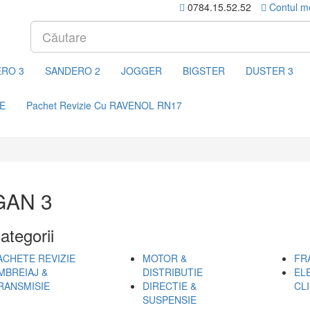
0784.15.52.52
Contul m
RO 3
SANDERO 2
JOGGER
BIGSTER
DUSTER 3
E
Pachet Revizie Cu RAVENOL RN17
GAN 3
ategorii
ACHETE REVIZIE
MOTOR &
FR
MBREIAJ &
DISTRIBUTIE
EL
RANSMISIE
DIRECTIE &
CL
SUSPENSIE