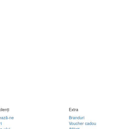
lienţi
Extra
ează-ne
Branduri
i
Voucher cadou