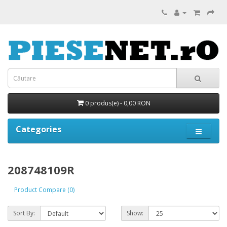
0 produs(e) - 0,00 RON
Categories
208748109R
Product Compare (0)
Sort By:
Show: