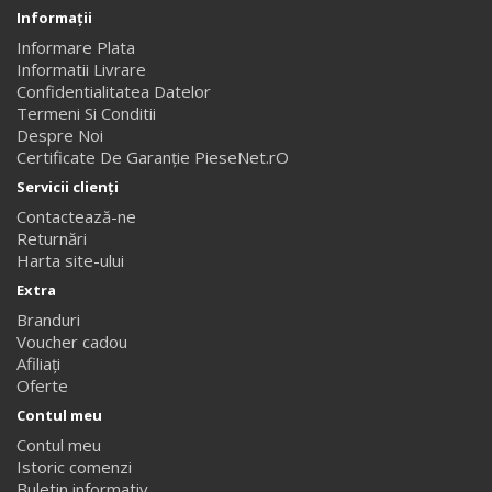
Informaţii
Informare Plata
Informatii Livrare
Confidentialitatea Datelor
Termeni Si Conditii
Despre Noi
Certificate De Garanție PieseNet.rO
Servicii clienţi
Contactează-ne
Returnări
Harta site-ului
Extra
Branduri
Voucher cadou
Afiliaţi
Oferte
Contul meu
Contul meu
Istoric comenzi
Buletin informativ