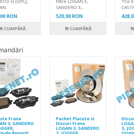
ECO-G (GPL),
Filtre LOGAN 3,
TCe 
AN..
SANDERO 3,..
CASTR
,00 RON
520,00 RON
428,
CUMPĂRĂ
CUMPĂRĂ
mandări
ute Frana
Pachet Placute si
Discu
AN 3, SANDERO
Discuri Frana
LOGA
OGGER,
LOGAN 3, SANDERO
3, JO
inale Renault
3, JOGGER,
Origi