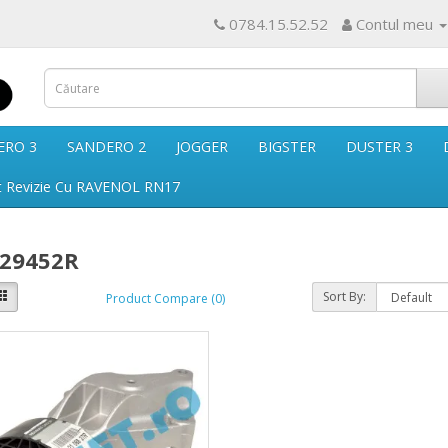
0784.15.52.52
Contul meu
ERO 3
SANDERO 2
JOGGER
BIGSTER
DUSTER 3
t Revizie Cu RAVENOL RN17
29452R
Sort By:
Product Compare (0)