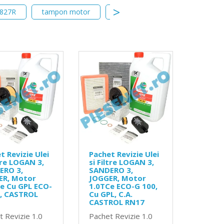
827R
tampon motor
tampon motor dreapta
hi
t Revizie Ulei
Pachet Revizie Ulei
ltre LOGAN 3,
si Filtre LOGAN 3,
ERO 3,
SANDERO 3,
ER, Motor
JOGGER, Motor
e Cu GPL ECO-
1.0TCe ECO-G 100,
0, CASTROL
Cu GPL, C.A.
CASTROL RN17
t Revizie 1.0
Pachet Revizie 1.0