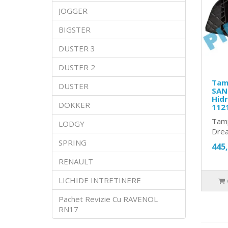
JOGGER
BIGSTER
DUSTER 3
DUSTER 2
Tam
DUSTER
SAN
Hidr
DOKKER
112
Tamp
LODGY
Drea
SPRING
445
RENAULT
LICHIDE INTRETINERE
Pachet Revizie Cu RAVENOL
RN17