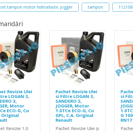
ort tampon motor hidroelastic jogger
tampon
112108
mandări
et Revizie Ulei
Pachet Revizie Ulei
Pache
iltre LOGAN 3,
si Filtre LOGAN 3,
si Fi
DERO 3,
SANDERO 3,
SAND
GER, Motor
JOGGER, Motor
JOGG
Ce ECO-G, Cu
1.0TCe ECO-G, Cu
1.0TC
 Original
GPL, C.A. Original
G 10
ault
Renault
RN17
et Revizie 1.0
Pachet Revizie Ulei și
Pache