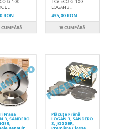
ECO G-100
TCe ECO G-100
OL ..
LOGAN 3,..
00 RON
435,00 RON
CUMPĂRĂ
CUMPĂRĂ
ri Frana
Plăcuțe Frână
N 3, SANDERO
LOGAN 3, SANDERO
GGER,
3, JOGGER,
nale Renault
Première Classe