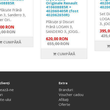
608885R
Originale Renault
40206
410608885R +
4020
Plăcute Frână
402060405R (fost
Set Di
n 3, Sandero 3,
402062650R)
LOGA
r Ori..
Plăcuțe și Discuri
3, JOG
Frână LOGAN 3,
,00 RON
395,
SANDERO 3, JOGG..
,00 RON
435,
620,00 RON
CUMPĂRĂ
655,00 RON
CUMPĂRĂ
clienţi
Extra
tează-ne
Branduri
ri
Voucher cadou
te-ului
Afiliaţi
Oferte