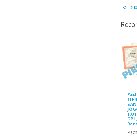
gan 3
suport tampon motor hidroelastic sandero 3
sup
Reco
Pach
si F
SAN
JOG
1.0T
GPL,
Ren
Pach