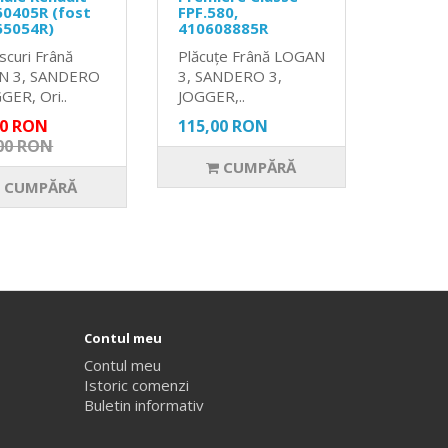
0405R (fost
FPF.580,
65054R)
410608885R
scuri Frână
Plăcuțe Frână LOGAN
N 3, SANDERO
3, SANDERO 3,
GER, Ori..
JOGGER,..
00 RON
115,00 RON
00 RON
CUMPĂRĂ
CUMPĂRĂ
Contul meu
Contul meu
Istoric comenzi
Buletin informativ