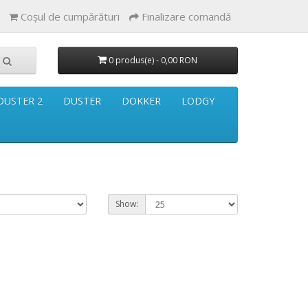
Coşul de cumpărături
Finalizare comandă
0 produs(e) - 0,00 RON
DUSTER 2
DUSTER
DOKKER
LODGY
Show: