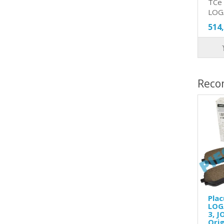
TCe 
LOG
514
Reco
Plac
LOG
3, J
Orig