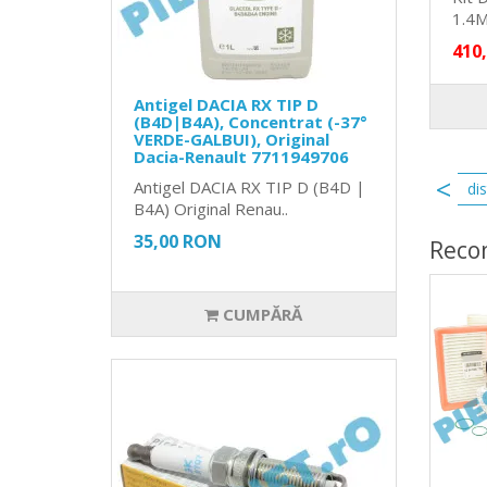
1.4M
410
Antigel DACIA RX TIP D
(B4D|B4A), Concentrat (-37°
VERDE-GALBUI), Original
Dacia-Renault 7711949706
Antigel DACIA RX TIP D (B4D |
distributie logan
distributie logan benzina
di
B4A) Original Renau..
35,00 RON
Reco
CUMPĂRĂ