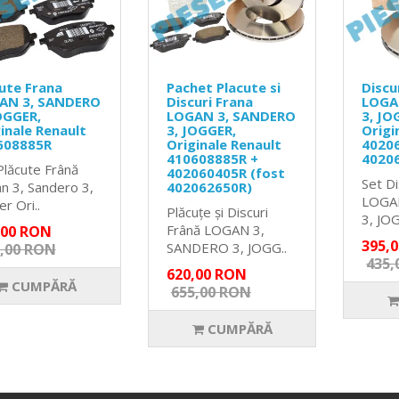
ute Frana
Pachet Placute si
Discu
AN 3, SANDERO
Discuri Frana
LOGA
OGGER,
LOGAN 3, SANDERO
3, JO
inale Renault
3, JOGGER,
Origi
608885R
Originale Renault
40206
410608885R +
4020
Plăcute Frână
402060405R (fost
Set Di
n 3, Sandero 3,
402062650R)
LOGA
r Ori..
Plăcuțe și Discuri
3, JOG
Frână LOGAN 3,
,00 RON
395,
SANDERO 3, JOGG..
,00 RON
435,
620,00 RON
CUMPĂRĂ
655,00 RON
CUMPĂRĂ