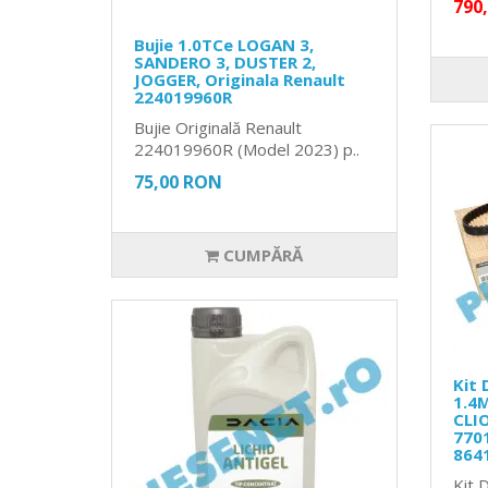
790
Bujie 1.0TCe LOGAN 3,
SANDERO 3, DUSTER 2,
JOGGER, Originala Renault
224019960R
Bujie Originală Renault
224019960R (Model 2023) p..
75,00 RON
CUMPĂRĂ
Kit 
1.4M
CLIO
770
864
Kit 