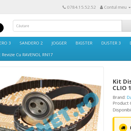
0784.15.52.52
Contul meu
ERO 3
SANDERO 2
JOGGER
BIGSTER
DUSTER 3
t Revizie Cu RAVENOL RN17
Kit Di
CLIO 1
Brand:
D
Product 
Disponibi