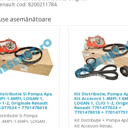
enault cod: 8200211784.
use asemănătoare
Distributie Si Pompa Apa
Kit Distributie, Pompa Ap
PI-1.6MPI, LOGAN 1,
Kit Accesorii 1.4MPI-1.6M
 1-2, Originale Renault
LOGAN 1, CLIO 1-2, Origi
1477024 + 7701478018
Renault 7701477024 +
7701478018 + 77014775
Distributie Si Pompa
Kit Distribuție + Pompa Ap
.4MPI-1.6MPI, LOGAN ..
Kit Accesorii Renau..