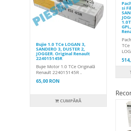
Pach
si F
SAN
JOG
1.0T
GPL,
Ren
Pach
Bujie 1.0 TCe LOGAN 3,
TCe 
SANDERO 3, DUSTER 2,
LOG
JOGGER. Original Renault
224015145R
514
Bujie Motor 1.0 TCe Originală
Renault 224015145R ..
65,00 RON
Reco
CUMPĂRĂ