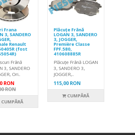
ri Frana
Plăcuțe Frână
N 3, SANDERO
LOGAN 3, SANDERO
GGER,
3, JOGGER,
nale Renault
Première Classe
0405R (fost
FPF.580,
65054R)
410608885R
scuri Frână
Plăcuțe Frână LOGAN
N 3, SANDERO
3, SANDERO 3,
GER, Ori..
JOGGER,..
00 RON
115,00 RON
00 RON
CUMPĂRĂ
CUMPĂRĂ