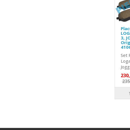
Plac
LOG
3, J
Orig
410
Set 
Loga
Jogge
230
235