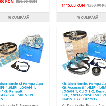
,00 RON
950,00 RON
1115,00 RON
1350,00 
CUMPĂRĂ
CUMPĂRĂ
Distributie Si Pompa Apa
Kit Distributie, Pompa Ap
PI-1.6MPI, LOGAN 1,
Kit Accesorii 1.4MPI-1.6M
 1-2, Renault
LOGAN 1, CLIO 1-2, Renau
1477024 + SKF VKPC
SKF, 7701477024 + SKF V
15
86415 + 7701477517
Distributie Si Pompa Apa
Kit Distributie, Pompa Apa S