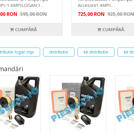
PI-1.6MPILOGAN 1..
Accesorii1.4MPI..
,00 RON
595,00 RON
725,00 RON
925,00 RO
CUMPĂRĂ
CUMPĂRĂ
stributie logan mpi
distributie
kit distributie
kit d
mandări