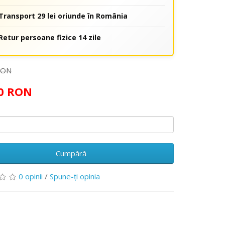
Transport 29 lei oriunde în România
Retur persoane fizice 14 zile
RON
00 RON
Cumpără
0 opinii
/
Spune-ţi opinia