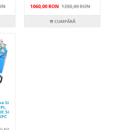
RON
1060,00 RON
1200,00 RON
CUMPĂRĂ
a Si
PI,
lt Si
KPC
i Kit