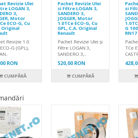
et Revizie Ulei
Pachet Revizie Ulei
Pache
iltre LOGAN 3,
si Filtre LOGAN 3,
si Fi
DERO 3,
SANDERO 3,
SAND
GER, Motor
JOGGER, Motor
JOGG
Ce ECO-G, Cu
1.0TCe ECO-G, Cu
1.0TC
 Original
GPL, C.A. Original
G 10
ault
Renault
RN17
et Revizie 1.0
Pachet Revizie Ulei și
Pache
ECO-G (GPL),
Filtre LOGAN 3,
TCe 
AN..
SANDERO 3,..
CASTR
,00 RON
520,00 RON
428,
CUMPĂRĂ
CUMPĂRĂ
mandări