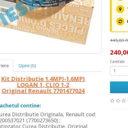
445,00 
240,
Cantitate
riere
Opinii (0)
Kit Distributie 1.4MPI-1.6MPI
LOGAN 1, CLIO 1-2
Original Renault 7701477024
achetul contine:
urea Distributie Originala, Renault cod:
200537021 (7700273650) ;
ntinzator Curea Distributie, Original