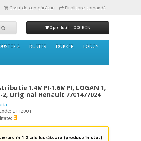
Coşul de cumpărături
Finalizare comandă
0 produs(e) - 0,00 RON
DUSTER 2
DUSTER
DOKKER
LODGY
stributie 1.4MPI-1.6MPI, LOGAN 1,
-2, Original Renault 7701477024
acia
Code: L112001
3
litate:
Livrare în 1-2 zile lucrătoare (produse în stoc)