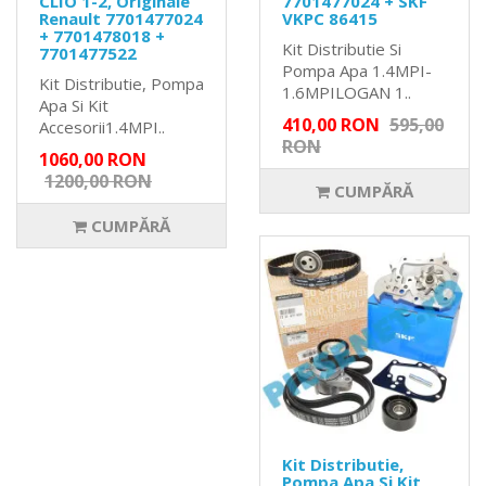
CLIO 1-2, Originale
7701477024 + SKF
Renault 7701477024
VKPC 86415
+ 7701478018 +
Kit Distributie Si
7701477522
Pompa Apa 1.4MPI-
Kit Distributie, Pompa
1.6MPILOGAN 1..
Apa Si Kit
410,00 RON
595,00
Accesorii1.4MPI..
RON
1060,00 RON
1200,00 RON
CUMPĂRĂ
CUMPĂRĂ
Kit Distributie,
Pompa Apa Si Kit