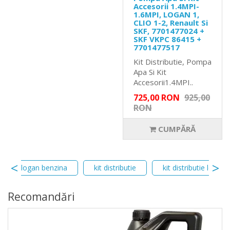
Accesorii 1.4MPI-
1.6MPI, LOGAN 1,
CLIO 1-2, Renault Si
SKF, 7701477024 +
SKF VKPC 86415 +
7701477517
Kit Distributie, Pompa
Apa Si Kit
Accesorii1.4MPI..
725,00 RON
925,00
RON
CUMPĂRĂ
 apa logan benzina
kit distributie
kit distributie logan
Recomandări