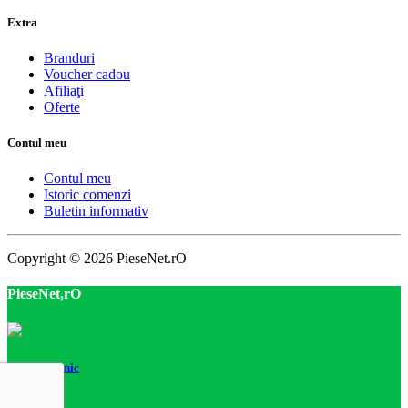
Extra
Branduri
Voucher cadou
Afiliaţi
Oferte
Contul meu
Contul meu
Istoric comenzi
Buletin informativ
Copyright © 2026 PieseNet.rO
PieseNet,rO
Suport Tehnic
DanieL