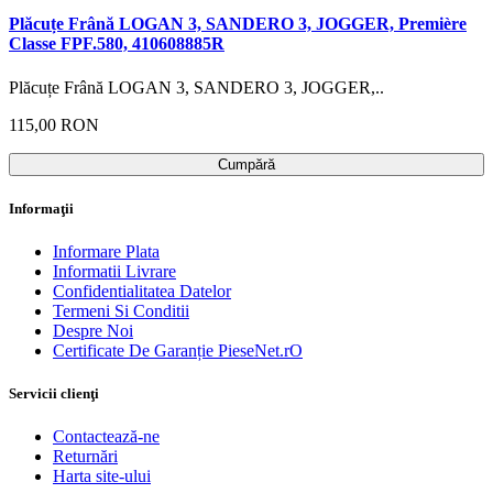
Plăcuțe Frână LOGAN 3, SANDERO 3, JOGGER, Première
Classe FPF.580, 410608885R
Plăcuțe Frână LOGAN 3, SANDERO 3, JOGGER,..
115,00 RON
Cumpără
Informaţii
Informare Plata
Informatii Livrare
Confidentialitatea Datelor
Termeni Si Conditii
Despre Noi
Certificate De Garanție PieseNet.rO
Servicii clienţi
Contactează-ne
Returnări
Harta site-ului