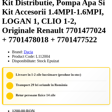
Kit Distributie, Pompa Apa Si
Kit Accesorii 1.4MPI-1.6MPI,
LOGAN 1, CLIO 1-2,
Originale Renault 7701477024
+ 7701478018 + 7701477522
Brand:
Dacia
Product Code: L112004
Disponibilitate: Stock Epuizat
Livrare în 1-2 zile lucrătoare (produse în stoc)
Transport 29 lei oriunde în România
Retur persoane fizice 14 zile
1200,00 RON