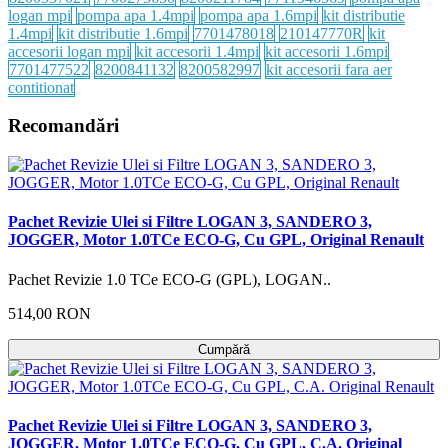
logan mpi
pompa apa 1.4mpi
pompa apa 1.6mpi
kit distributie
1.4mpi
kit distributie 1.6mpi
7701478018
210147770R
kit
accesorii logan mpi
kit accesorii 1.4mpi
kit accesorii 1.6mpi
7701477522
8200841132
8200582997
kit accesorii fara aer
contitionat
Recomandări
Pachet Revizie Ulei si Filtre LOGAN 3, SANDERO 3,
JOGGER, Motor 1.0TCe ECO-G, Cu GPL, Original Renault
Pachet Revizie 1.0 TCe ECO-G (GPL), LOGAN..
514,00 RON
Cumpără
Pachet Revizie Ulei si Filtre LOGAN 3, SANDERO 3,
JOGGER, Motor 1.0TCe ECO-G, Cu GPL, C.A. Original