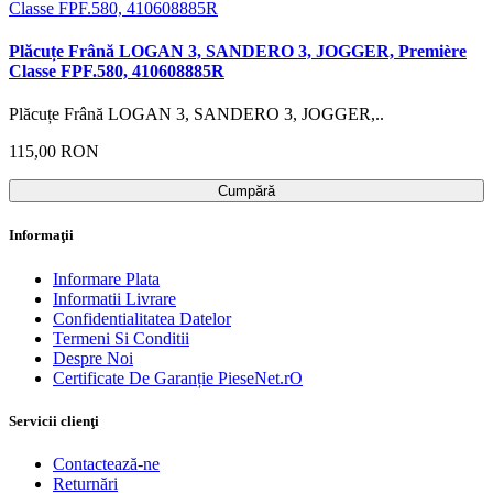
Plăcuțe Frână LOGAN 3, SANDERO 3, JOGGER, Première
Classe FPF.580, 410608885R
Plăcuțe Frână LOGAN 3, SANDERO 3, JOGGER,..
115,00 RON
Cumpără
Informaţii
Informare Plata
Informatii Livrare
Confidentialitatea Datelor
Termeni Si Conditii
Despre Noi
Certificate De Garanție PieseNet.rO
Servicii clienţi
Contactează-ne
Returnări