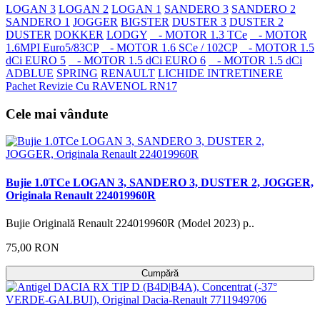
LOGAN 3
LOGAN 2
LOGAN 1
SANDERO 3
SANDERO 2
SANDERO 1
JOGGER
BIGSTER
DUSTER 3
DUSTER 2
DUSTER
DOKKER
LODGY
- MOTOR 1.3 TCe
- MOTOR
1.6MPI Euro5/83CP
- MOTOR 1.6 SCe / 102CP
- MOTOR 1.5
dCi EURO 5
- MOTOR 1.5 dCi EURO 6
- MOTOR 1.5 dCi
ADBLUE
SPRING
RENAULT
LICHIDE INTRETINERE
Pachet Revizie Cu RAVENOL RN17
Cele mai vândute
Bujie 1.0TCe LOGAN 3, SANDERO 3, DUSTER 2, JOGGER,
Originala Renault 224019960R
Bujie Originală Renault 224019960R (Model 2023) p..
75,00 RON
Cumpără