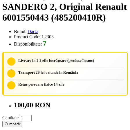
SANDERO 2, Original Renault
6001550443 (485200410R)
Brand:
Dacia
Product Code: L2303
7
Disponibilitate:
Livrare în 1-2 zile lucrătoare (produse în stoc)
Transport 29 lei oriunde în România
Retur persoane fizice 14 zile
100,00 RON
Cantitate
Cumpără