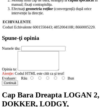
Montați noul cap de bară, strângeți la
cuplul specificat
în
manual; fixați contrapiulița.
Efectuați
geometria roților
(convergență) după orice
intervenție la direcție.
ECHIVALENTE
Coduri Echivalente
6001550443; 485200410R; 8660005229.
Spune-ţi opinia
Numele tău:
Opinia ta:
Atenție:
Codul HTML este citit ca şi text!
Evaluare:
Rău
Bun
Continuă
Cap Bara Dreapta LOGAN 2,
DOKKER, LODGY,