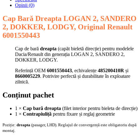
Opinii (0)
Cap Bară Dreapta LOGAN 2, SANDERO
2, DOKKER, LODGY, Original Renault
6001550443
Cap de bară
dreapta
(capăt bieletă direcție) pentru modelele
Dacia/Renault din generația LOGAN 2, SANDERO 2,
DOKKER, LODGY.
Referință OEM
6001550443
, echivalențe
485200410R
și
8660005229
. Potrivire perfectă și durabilitate în exploatare
zilnică.
Conținut pachet
1 ×
Cap bară dreapta
(filet interior pentru bieleta de direcție)
1 ×
Contrapiuliță
pentru fixare și reglaj geometrie
Poziție:
dreapta
(pasager, LHD). Reglajul de convergență este obligatoriu după
montaj.