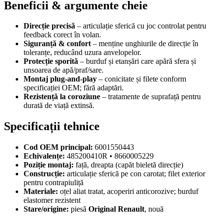
Beneficii & argumente cheie
Direcție precisă
– articulație sferică cu joc controlat pentru
feedback corect în volan.
Siguranță & confort
– menține unghiurile de direcție în
toleranțe, reducând uzura anvelopelor.
Protecție sporită
– burduf și etanșări care apără sfera și
unsoarea de apă/praf/sare.
Montaj plug-and-play
– conicitate și filete conform
specificației OEM; fără adaptări.
Rezistență la coroziune
– tratamente de suprafață pentru
durată de viață extinsă.
Specificații tehnice
Cod OEM principal:
6001550443
Echivalențe:
485200410R • 8660005229
Poziție montaj:
față, dreapta (capăt bieletă direcție)
Construcție:
articulație sferică pe con carotat; filet exterior
pentru contrapiuliță
Materiale:
oțel aliat tratat, acoperiri anticorozive; burduf
elastomer rezistent
Stare/origine:
piesă
Original Renault
, nouă