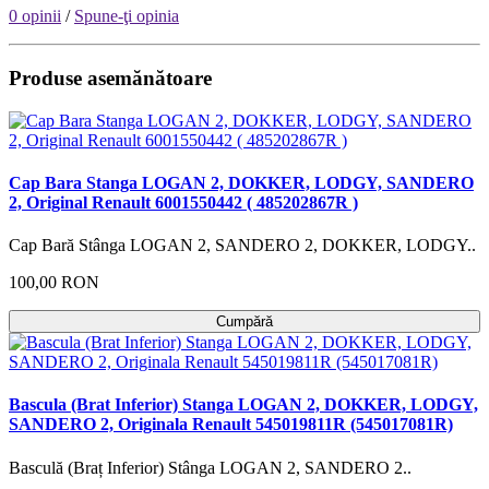
0 opinii
/
Spune-ţi opinia
Produse asemănătoare
Cap Bara Stanga LOGAN 2, DOKKER, LODGY, SANDERO
2, Original Renault 6001550442 ( 485202867R )
Cap Bară Stânga LOGAN 2, SANDERO 2, DOKKER, LODGY..
100,00 RON
Cumpără
Bascula (Brat Inferior) Stanga LOGAN 2, DOKKER, LODGY,
SANDERO 2, Originala Renault 545019811R (545017081R)
Basculă (Braț Inferior) Stânga LOGAN 2, SANDERO 2..