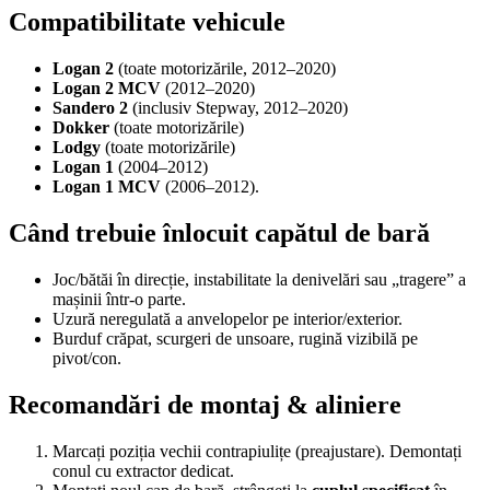
Compatibilitate vehicule
Logan 2
(toate motorizările, 2012–2020)
Logan 2 MCV
(2012–2020)
Sandero 2
(inclusiv Stepway, 2012–2020)
Dokker
(toate motorizările)
Lodgy
(toate motorizările)
Logan 1
(2004–2012)
Logan 1 MCV
(2006–2012).
Când trebuie înlocuit capătul de bară
Joc/bătăi în direcție, instabilitate la denivelări sau „tragere” a
mașinii într-o parte.
Uzură neregulată a anvelopelor pe interior/exterior.
Burduf crăpat, scurgeri de unsoare, rugină vizibilă pe
pivot/con.
Recomandări de montaj & aliniere
Marcați poziția vechii contrapiulițe (preajustare). Demontați
conul cu extractor dedicat.