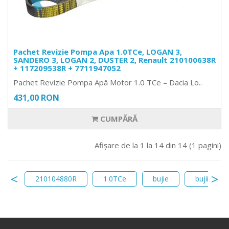
Pachet Revizie Pompa Apa 1.0TCe, LOGAN 3,
SANDERO 3, LOGAN 2, DUSTER 2, Renault 210100638R
+ 117209538R + 7711947052
Pachet Revizie Pompa Apă Motor 1.0 TCe – Dacia Lo..
431,00 RON
CUMPĂRĂ
Afişare de la 1 la 14 din 14 (1 pagini)
V7D
210104880R
1.0TCe
bujie
bujii