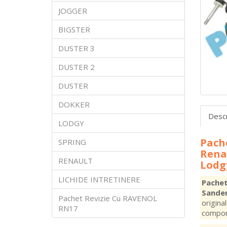
JOGGER
BIGSTER
DUSTER 3
DUSTER 2
DUSTER
DOKKER
Desc
LODGY
Pache
SPRING
Rena
RENAULT
Lodg
LICHIDE INTRETINERE
Pachet
Sander
Pachet Revizie Cu RAVENOL
origina
RN17
compone