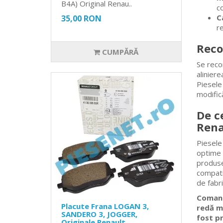
B4A) Original Renau..
c
C
35,00 RON
r
Reco
CUMPĂRĂ
Se reco
aliniere
Piesele
modifică
De ce
Rena
Piesele 
optime 
produse
compati
de fabri
Comandă
Placute Frana LOGAN 3,
redă ma
SANDERO 3, JOGGER,
fost pr
Originale Renault