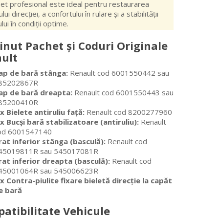
et profesional este ideal pentru restaurarea
lui direcției, a confortului în rulare și a stabilității
lui în condiții optime.
inut Pachet și Coduri Originale
ult
ap de bară stânga:
Renault cod 6001550442 sau
85202867R
ap de bară dreapta:
Renault cod 6001550443 sau
85200410R
 x Bielete antiruliu față:
Renault cod 8200277960
 x Bucși bară stabilizatoare (antiruliu):
Renault
od 6001547140
rat inferior stânga (basculă):
Renault cod
45019811R sau 545017081R
rat inferior dreapta (basculă):
Renault cod
45001064R sau 545006623R
 x Contra-piulite fixare bieletă direcție la capăt
e bară
atibilitate Vehicule