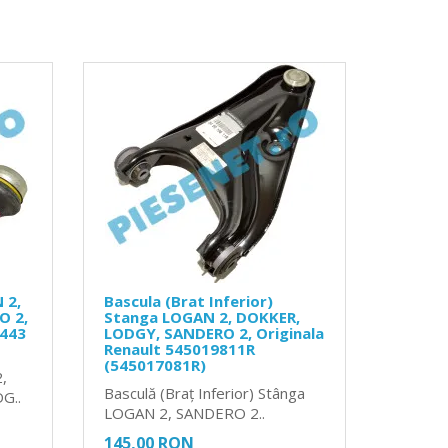
 2,
Bascula (Brat Inferior)
O 2,
Stanga LOGAN 2, DOKKER,
0443
LODGY, SANDERO 2, Originala
Renault 545019811R
(545017081R)
,
Basculă (Braț Inferior) Stânga
G..
LOGAN 2, SANDERO 2..
145,00 RON