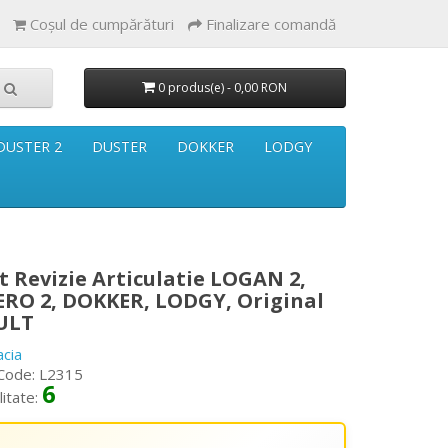
Coşul de cumpărături
Finalizare comandă
0 produs(e) - 0,00 RON
DUSTER 2
DUSTER
DOKKER
LODGY
t Revizie Articulatie LOGAN 2,
RO 2, DOKKER, LODGY, Original
ULT
acia
Code: L2315
6
litate: