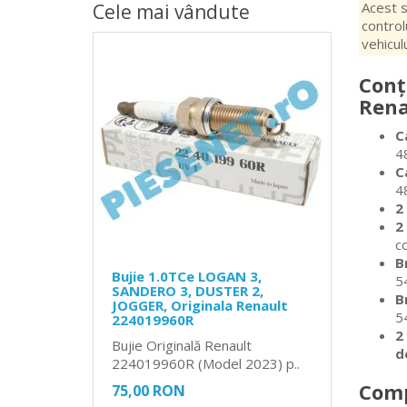
Acest s
Cele mai vândute
controlu
vehiculu
Conț
Rena
C
4
C
4
2
2
c
B
Bujie 1.0TCe LOGAN 3,
5
SANDERO 3, DUSTER 2,
B
JOGGER, Originala Renault
5
224019960R
2
Bujie Originală Renault
d
224019960R (Model 2023) p..
Comp
75,00 RON