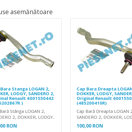
use asemănătoare
 Bara Stanga LOGAN 2,
Cap Bara Dreapta LOGAN
KER, LODGY, SANDERO 2,
DOKKER, LODGY, SANDER
inal Renault 6001550442
Original Renault 600155
5202867R )
(485200410R)
Bară Stânga LOGAN 2,
Cap Bară Dreapta LOGAN 2
DERO 2, DOKKER, LODGY..
SANDERO 2, DOKKER, LOD
,00 RON
100,00 RON