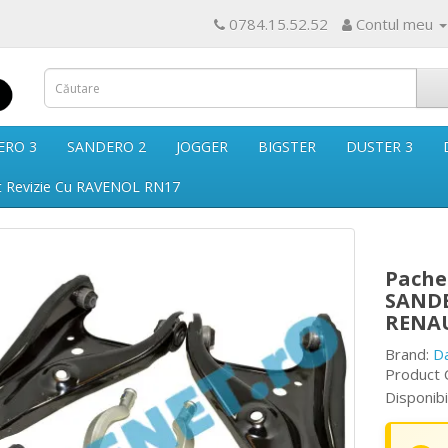
0784.15.52.52
Contul meu
ERO 3
SANDERO 2
JOGGER
BIGSTER
DUSTER 3
t Revizie Cu RAVENOL RN17
Pache
SANDE
RENA
Brand:
D
Product 
Disponibi