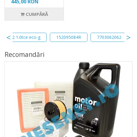
445,00 RON
CUMPĂRĂ
duster 2 1.0tce eco-g
152095084R
7703062062
Recomandări