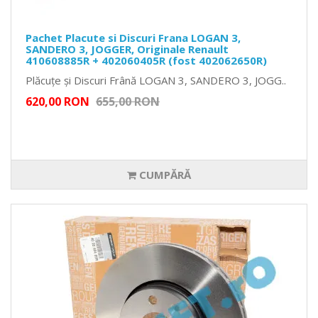
Pachet Placute si Discuri Frana LOGAN 3,
SANDERO 3, JOGGER, Originale Renault
410608885R + 402060405R (fost 402062650R)
Plăcuțe și Discuri Frână LOGAN 3, SANDERO 3, JOGG..
620,00 RON
655,00 RON
CUMPĂRĂ