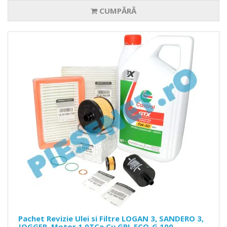
CUMPĂRĂ
Pachet Revizie Ulei si Filtre LOGAN 3, SANDERO 3,
JOGGER, Motor 1.0TCe Cu GPL ECO-G 100,