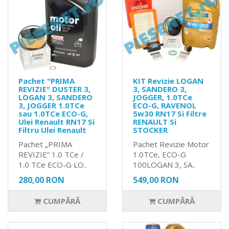
Pachet "PRIMA
KIT Revizie LOGAN
REVIZIE" DUSTER 3,
3, SANDERO 3,
LOGAN 3, SANDERO
JOGGER, 1.0TCe
3, JOGGER 1.0TCe
ECO-G, RAVENOL
sau 1.0TCe ECO-G,
5w30 RN17 Si Filtre
Ulei Renault RN17 Si
RENAULT Si
Filtru Ulei Renault
STOCKER
Pachet „PRIMA
Pachet Revizie Motor
REVIZIE” 1.0 TCe /
1.0TCe, ECO-G
1.0 TCe ECO-G LO..
100LOGAN 3, SA..
280,00 RON
549,00 RON
CUMPĂRĂ
CUMPĂRĂ