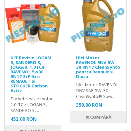
KIT Revizie LOGAN
Ulei Motor
3, SANDERO 3,
RAVENOL RNV 5W-
JOGGER, 1.0TCe,
30 RN17 CleanSynto
RAVENOL 5w30
pentru Renault și
RN17 Si Filtre
Dacia
RENAULT Si
Ulei Motor RAVENOL
STOCKER Carbon
Activ
RNV SAE 5W-30
CleanSynto® Spec..
Pachet revizie motor
1.0 TCe LOGAN 3,
359,00 RON
SANDERO 3, ..
CUMPĂRĂ
452,00 RON