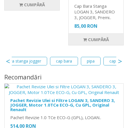
CUMPĂRĂ
Cap Bara Stanga
LOGAN 3, SANDERO
3, JOGGER, Premi..
85,00 RON
CUMPĂRĂ
cap bara stanga jogger
cap bara
pipa
cap bara 
Recomandări
Pachet Revizie Ulei si Filtre LOGAN 3, SANDERO 3,
JOGGER, Motor 1.0TCe ECO-G, Cu GPL, Original
Renault
Pachet Revizie 1.0 TCe ECO-G (GPL), LOGAN..
514,00 RON