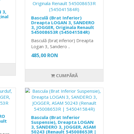
 3,
inal
Basculă (Brat Inferior)
Dreapta LOGAN 3, SANDERO
3, JOGGER, Originala Renault
545008653R (545041584R)
Basculă (braț inferior) Dreapta
Logan 3, Sandero ..
485,00 RON
CUMPĂRĂ
RO
Bascula (Brat Inferior
ault
Suspensie), Dreapta LOGAN
3, SANDERO 3, JOGGER, ASAM
50243 (Renault 545008653R |
Logan