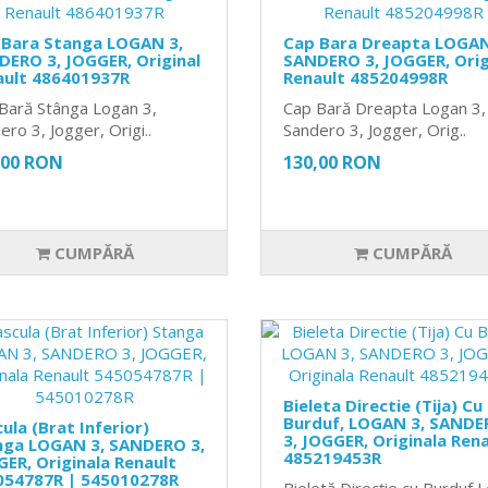
 Bara Stanga LOGAN 3,
Cap Bara Dreapta LOGAN
ERO 3, JOGGER, Original
SANDERO 3, JOGGER, Orig
ault 486401937R
Renault 485204998R
Bară Stânga Logan 3,
Cap Bară Dreapta Logan 3,
ero 3, Jogger, Origi..
Sandero 3, Jogger, Orig..
,00 RON
130,00 RON
CUMPĂRĂ
CUMPĂRĂ
Bieleta Directie (Tija) Cu
Burduf, LOGAN 3, SANDE
ula (Brat Inferior)
3, JOGGER, Originala Ren
nga LOGAN 3, SANDERO 3,
485219453R
ER, Originala Renault
054787R | 545010278R
Bieletă Direcție cu Burduf 