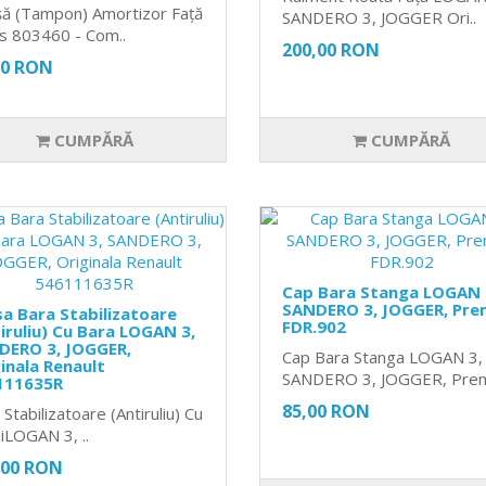
șă (Tampon) Amortizor Față
SANDERO 3, JOGGER Ori..
s 803460 - Com..
200,00 RON
00 RON
CUMPĂRĂ
CUMPĂRĂ
Cap Bara Stanga LOGAN 
SANDERO 3, JOGGER, Pre
a Bara Stabilizatoare
FDR.902
iruliu) Cu Bara LOGAN 3,
DERO 3, JOGGER,
Cap Bara Stanga LOGAN 3,
inala Renault
SANDERO 3, JOGGER, Premi
111635R
85,00 RON
Stabilizatoare (Antiruliu) Cu
iLOGAN 3, ..
,00 RON