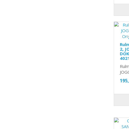
Rul
2, J
DOKK
402
Rulm
JOGG
195