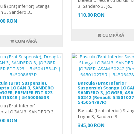
ulă (braț inferior) Stânga
3, Sandero 3, Jo..
n 3, Sandero 3..
110,00 RON
,00 RON
CUMPĂRĂ
CUMPĂRĂ
ula (Brat Suspensie),
Bascula (Brat Inferior
apta LOGAN 3, SANDERO
Suspensie) Stanga LOGA
OGGER, PREMIER FDT.823 |
SANDERO 3, JOGGER, AS
041584R | 545008653R
50242 (Renault 54501027
545054787R)
ula (Brat Inferior)
Basculă (braț inferior) Stân
ptaLOGAN 3, SANDERO 3..
Logan 3, Sandero 3..
,00 RON
345,00 RON