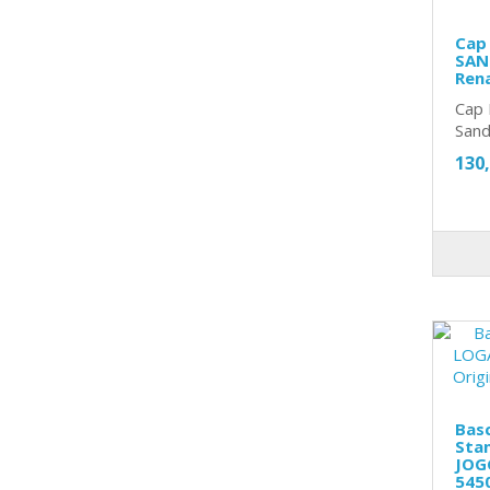
Cap
SAND
Ren
Cap 
Sand
130
Basc
Sta
JOGG
545