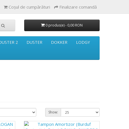
Coşul de cumpărături
Finalizare comandă
0 produs(e) - 0,00 RON
DUSTER 2
DUSTER
DOKKER
LODGY
Show: