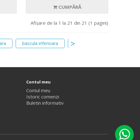
CUMPĂRĂ
Afişare de la 1 la 21 din 21 (1 pagini)
ara
bascula inferioara
bieleta
amortizor
Contul meu
Contul meu
Istoric comenzi
Buletin informativ
PieseNet,rO