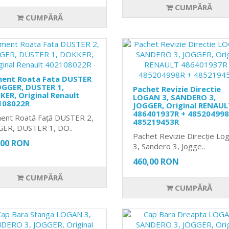
CUMPĂRĂ
CUMPĂRĂ
ment Roata Fata DUSTER
OGGER, DUSTER 1,
Pachet Revizie Directie
ER, Original Renault
LOGAN 3, SANDERO 3,
108022R
JOGGER, Original RENAUL
486401937R + 485204998
ent Roată Față DUSTER 2,
485219453R
ER, DUSTER 1, DO..
Pachet Revizie Direcție Lo
,00 RON
3, Sandero 3, Jogge..
460,00 RON
CUMPĂRĂ
CUMPĂRĂ