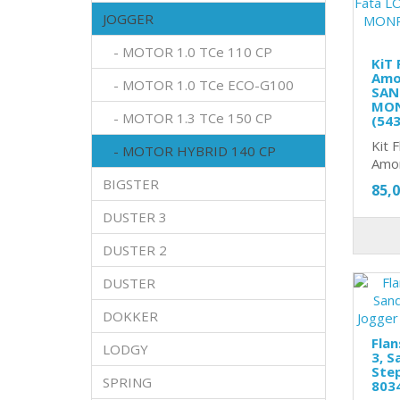
JOGGER
- MOTOR 1.0 TCe 110 CP
KiT 
Amo
- MOTOR 1.0 TCe ECO-G100
SAN
MON
- MOTOR 1.3 TCe 150 CP
(54
Kit 
- MOTOR HYBRID 140 CP
Amor
BIGSTER
85,
DUSTER 3
DUSTER 2
DUSTER
DOKKER
Flan
LODGY
3, S
Ste
SPRING
803