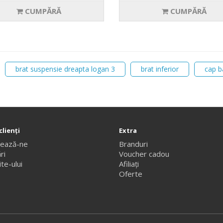
CUMPĂRĂ
CUMPĂRĂ
brat suspensie dreapta logan 3
brat inferior
cap b
clienţi
Extra
tează-ne
Branduri
ri
Voucher cadou
te-ului
Afiliaţi
Oferte