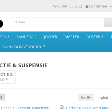
0784.15.52.52
Contul meu
ERO 3
SANDERO 2
JOGGER
BIGSTER
DUSTER 3
t Revizie Cu RAVENOL RN17
CTIE & SUSPENSIE
Sort By: