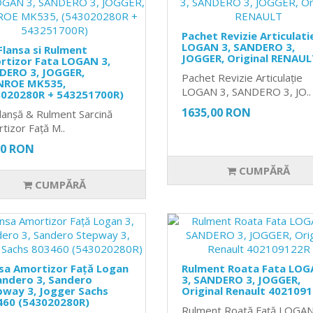
Pachet Revizie Articulati
LOGAN 3, SANDERO 3,
Flansa si Rulment
JOGGER, Original RENAUL
rtizor Fata LOGAN 3,
DERO 3, JOGGER,
Pachet Revizie Articulație
ROE MK535,
LOGAN 3, SANDERO 3, JO..
3020280R + 543251700R)
1635,00 RON
Flanșă & Rulment Sarcină
tizor Față M..
00 RON
CUMPĂRĂ
CUMPĂRĂ
sa Amortizor Față Logan
Rulment Roata Fata LO
andero 3, Sandero
3, SANDERO 3, JOGGER,
pway 3, Jogger Sachs
Original Renault 402109
460 (543020280R)
Rulment Roată Față LOGAN