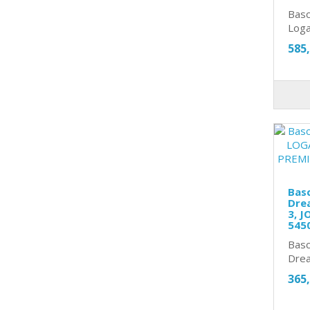
Basc
Loga
585
Basc
Dre
3, J
545
Basc
Drea
365