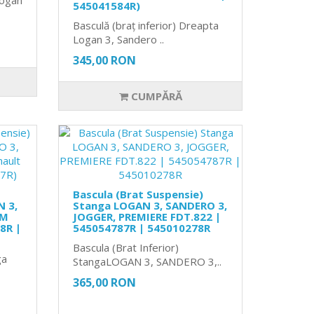
545041584R)
Basculă (braț inferior) Dreapta
Logan 3, Sandero ..
345,00 RON
CUMPĂRĂ
Bascula (Brat Suspensie)
N 3,
Stanga LOGAN 3, SANDERO 3,
AM
JOGGER, PREMIERE FDT.822 |
8R |
545054787R | 545010278R
Bascula (Brat Inferior)
ga
StangaLOGAN 3, SANDERO 3,..
365,00 RON