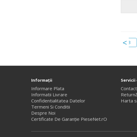
logan 3
brat inferior dreapta sandero 3
asam 50243
Informaţii
Servicii 
Informare Plata
Contac
Informatii Livrare
Returnă
Confidentialitatea Datelor
Harta si
Termeni Si Conditii
Despre Noi
Certificate De Garanție PieseNet.rO