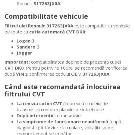
Renault
317263JX0A
.
Compatibilitate vehicule
Filtrul ulei Renault 317263JX0A
este compatibil cu vehicule
echipate cu
cutie automată CVT DK0
:
Logan 3
Sandero 3
Jogger
Important:
compatibilitatea depinde de prezența cutiei
CVT DK0
. Pentru potrivire 100%, se recomandă verificarea
după
VIN
și confirmarea codului OEM
317263JX0A
.
Când este recomandată înlocuirea
filtrului CVT
La revizia cutiei CVT
(împreună cu uleiul de
transmisie) conform planului de întreținere
După intervenții
la transmisie
La simptome de funcționare neuniformă
(după
diagnostic): întârziere la cuplare, vibrații ușoare,
comportament schimbător