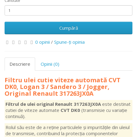
Cantitate
Cumpără
0 opinii
/
Spune-ţi opinia
Descriere
Opinii (0)
Filtru ulei cutie viteze automată CVT
DK0, Logan 3 / Sandero 3 / Jogger,
Original Renault 317263JX0A
Filtrul de ulei original Renault 317263JX0A
este destinat
cutiei de viteze automate
CVT DK0
(transmisie cu variație
continuă).
Rolul său este de a reține particulele și impuritățile din uleiul
de transmisie, contribuind la protecția componentelor