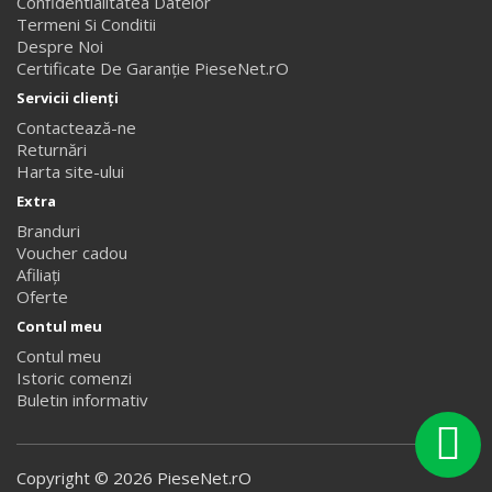
Confidentialitatea Datelor
Termeni Si Conditii
Despre Noi
Certificate De Garanție PieseNet.rO
Servicii clienţi
Contactează-ne
Returnări
Harta site-ului
Extra
Branduri
Voucher cadou
Afiliaţi
Oferte
Contul meu
Contul meu
Istoric comenzi
Buletin informativ
PieseNet,rO
Copyright © 2026 PieseNet.rO