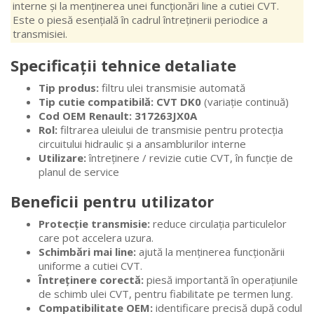
interne și la menținerea unei funcționări line a cutiei CVT.
Este o piesă esențială în cadrul întreținerii periodice a
transmisiei.
Specificații tehnice detaliate
Tip produs:
filtru ulei transmisie automată
Tip cutie compatibilă:
CVT DK0
(variație continuă)
Cod OEM Renault:
317263JX0A
Rol:
filtrarea uleiului de transmisie pentru protecția
circuitului hidraulic și a ansamblurilor interne
Utilizare:
întreținere / revizie cutie CVT, în funcție de
planul de service
Beneficii pentru utilizator
Protecție transmisie:
reduce circulația particulelor
care pot accelera uzura.
Schimbări mai line:
ajută la menținerea funcționării
uniforme a cutiei CVT.
Întreținere corectă:
piesă importantă în operațiunile
de schimb ulei CVT, pentru fiabilitate pe termen lung.
Compatibilitate OEM:
identificare precisă după codul