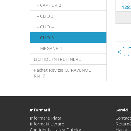
- CAPTUR 2
128
- CLIO 3
- CLIO 4
- CLIO 5
- MEGANE 4
cu polifenol logan 2
filtru habitaclu cu polifenol sandero 2
LICHIDE INTRETINERE
Pachet Revizie Cu RAVENOL
RN17
Informaţii
Servicii 
Informare Plata
Contac
Informatii Livrare
Returnă
Confidentialitatea Datelor
Harta si