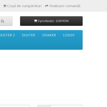
Coşul de cumpărături
Finalizare comandă
0 produs(e) - 0,00 RON
DUSTER 2
DUSTER
DOKKER
LODGY