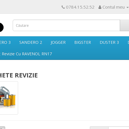
0784.15.52.52
Contul meu
ERO 3
SANDERO 2
JOGGER
BIGSTER
DUSTER 3
t Revizie Cu RAVENOL RN17
ETE REVIZIE