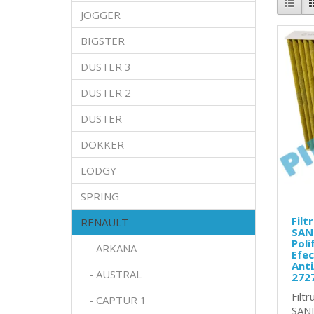
JOGGER
BIGSTER
DUSTER 3
DUSTER 2
DUSTER
DOKKER
LODGY
SPRING
Filt
RENAULT
SAN
Poli
- ARKANA
Efec
Anti
- AUSTRAL
272
Filt
- CAPTUR 1
SAND