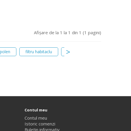
Afişare de la 1 la 1 din 1 (1 pagini)
 polen
filtru habitaclu
filtru polen cu carbon activ
Contul meu
Contul meu
Istoric comenzi
Buletin informativ