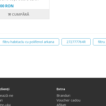
,00 RON
CUMPĂRĂ
filtru habitaclu cu polifenol arkana
272777764R
filtru
clienţi
Extra
tează-ne
Branduri
ri
Voucher cadou
te-ului
Afiliaţi