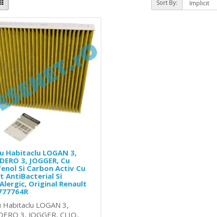
Sort By:
ru Habitaclu LOGAN 3,
DERO 3, JOGGER, Cu
fenol Si Carbon Activ Cu
t AntiBacterial Si
Alergic, Original Renault
777764R
ru Habitaclu LOGAN 3,
ERO 3, JOGGER, CLIO..