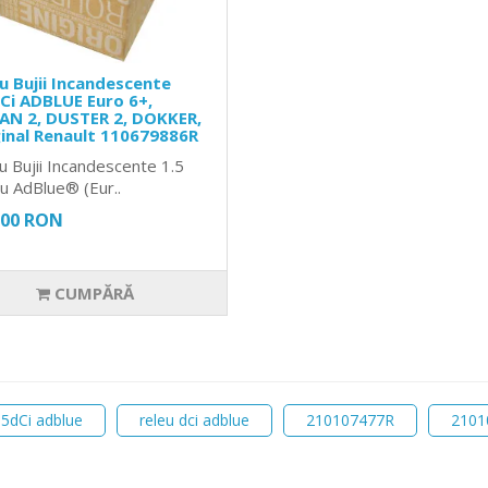
u Bujii Incandescente
Ci ADBLUE Euro 6+,
AN 2, DUSTER 2, DOKKER,
inal Renault 110679886R
u Bujii Incandescente 1.5
cu AdBlue® (Eur..
,00 RON
CUMPĂRĂ
1.5dCi adblue
releu dci adblue
210107477R
2101