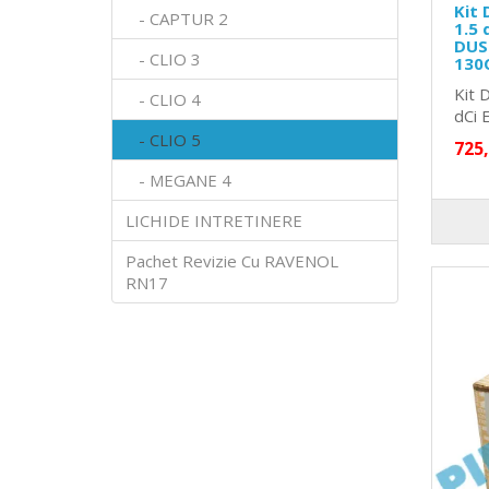
Kit 
- CAPTUR 2
1.5 
DUST
- CLIO 3
130
Kit 
- CLIO 4
dCi E
- CLIO 5
725
- MEGANE 4
LICHIDE INTRETINERE
Pachet Revizie Cu RAVENOL
RN17