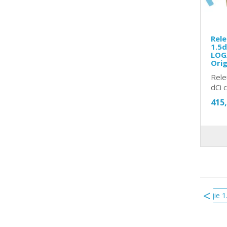
Rele
1.5d
LOG
Orig
Rele
dCi 
415
110679886R
releu adblue
releu bujie 