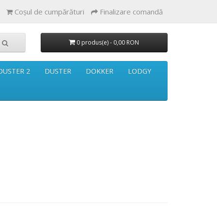
Coşul de cumpărături
Finalizare comandă
0 produs(e) - 0,00 RON
DUSTER 2
DUSTER
DOKKER
LODGY