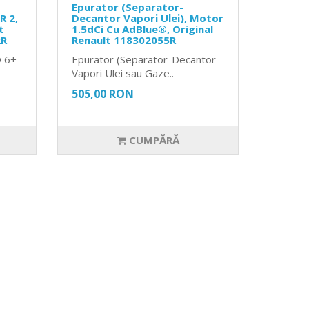
Epurator (Separator-
R 2,
Decantor Vapori Ulei), Motor
t
1.5dCi Cu AdBlue®, Original
2R
Renault 118302055R
O 6+
Epurator (Separator-Decantor
Vapori Ulei sau Gaze..
N
505,00 RON
CUMPĂRĂ