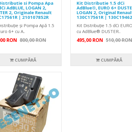
Distributie si Pompa Apa
Kit Distributie 1.5 dCi
dCi AdBLUE, LOGAN 2,
AdBlue®, EURO 6+ DUSTE
ER 2, Originale Renault
LOGAN 2, Original Renaul
C17561R | 210107852R
130C17561R | 130C1946
Distribuție și Pompa Apă 1.5
Kit Distribuție 1.5 dCi EUR
uro 6+ cu A..
cu AdBlue® DUSTER..
,00 RON
800,00 RON
495,00 RON
510,00 RO
CUMPĂRĂ
CUMPĂRĂ