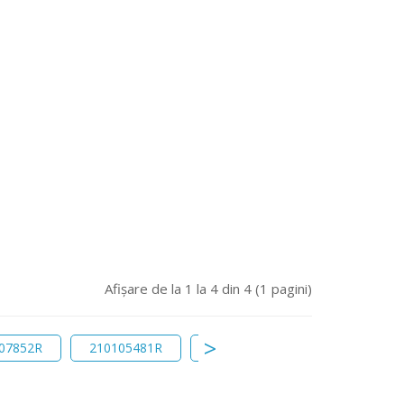
Afişare de la 1 la 4 din 4 (1 pagini)
07852R
210105481R
releu
releu bujie
re