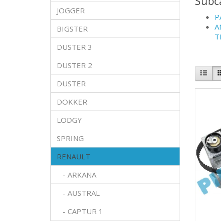
Subca
JOGGER
P
A
BIGSTER
T
DUSTER 3
DUSTER 2
DUSTER
DOKKER
LODGY
SPRING
RENAULT
- ARKANA
- AUSTRAL
- CAPTUR 1