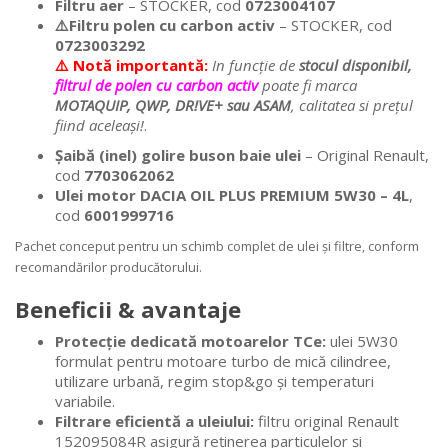
Filtru aer
– STOCKER, cod
0723004107
⚠️Filtru polen cu carbon activ
– STOCKER, cod
0723003292
⚠️ Notă importantă:
In funcție de
stocul disponibil,
filtrul de polen cu carbon activ
poate fi marca
MOTAQUIP, QWP, DR!VE+ sau ASAM
, calitatea si prețul
fiind aceleași!
.
Șaibă (inel) golire buson baie ulei
– Original Renault,
cod
7703062062
Ulei motor DACIA OIL PLUS PREMIUM 5W30 – 4L
,
cod
6001999716
Pachet conceput pentru un schimb complet de ulei și filtre, conform
recomandărilor producătorului.
Beneficii & avantaje
Protecție dedicată motoarelor TCe:
ulei 5W30
formulat pentru motoare turbo de mică cilindree,
utilizare urbană, regim stop&go și temperaturi
variabile.
Filtrare eficientă a uleiului:
filtru original Renault
152095084R asigură reținerea particulelor și