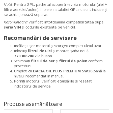
Notă:
Pentru GPL, pachetul acoperă revizia motorului (ulei +
filtre aer/ulei/polen); filtrele instalatiei GPL nu sunt incluse și
se achiziționează separat.
Recomandare:
verificați întotdeauna compatibilitatea după
seria VIN
și codurile existente pe vehicul.
Recomandări de servisare
Încălziți ușor motorul și scurgeți complet uleiul uzat.
Înlocuiți
filtrul de ulei
și montați șaiba nouă
7703062062
la buson.
Schimbați
filtrul de aer
și
filtrul de polen
conform
procedurii.
Umpleți cu
DACIA OIL PLUS PREMIUM 5W30
până la
nivelul recomandat în manual.
Porniți motorul, verificați etanșările și resetați
indicatorul de service.
Produse asemănătoare