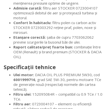
menținerea presiunii optime de ungere.
Admisie curată:
filtru aer STOCKER 0723004107
optimizează debitul de aer și protejează turbina și
motorul.
Confort în habitaclu:
filtru polen cu carbon activ
STOCKER 0723003292 reține praf, polen, noxe și
mirosuri.
Etanșare corectă:
șaiba de cupru 7703062062
previne scurgerile la busonul băii de ulei.
Raport calitate/preț foarte bun:
combinație între
OEM (Renault) și brand premium (STOCKER & DACIA
OIL).
Specificații tehnice
Ulei motor:
DACIA OIL PLUS PREMIUM 5W30, cod
6001999716
, grad SAE 5W-30, pentru motoare TCe
de generație nouă (respectați normele din cartea
tehnică).
Filtru ulei:
152095084R – compatibil cu 0.9 TCe / 1.0
TCe.
Filtru aer:
0723004107 – element cu eficiență
ridicată, cădere redusă de presiune.