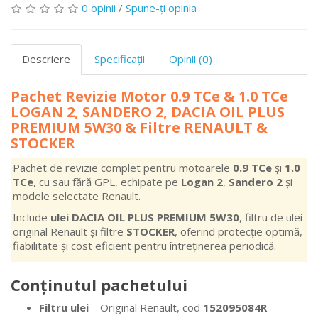
0 opinii
/
Spune-ţi opinia
Descriere
Specificaţii
Opinii (0)
Pachet Revizie Motor 0.9 TCe & 1.0 TCe
LOGAN 2, SANDERO 2, DACIA OIL PLUS
PREMIUM 5W30 & Filtre RENAULT &
STOCKER
Pachet de revizie complet pentru motoarele
0.9 TCe
și
1.0
TCe
, cu sau fără GPL, echipate pe
Logan 2
,
Sandero 2
și
modele selectate Renault.
Include
ulei DACIA OIL PLUS PREMIUM 5W30
, filtru de ulei
original Renault și filtre
STOCKER
, oferind protecție optimă,
fiabilitate și cost eficient pentru întreținerea periodică.
Conținutul pachetului
Filtru ulei
– Original Renault, cod
152095084R