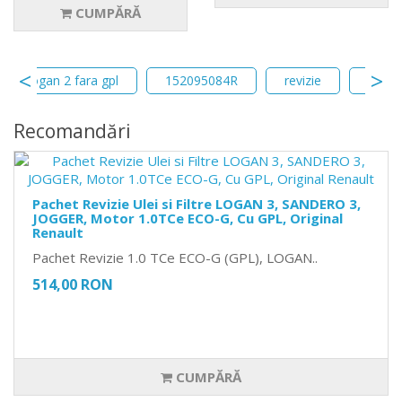
CUMPĂRĂ
vizie logan 2 fara gpl
152095084R
revizie
0723
Recomandări
Pachet Revizie Ulei si Filtre LOGAN 3, SANDERO 3,
JOGGER, Motor 1.0TCe ECO-G, Cu GPL, Original
Renault
Pachet Revizie 1.0 TCe ECO-G (GPL), LOGAN..
514,00 RON
CUMPĂRĂ