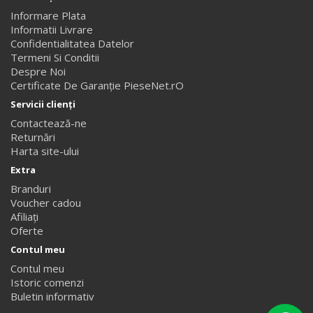
Informare Plata
Informatii Livrare
Confidentialitatea Datelor
Termeni Si Conditii
Despre Noi
Certificate De Garanție PieseNet.rO
Servicii clienţi
Contactează-ne
Returnări
Harta site-ului
Extra
Branduri
Voucher cadou
Afiliaţi
Oferte
Contul meu
Contul meu
Istoric comenzi
Buletin informativ