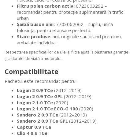
Filtru polen carbon activ:
0723003292 –
recomandat pentru protecție suplimentară în trafic
urban.
Șaibă buson ulei:
7703062062 – cupru, unică
folosință, pentru etanșare perfectă.
Stare produse:
noi, originale sau brand premium,
ambalate individual.
Respectarea specificațiilor de ulei și filtre ajută la păstrarea garanției
și a duratei de viață a motorului.
Compatibilitate
Pachetul este recomandat pentru:
Logan 2 0.9 TCe
(2012–2019)
Logan 2 0.9 TCe GPL
(2012–2019)
Logan 2 1.0 TCe
(2020)
Logan 2 1.0 TCe ECO-G 100
(2020)
Sandero 2 0.9 TCe
(2012–2019)
Sandero 2 0.9 TCe GPL
(2012–2019)
Captur 0.9 TCe
Clio 4 0.9 TCe