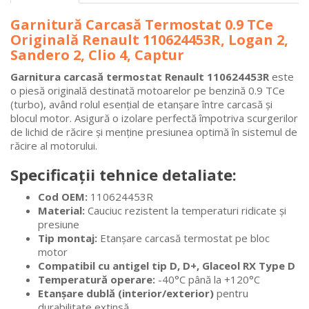
Garnitură Carcasă Termostat 0.9 TCe
Originală Renault 110624453R, Logan 2,
Sandero 2, Clio 4, Captur
Garnitura carcasă termostat Renault 110624453R
este
o piesă originală destinată motoarelor pe benzină 0.9 TCe
(turbo), având rolul esențial de etanșare între carcasă și
blocul motor. Asigură o izolare perfectă împotriva scurgerilor
de lichid de răcire și menține presiunea optimă în sistemul de
răcire al motorului.
Specificații tehnice detaliate:
Cod OEM:
110624453R
Material:
Cauciuc rezistent la temperaturi ridicate și
presiune
Tip montaj:
Etanșare carcasă termostat pe bloc
motor
Compatibil cu antigel tip D, D+, Glaceol RX Type D
Temperatură operare:
-40°C până la +120°C
Etanșare dublă (interior/exterior)
pentru
durabilitate extinsă