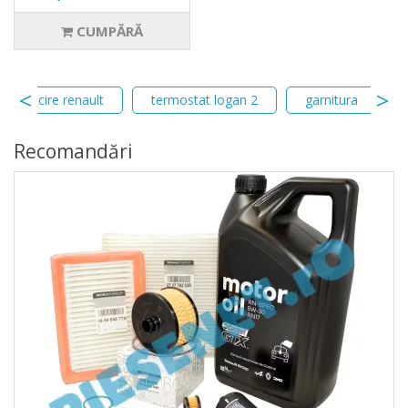
CUMPĂRĂ
chid racire renault
termostat logan 2
garnitura
Recomandări