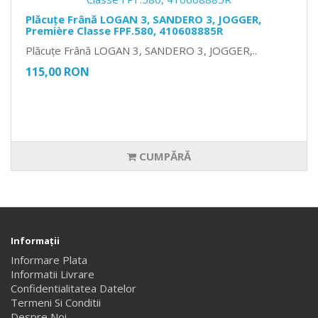
Plăcuțe Frână LOGAN 3, SANDERO 3, JOGGER,
Première Classe FPF.580, 410608885R
Plăcuțe Frână LOGAN 3, SANDERO 3, JOGGER,..
115,00 RON
CUMPĂRĂ
Informaţii
Informare Plata
Informatii Livrare
Confidentialitatea Datelor
Termeni Si Conditii
Despre Noi