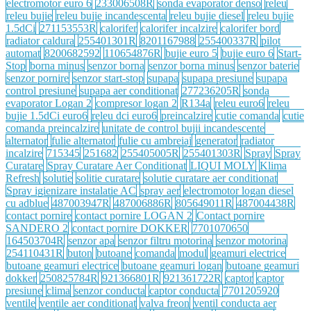
electromotor euro 6
233006508R
sonda evaporator denso
releu
releu bujie
releu bujie incandescenta
releu bujie diesel
releu bujie
1.5dCi
271153553R
calorifer
calorifer incalzire
calorifer bord
radiator caldura
255401301R
8201167988
255400337R
pilot
automat
8200682592
110654876R
bujie euro 5
bujie euro 6
Start-
Stop
borna minus
senzor borna
senzor borna minus
senzor baterie
senzor pornire
senzor start-stop
supapa
supapa presiune
supapa
control presiune
supapa aer conditionat
277236205R
sonda
evaporator Logan 2
compresor logan 2
R134a
releu euro6
releu
bujie 1.5dCi euro6
releu dci euro6
preincalzire
cutie comanda
cutie
comanda preincalzire
unitate de control bujii incandescente
alternator
fulie alternator
fulie cu ambreiaj
generator
radiator
incalzire
715345
251682
255405005R
255401303R
Spray
Spray
Curatare
Spray Curatare Aer Conditionat
LIQUI MOLY
Klima
Refresh
solutie
solitie curatare
solutie curatare aer conditionat
Spray igienizare instalatie AC
spray aer
electromotor logan diesel
cu adblue
487003947R
487006886R
805649011R
487004438R
contact pornire
contact pornire LOGAN 2
Contact pornire
SANDERO 2
contact pornire DOKKER
7701070650
164503704R
senzor apa
senzor filtru motorina
senzor motorina
254110431R
buton
butoane
comanda
modul
geamuri electrice
butoane geamuri electrice
butoane geamuri logan
butoane geamuri
dokker
250825784R
921366801R
921361722R
captor
captor
presiune
clima
senzor conducta
captor conducta
7701205920
ventile
ventile aer conditionat
valva freon
ventil conducta aer