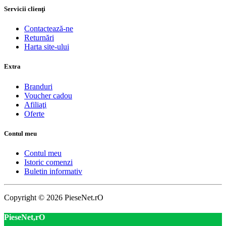
Servicii clienţi
Contactează-ne
Returnări
Harta site-ului
Extra
Branduri
Voucher cadou
Afiliaţi
Oferte
Contul meu
Contul meu
Istoric comenzi
Buletin informativ
Copyright © 2026 PieseNet.rO
PieseNet,rO