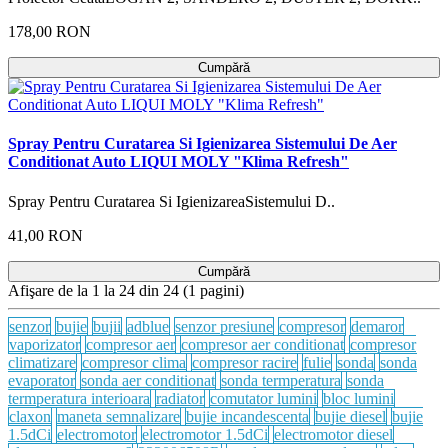
178,00 RON
Cumpără
Spray Pentru Curatarea Si Igienizarea Sistemului De Aer
Conditionat Auto LIQUI MOLY "Klima Refresh"
Spray Pentru Curatarea Si IgienizareaSistemului D..
41,00 RON
Cumpără
Afişare de la 1 la 24 din 24 (1 pagini)
senzor
bujie
bujii
adblue
senzor presiune
compresor
demaror
vaporizator
compresor aer
compresor aer conditionat
compresor
climatizare
compresor clima
compresor racire
fulie
sonda
sonda
evaporator
sonda aer conditionat
sonda termperatura
sonda
termperatura interioara
radiator
comutator lumini
bloc lumini
claxon
maneta semnalizare
bujie incandescenta
bujie diesel
bujie
1.5dCi
electromotor
electromotor 1.5dCi
electromotor diesel