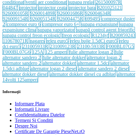
conditionat
ventil aer conditionat
supapa reglaj
261500097R
044847
proiector
proiector ceata
proiector bara
8201025121
926000105R
926001489R
926001686R
926004634R
926009154R
926005154R
926004475R
699495
compresor duster
2
compresor euro 6
compresor euro 6+
supapa expansiune
supapa
expansiune clima
supapa vaporizator
supapă control agent frigorific
supapa control freon ecologic
freon ecologic
R1234yf
8200859243
110678071R
nagares
releu euro5
releu bujie 1.5dCi euro5
releu
dci euro5
231005933R
231009123R
23100-5933R
F000BL07G5
F000BL07G6
125A
125 amperi
fulie alternator logan 2
fulie
alternator sandero 2
fulie alternator dokker
alternator logan 2
alternator sandero 2
alternator dokker
alternator 1.5dci
alternator
1.5dci adblue
alternator logan 2 diesel
alternator sandero 2 diesel
alternator dokker diesel
alternator dokker diesel cu adblue
alternator
14volti 125amperi
Informaţii
Informare Plata
Informatii Livrare
Confidentialitatea Datelor
Termeni Si Conditii
Despre Noi
Certificate De Garanție PieseNet.rO