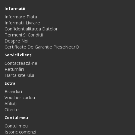
Informaţii
Informare Plata
Informatii Livrare
Confidentialitatea Datelor
Termeni Si Conditii
Despre Noi
Certificate De Garanție PieseNet.rO
Servicii clienţi
Contactează-ne
Returnări
Harta site-ului
Extra
Branduri
Voucher cadou
Afiliaţi
Oferte
Contul meu
Contul meu
Istoric comenzi