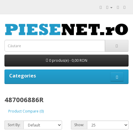
0 produs(e) - 0,00 RON
Categories
487006886R
Product Compare (0)
Sort By:
Show: