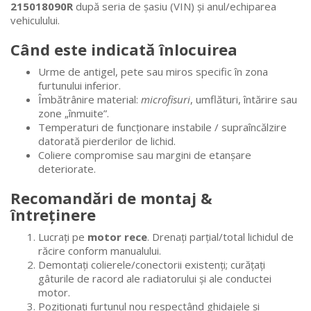
215018090R
după seria de șasiu (VIN) și anul/echiparea
vehiculului.
Când este indicată înlocuirea
Urme de antigel, pete sau miros specific în zona
furtunului inferior.
Îmbătrânire material:
microfisuri
, umflături, întărire sau
zone „înmuite”.
Temperaturi de funcționare instabile / supraîncălzire
datorată pierderilor de lichid.
Coliere compromise sau margini de etanșare
deteriorate.
Recomandări de montaj &
întreținere
Lucrați pe
motor rece
. Drenați parțial/total lichidul de
răcire conform manualului.
Demontați colierele/conectorii existenți; curățați
gâturile de racord ale radiatorului și ale conductei
motor.
Poziționați furtunul nou respectând ghidajele și