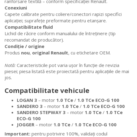
ranforsare textilă – conform specificației Renault.
Conexiuni
Capete calibrate pentru coliere/conectori rapizi specifici
aplicației; suprafețe preformate pentru etanșare.
Compatibilitate fluid
Lichid de răcire conform manualului de întreținere (tip
recomandat de producător).
Condiție / origine
Produs
nou
,
original Renault
, cu etichetare OEM.
Notă:
Caracteristicile pot varia ușor în funcție de revizia
piesei; piesa listată este proiectată pentru aplicațiile de mai
jos.
Compatibilitate vehicule
LOGAN 3
– motor
1.0 TCe
/
1.0 TCe ECO-G 100
SANDERO 3
– motor
1.0 TCe
/
1.0 TCe ECO-G 100
SANDERO STEPWAY 3
– motor
1.0 TCe
/
1.0 TCe
ECO-G 100
JOGGER
– motor
1.0 TCe
/
1.0 TCe ECO-G 100
Important:
pentru potrivire 100%, validați codul