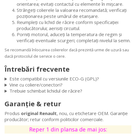
orientarea; evitați contactul cu elemente în mișcare.
Strângeți colierele la valoarea recomandată; verificați
poziționarea peste umărul de etanșare.
Reumpleți cu lichid de răcire conform specificației
producătorului; aerisiți circuitul.
Porniți motorul, aduceți la temperatura de regim și
verificați eventuale scurgeri; completați nivelul la semn.
Se recomandă înlocuirea colierelor dacă prezintă urme de uzură sau
dacă protocolul de service o cere.
Întrebări frecvente
Este compatibil cu versiunile ECO-G (GPL)?
Vine cu coliere/conectori?
Trebuie schimbat lichidul de răcire?
Garanție & retur
Produs
original Renault
, nou, cu etichetare OEM. Garanție
producător; retur conform politicilor comerciale.
Reper 1 din plansa de mai jos: