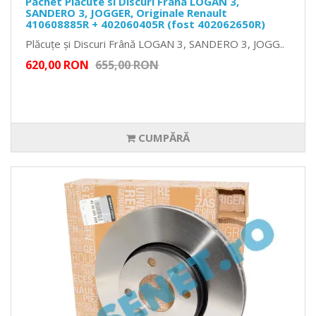
Pachet Placute si Discuri Frana LOGAN 3,
SANDERO 3, JOGGER, Originale Renault
410608885R + 402060405R (fost 402062650R)
Plăcuțe și Discuri Frână LOGAN 3, SANDERO 3, JOGG..
620,00 RON
655,00 RON
CUMPĂRĂ