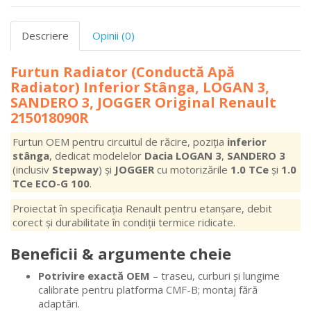
Descriere
Opinii (0)
Furtun Radiator (Conductă Apă
Radiator) Inferior Stânga, LOGAN 3,
SANDERO 3, JOGGER Original Renault
215018090R
Furtun OEM pentru circuitul de răcire, poziția
inferior
stânga
, dedicat modelelor
Dacia LOGAN 3
,
SANDERO 3
(inclusiv
Stepway
) și
JOGGER
cu motorizările
1.0 TCe
și
1.0
TCe ECO-G 100
.
Proiectat în specificația Renault pentru etanșare, debit
corect și durabilitate în condiții termice ridicate.
Beneficii & argumente cheie
Potrivire exactă OEM
– traseu, curburi și lungime
calibrate pentru platforma CMF-B; montaj fără
adaptări.