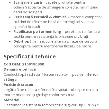
Etanșare sigură
– capete profilate pentru
coliere/rapoarte de strângere corecte, minimizând
riscul de scurgeri.
Rezistență termică & chimică
– material compatibil
cu lichid de răcire pe bază de etilenglicol și aditivi
specifici Renault.
Fiabilitate pe termen lung
– perete cu ranforsare
textilă pentru rezistență la presiune și vibrații.
Debit optim
– secțiune internă și raze de curbură
concepute pentru menținerea fluxului de răcire.
Specificații tehnice
Cod OEM:
215018090R
Denumire tehnică
Conductă apă radiator / furtun radiator – poziție
inferior
stânga
Poziție & traseu
Legătură pe ramura inferioară a radiatorului spre circuitul
motor; orientare și ghidaje conforme OEM.
Material
Elastomer rezistent la temperatură și glicoli (tip EPDM) cu