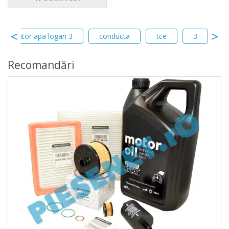
a radiator apa logan 3
conducta
tce
3
l
Recomandări