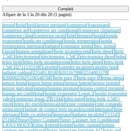
Cumpără
Afişare de la 1 la 20 din 20 (1 pagini)
senzor
bujie
bujii
senzor presiune
compresor
vaporizator
compresor aer
compresor aer conditionat
compresor climatizare
compresor clima
compresor racire
fulie
demaror
sonda
sonda
evaporator
sonda aer conditionat
sonda termperatura
sonda
termperatura interioara
radiator
comutator lumini
bloc lumini
claxon
maneta semnalizare
bujie incandescenta
bujie diesel
bujie
1.5dCi
electromotor
electromotor 1.5dCi
electromotor diesel
releu
releu bujie
releu bujie incandescenta
releu bujie diesel
releu bujie
1.5dCi
271153553R
calorifer
calorifer incalzire
calorifer bord
radiator caldura
255401301R
8201167988
255400337R
8200682592
110654876R
bujie euro 5
bujie euro 6
borna minus
senzor borna
senzor borna minus
senzor baterie
senzor pornire
senzor start-stop
supapa
supapa presiune
supapa control presiune
supapa aer conditionat
sonda evaporator Logan 2
sonda evaporator
valeo
compresor logan 2
R134a
releu euro6
releu bujie 1.5dCi
euro6
releu dci euro6
preincalzire
cutie comanda
cutie comanda
preincalzire
unitate de control bujii incandescente
alternator
fulie
alternator
fulie cu ambreiaj
generator
radiator incalzire
715345
251682
Spray
Spray Curatare
Spray Curatare Aer Conditionat
LIQUI MOLY
Klima Refresh
solutie
solitie curatare
solutie
curatare aer conditionat
Spray igienizare instalatie AC
spray aer