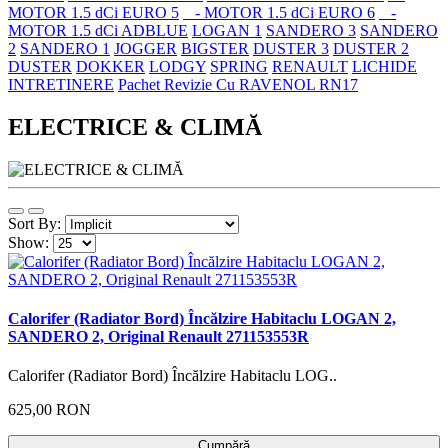
MOTOR 1.5 dCi EURO 5
- MOTOR 1.5 dCi EURO 6
-
MOTOR 1.5 dCi ADBLUE
LOGAN 1
SANDERO 3
SANDERO
2
SANDERO 1
JOGGER
BIGSTER
DUSTER 3
DUSTER 2
DUSTER
DOKKER
LODGY
SPRING
RENAULT
LICHIDE
INTRETINERE
Pachet Revizie Cu RAVENOL RN17
ELECTRICE & CLIMĂ
Sort By:
Show:
Calorifer (Radiator Bord) Încălzire Habitaclu LOGAN 2,
SANDERO 2, Original Renault 271153553R
Calorifer (Radiator Bord) Încălzire Habitaclu LOG..
625,00 RON
Cumpără