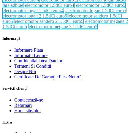
fara adblue
electromotor 1.5dCi euro4
electromotor 1.5dCi euro5
electromotor logan 1.5dCi euro4
electromotor logan 1.5dCi euro5
electromotor logan 2 1.5dCi euro5
electromotor sandero 1.5dCi
euro5
electromotor sandero 2 1.5dCi euro5
electromotor megane 2
1.5dCi euro5
electromotor megane 3 1.5dCi euro5
Informaţii
Informare Plata
Informatii Livrare
Confidentialitatea Datelor
Termeni Si Conditii
Despre Noi
Certificate De Garanție PieseNet.rO
Servicii clienţi
Contactează-ne
Returnări
Harta site-ului
Extra