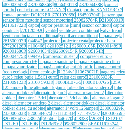
487003947R
487006886R
805649011R
487004438R
contact
pornire
contact pornire LOGAN 2
Contact pornire SANDERO 2
contact pornire DOKKER
7701070650
164503704R
senzor apa
senzor filtru motorina
senzor motorina
250825784R
921366801R
921361722R
captor
captor presiune
clima
senzor conducta
captor
conducta
7701205920
ventile
ventile aer conditionat
valva freon
ventil conducta aer conditionat
ventil aer conditionat
supapa reglaj
261500097R
044847
proiector
proiector ceata
proiector bara
277230128R
n100468l
8201025121
926000105R
926001489R
926001686R
926004634R
926009154R
926005154R
926004475R
699495
compresor duster 2
compresor euro 6
compresor euro 6+
supapa expansiune
supapa expansiune clima
supapa vaporizator
supapă control agent frigorific
supapa control
freon ecologic
freon ecologic
R1234yf
110678071R
nagares
releu
euro5
releu bujie 1.5dCi euro5
releu dci euro5
231005933R
231009123R
23100-5933R
F000BL07G5
F000BL07G6
125A
125 amperi
fulie alternator logan 2
fulie alternator sandero 2
fulie
alternator dokker
alternator logan 2
alternator sandero 2
alternator
dokker
alternator 1.5dci
alternator 1.5dci adblue
alternator logan 2
diesel
alternator sandero 2 diesel
alternator dokker diesel
alternator
dokker diesel cu adblue
alternator 14volti 125amperi
233003329R
233000603R
8200584675
7711135334
7711497567
8200306595
8200836473
438224
595662
446770
458388
726897
TS12107
TS12E9
TS12E9B
TS12M9V2
0986022800
8EA011610-241
electromotor euro 4
electromotor euro 5
electromotor logan diesel