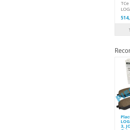
TCe 
LOG
514
Reco
Plac
LOG
3, J