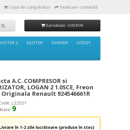
Coşul de cumpărături
Finalizare comandă
0 produs(e) - 0,00 RON
DUSTER 2
DUSTER
DOKKER
LODGY
cta A.C. COMPRESOR si
IZATOR, LOGAN 2 1.0SCE, Freon
, Originala Renault 924546661R
Code: L22521
9
litate:
Livrare în 1-2 zile lucrătoare (produse în stoc)