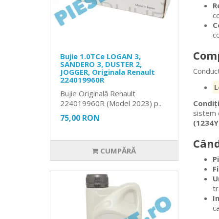
R
c
C
c
Comp
Bujie 1.0TCe LOGAN 3,
SANDERO 3, DUSTER 2,
Conduct
JOGGER, Originala Renault
224019960R
L
Bujie Originală Renault
224019960R (Model 2023) p..
Condiț
sistem 
75,00 RON
(1234Y
Când
CUMPĂRĂ
P
F
U
t
I
c