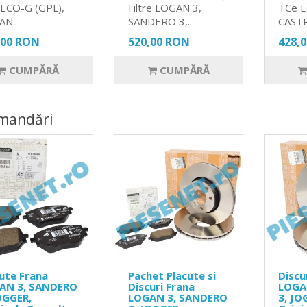
ECO-G (GPL),
Filtre LOGAN 3,
TCe 
AN..
SANDERO 3,..
CASTR
,00 RON
520,00 RON
428,
CUMPĂRĂ
CUMPĂRĂ
mandări
ute Frana
Pachet Placute si
Discu
AN 3, SANDERO
Discuri Frana
LOGA
OGGER,
LOGAN 3, SANDERO
3, JO