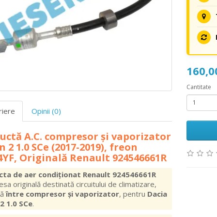
160,
Cantitate
riere
Opinii (0)
ctă A.C. compresor și vaporizator
 2 1.0 SCe (2017-2019), freon
4YF, Originală Renault 924546661R
ta de aer condiționat Renault 924546661R
esa originală destinată circuitului de climatizare,
tă
între compresor și vaporizator
, pentru
Dacia
2 1.0 SCe
.