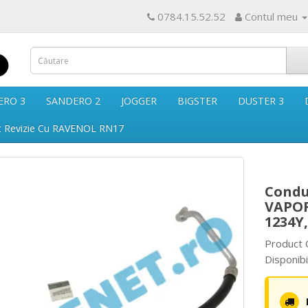
0784.15.52.52
Contul meu
ERO 3
SANDERO 2
JOGGER
BIGSTER
DUSTER 3
t Revizie Cu RAVENOL RN17
Condu
VAPOR
1234Y
Product 
Disponibi