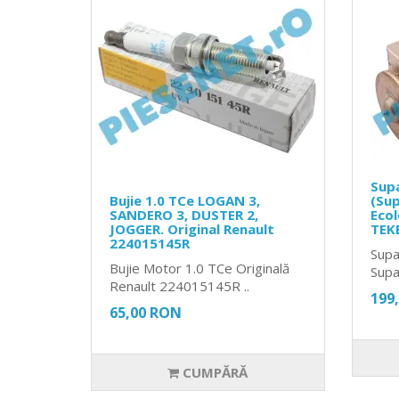
Sup
Bujie 1.0 TCe LOGAN 3,
(Sup
SANDERO 3, DUSTER 2,
Ecol
JOGGER. Original Renault
TEK
224015145R
Supa
Bujie Motor 1.0 TCe Originală
Supa
Renault 224015145R ..
199
65,00 RON
CUMPĂRĂ