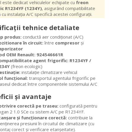
 este dedicat vehiculelor echipate cu
freon
ic R1234YF (1234Y)
, asigurând compatibilitate
 cu instalația A/C specifică acestei configurații.
ificații tehnice detaliate
ip produs:
conductă aer condiționat (A/C)
ozitionare în circuit:
între
compresor
și
aporizator
od OEM Renault:
924546661R
ompatibilitate agent frigorific:
R1234YF /
234Y
(freon ecologic)
estinație:
instalație climatizare vehicul
ol funcțional:
transportul agentului frigorific pe
raseul dedicat între componentele sistemului A/C
ficii și avantaje
otrivire corectă pe traseu:
configurată pentru
ogan 2 1.0 SCe cu sistem A/C pe R1234YF.
tanșare și funcționare corectă:
contribuie la
nținerea presiunii în circuitul de climatizare (cu
ntaj corect și verificare etanșeitate).