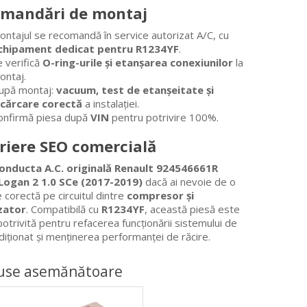
mandări de montaj
ontajul se recomandă în service autorizat A/C, cu
chipament dedicat pentru R1234YF
.
e verifică
O-ring-urile și etanșarea conexiunilor
la
ontaj.
upă montaj:
vacuum, test de etanșeitate și
ncărcare corectă
a instalației.
onfirmă piesa după
VIN
pentru potrivire 100%.
riere SEO comercială
onducta A.C. originală Renault 924546661R
Logan 2 1.0 SCe (2017-2019)
dacă ai nevoie de o
e corectă pe circuitul dintre
compresor și
zator
. Compatibilă cu
R1234YF
, această piesă este
potrivită pentru refacerea funcționării sistemului de
diționat și menținerea performanței de răcire.
use asemănătoare