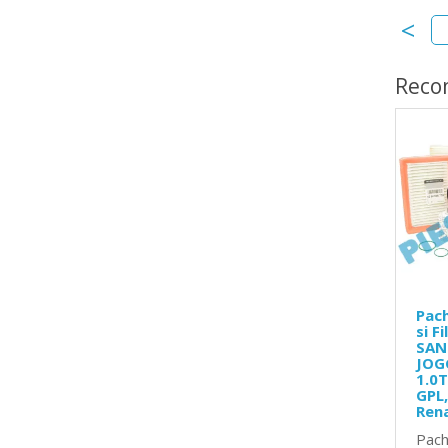
nat logan 2 1.0sce
conducta compresor logan 2 1.0sce
Reco
Pach
si F
SAN
JOG
1.0T
GPL,
Ren
Pach