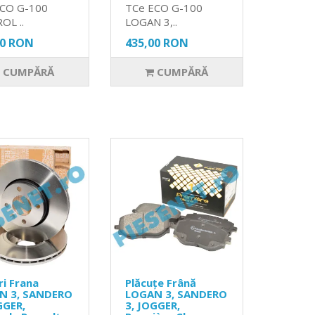
ECO G-100
TCe ECO G-100
OL ..
LOGAN 3,..
00 RON
435,00 RON
CUMPĂRĂ
CUMPĂRĂ
ri Frana
Plăcuțe Frână
N 3, SANDERO
LOGAN 3, SANDERO
GGER,
3, JOGGER,