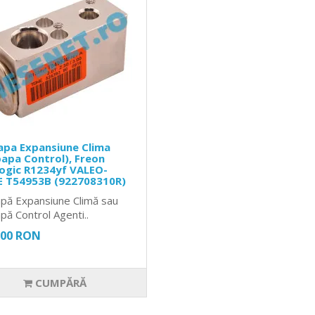
apa Expansiune Clima
apa Control), Freon
ogic R1234yf VALEO-
E T54953B (922708310R)
pă Expansiune Climă sau
pă Control Agenti..
,00 RON
CUMPĂRĂ