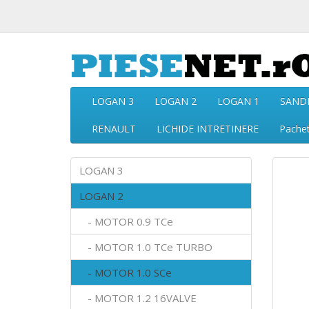
LOGAN 3
LOGAN 2
LOGAN 1
SAND
RENAULT
LICHIDE INTRETINERE
Pache
LOGAN 3
LOGAN 2
- MOTOR 0.9 TCe
- MOTOR 1.0 TCe TURBO
- MOTOR 1.0 SCe
- MOTOR 1.2 16VALVE