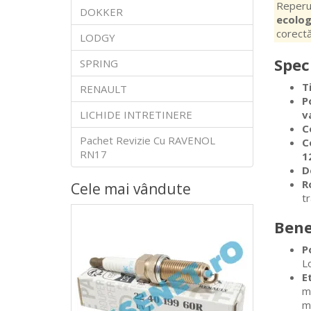
Reperul
DOKKER
ecolog
corectă
LODGY
Spec
SPRING
T
RENAULT
P
LICHIDE INTRETINERE
v
C
Pachet Revizie Cu RAVENOL
C
RN17
1
D
R
Cele mai vândute
t
Bene
P
L
E
me
mo