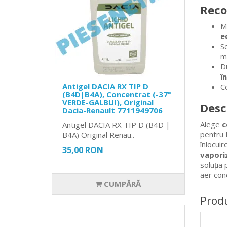
Reco
M
e
S
m
D
î
Antigel DACIA RX TIP D
C
(B4D|B4A), Concentrat (-37°
VERDE-GALBUI), Original
Desc
Dacia-Renault 7711949706
Alege
c
Antigel DACIA RX TIP D (B4D |
pentru
B4A) Original Renau..
înlocuir
35,00 RON
vapori
soluția 
aer con
CUMPĂRĂ
Prod