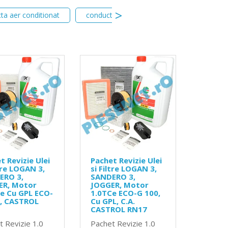
ta aer conditionat
conducta aer conditionat logan 2
c
t Revizie Ulei
Pachet Revizie Ulei
ltre LOGAN 3,
si Filtre LOGAN 3,
ERO 3,
SANDERO 3,
ER, Motor
JOGGER, Motor
e Cu GPL ECO-
1.0TCe ECO-G 100,
0, CASTROL
Cu GPL, C.A.
CASTROL RN17
t Revizie 1.0
Pachet Revizie 1.0