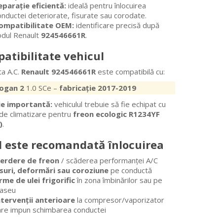
eparație eficientă:
ideală pentru înlocuirea
onductei deteriorate, fisurate sau corodate.
ompatibilitate OEM:
identificare precisă după
odul Renault
924546661R
.
atibilitate vehicul
a A.C.
Renault 924546661R
este compatibilă cu:
ogan 2
1.0 SCe –
fabricație 2017-2019
ie importantă:
vehiculul trebuie să fie echipat cu
de climatizare pentru
freon ecologic R1234YF
)
.
 este recomandată înlocuirea
ierdere de freon
/ scăderea performanței A/C
isuri, deformări sau coroziune
pe conductă
rme de ulei frigorific
în zona îmbinărilor sau pe
raseu
ntervenții anterioare
la compresor/vaporizator
are impun schimbarea conductei