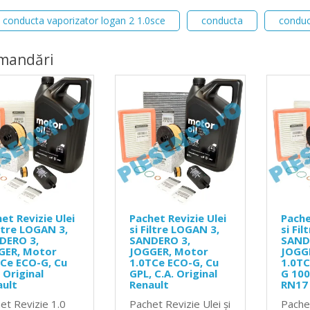
conducta vaporizator logan 2 1.0sce
conducta
conduc
mandări
et Revizie Ulei
Pachet Revizie Ulei
Pache
iltre LOGAN 3,
si Filtre LOGAN 3,
si Fi
DERO 3,
SANDERO 3,
SAND
GER, Motor
JOGGER, Motor
JOGG
Ce ECO-G, Cu
1.0TCe ECO-G, Cu
1.0TC
 Original
GPL, C.A. Original
G 10
ault
Renault
RN17
et Revizie 1.0
Pachet Revizie Ulei și
Pache