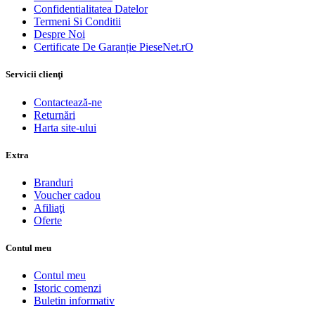
Confidentialitatea Datelor
Termeni Si Conditii
Despre Noi
Certificate De Garanție PieseNet.rO
Servicii clienţi
Contactează-ne
Returnări
Harta site-ului
Extra
Branduri
Voucher cadou
Afiliaţi
Oferte
Contul meu
Contul meu
Istoric comenzi
Buletin informativ