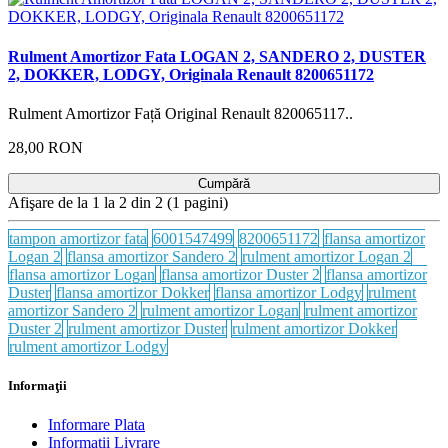
Rulment Amortizor Fata LOGAN 2, SANDERO 2, DUSTER
2, DOKKER, LODGY, Originala Renault 8200651172
Rulment Amortizor Față Original Renault 820065117..
28,00 RON
Cumpără
Afişare de la 1 la 2 din 2 (1 pagini)
tampon amortizor fata
6001547499
8200651172
flansa amortizor
Logan 2
flansa amortizor Sandero 2
rulment amortizor Logan 2
flansa amortizor Logan
flansa amortizor Duster 2
flansa amortizor
Duster
flansa amortizor Dokker
flansa amortizor Lodgy
rulment
amortizor Sandero 2
rulment amortizor Logan
rulment amortizor
Duster 2
rulment amortizor Duster
rulment amortizor Dokker
rulment amortizor Lodgy
Informaţii
Informare Plata
Informatii Livrare