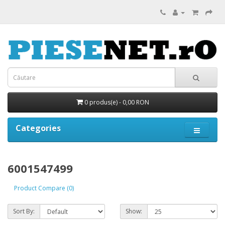
0 produs(e) - 0,00 RON
Categories
6001547499
Product Compare (0)
Sort By:
Show: