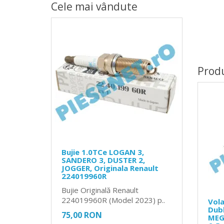
Cele mai vândute
Prod
Bujie 1.0TCe LOGAN 3,
SANDERO 3, DUSTER 2,
JOGGER, Originala Renault
224019960R
Bujie Originală Renault
224019960R (Model 2023) p..
Vola
Dubl
75,00 RON
MEG