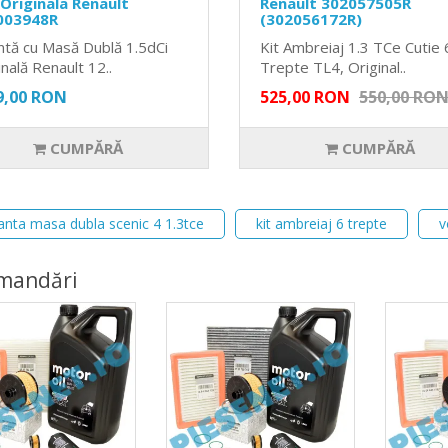
 Originala Renault
Renault 302057505R
003948R
(302056172R)
ntă cu Masă Dublă 1.5dCi
Kit Ambreiaj 1.3 TCe Cutie 
inală Renault 12..
Trepte TL4, Original..
9,00 RON
525,00 RON
550,00 RO
CUMPĂRĂ
CUMPĂRĂ
anta masa dubla scenic 4 1.3tce
kit ambreiaj 6 trepte
v
mandări