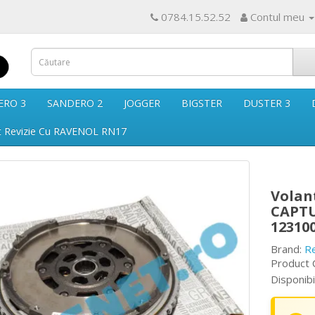
0784.15.52.52
Contul meu
ERO 3
SANDERO 2
JOGGER
BIGSTER
DUSTER 3
t Revizie Cu RAVENOL RN17
Volan
CAPTU
12310
Brand:
R
Product 
Disponibi