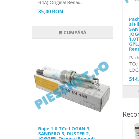
B4A) Original Renau..
35,00 RON
Pach
si F
SAN
CUMPĂRĂ
JOG
1.0T
GPL,
Ren
Pach
TCe 
LOG
514
Reco
Bujie 1.0 TCe LOGAN 3,
SANDERO 3, DUSTER 2,
JOGGER. Original Renault