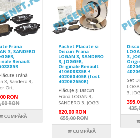
ute Frana
Pachet Placute si
Discu
AN 3, SANDERO
Discuri Frana
LOGA
OGGER,
LOGAN 3, SANDERO
3, JO
inale Renault
3, JOGGER,
Origi
608885R
Originale Renault
40206
410608885R +
4020
Plăcute Frână
402060405R (fost
Set Di
n 3, Sandero 3,
402062650R)
LOGA
r Ori..
Plăcuțe și Discuri
3, JOG
Frână LOGAN 3,
,00 RON
395,
SANDERO 3, JOGG..
,00 RON
435,
620,00 RON
CUMPĂRĂ
655,00 RON
CUMPĂRĂ