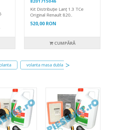
8201715046
Kit Distribuție Lanț 1.3 TCe
6
Original Renault 820..
520,00 RON
N
CUMPĂRĂ
olanta
volanta masa dubla
volanta masa dubla duster 