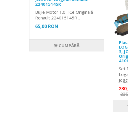
224015145R
Bujie Motor 1.0 TCe Originală
Renault 224015145R ..
65,00 RON
Plac
CUMPĂRĂ
LOG
3, J
Orig
410
Set 
Loga
Jogge
230
235