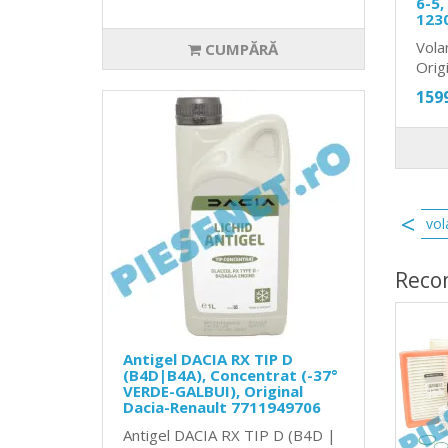
6-5,
123
Vola
CUMPĂRĂ
Orig
159
 kadjar 1.3tce
volanta masa dubla talisman 1.3tce
vol
Reco
Antigel DACIA RX TIP D
(B4D|B4A), Concentrat (-37°
VERDE-GALBUI), Original
Dacia-Renault 7711949706
Antigel DACIA RX TIP D (B4D |