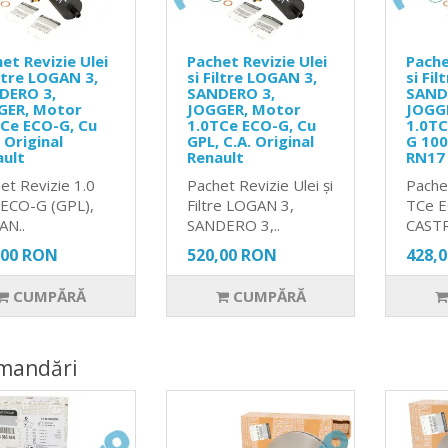
et Revizie Ulei
Pachet Revizie Ulei
Pache
iltre LOGAN 3,
si Filtre LOGAN 3,
si Fi
DERO 3,
SANDERO 3,
SAND
GER, Motor
JOGGER, Motor
JOGG
Ce ECO-G, Cu
1.0TCe ECO-G, Cu
1.0TC
 Original
GPL, C.A. Original
G 10
ault
Renault
RN17
et Revizie 1.0
Pachet Revizie Ulei și
Pache
ECO-G (GPL),
Filtre LOGAN 3,
TCe 
AN..
SANDERO 3,..
CASTR
,00 RON
520,00 RON
428,
CUMPĂRĂ
CUMPĂRĂ
mandări