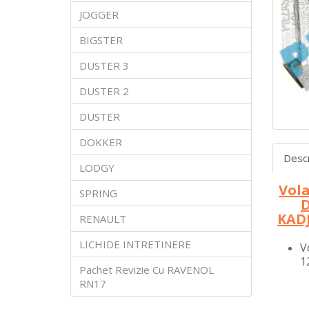
JOGGER
BIGSTER
DUSTER 3
DUSTER 2
DUSTER
DOKKER
Desc
LODGY
Vol
SPRING
D
KADJ
RENAULT
LICHIDE INTRETINERE
V
1
Pachet Revizie Cu RAVENOL
RN17