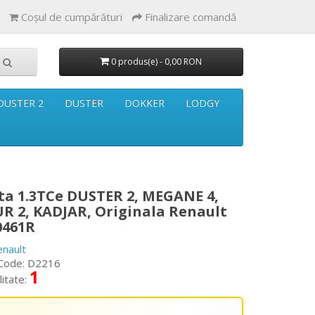
Coşul de cumpărături
Finalizare comandă
0 produs(e) - 0,00 RON
DUSTER 2
DUSTER
DOKKER
LODGY
ta 1.3TCe DUSTER 2, MEGANE 4,
R 2, KADJAR, Originala Renault
0461R
enault
Code: D2216
1
litate: