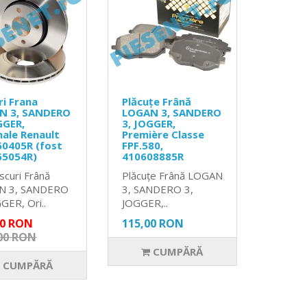
ri Frana
Plăcuțe Frână
N 3, SANDERO
LOGAN 3, SANDERO
GGER,
3, JOGGER,
nale Renault
Première Classe
0405R (fost
FPF.580,
65054R)
410608885R
scuri Frână
Plăcuțe Frână LOGAN
N 3, SANDERO
3, SANDERO 3,
GER, Ori..
JOGGER,..
00 RON
115,00 RON
00 RON
CUMPĂRĂ
CUMPĂRĂ