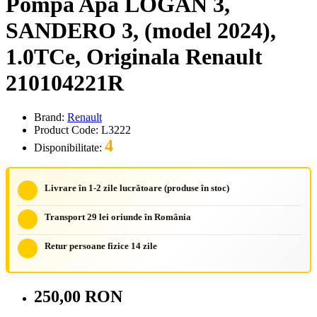
Pompa Apa LOGAN 3,
SANDERO 3, (model 2024),
1.0TCe, Originala Renault
210104221R
Brand:
Renault
Product Code: L3222
4
Disponibilitate:
Livrare în 1-2 zile lucrătoare (produse în stoc)
Transport 29 lei oriunde în România
Retur persoane fizice 14 zile
250,00 RON