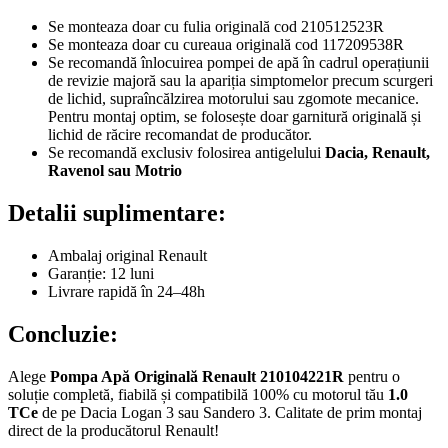
Se monteaza doar cu fulia originală cod 210512523R
Se monteaza doar cu cureaua originală cod 117209538R
Se recomandă înlocuirea pompei de apă în cadrul operațiunii
de revizie majoră sau la apariția simptomelor precum scurgeri
de lichid, supraîncălzirea motorului sau zgomote mecanice.
Pentru montaj optim, se folosește doar garnitură originală și
lichid de răcire recomandat de producător.
Se recomandă exclusiv folosirea antigelului
Dacia, Renault,
Ravenol sau Motrio
Detalii suplimentare:
Ambalaj original Renault
Garanție: 12 luni
Livrare rapidă în 24–48h
Concluzie:
Alege
Pompa Apă Originală Renault 210104221R
pentru o
soluție completă, fiabilă și compatibilă 100% cu motorul tău
1.0
TCe
de pe Dacia Logan 3 sau Sandero 3. Calitate de prim montaj
direct de la producătorul Renault!