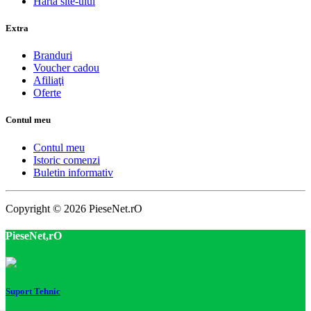
Harta site-ului
Extra
Branduri
Voucher cadou
Afiliaţi
Oferte
Contul meu
Contul meu
Istoric comenzi
Buletin informativ
Copyright © 2026 PieseNet.rO
PieseNet,rO
Suport Tehnic