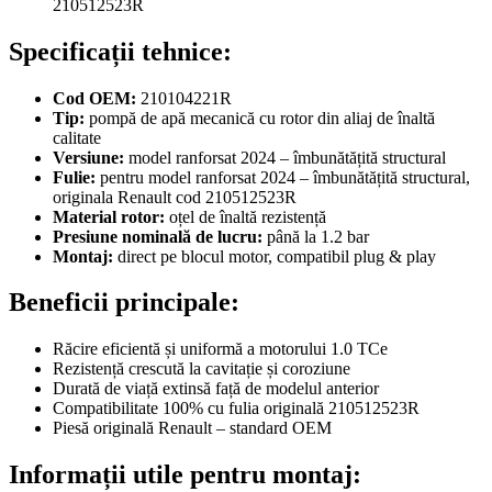
210512523R
Specificații tehnice:
Cod OEM:
210104221R
Tip:
pompă de apă mecanică cu rotor din aliaj de înaltă
calitate
Versiune:
model ranforsat 2024 – îmbunătățită structural
Fulie:
pentru model ranforsat 2024 – îmbunătățită structural,
originala Renault cod 210512523R
Material rotor:
oțel de înaltă rezistență
Presiune nominală de lucru:
până la 1.2 bar
Montaj:
direct pe blocul motor, compatibil plug & play
Beneficii principale:
Răcire eficientă și uniformă a motorului 1.0 TCe
Rezistență crescută la cavitație și coroziune
Durată de viață extinsă față de modelul anterior
Compatibilitate 100% cu fulia originală 210512523R
Piesă originală Renault – standard OEM
Informații utile pentru montaj: