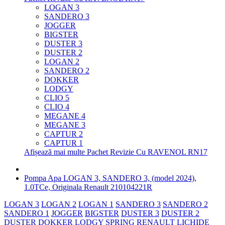
LOGAN 3
SANDERO 3
JOGGER
BIGSTER
DUSTER 3
DUSTER 2
LOGAN 2
SANDERO 2
DOKKER
LODGY
CLIO 5
CLIO 4
MEGANE 4
MEGANE 3
CAPTUR 2
CAPTUR 1
Afișează mai multe Pachet Revizie Cu RAVENOL RN17
Pompa Apa LOGAN 3, SANDERO 3, (model 2024),
1.0TCe, Originala Renault 210104221R
LOGAN 3
LOGAN 2
LOGAN 1
SANDERO 3
SANDERO 2
SANDERO 1
JOGGER
BIGSTER
DUSTER 3
DUSTER 2
DUSTER
DOKKER
LODGY
SPRING
RENAULT
LICHIDE