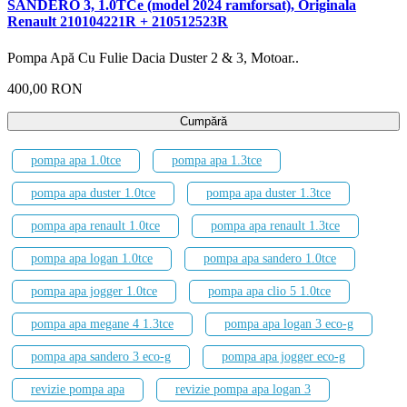
SANDERO 3, 1.0TCe (model 2024 ramforsat), Originala
Renault 210104221R + 210512523R
Pompa Apă Cu Fulie Dacia Duster 2 & 3, Motoar..
400,00 RON
Cumpără
pompa apa 1.0tce
pompa apa 1.3tce
pompa apa duster 1.0tce
pompa apa duster 1.3tce
pompa apa renault 1.0tce
pompa apa renault 1.3tce
pompa apa logan 1.0tce
pompa apa sandero 1.0tce
pompa apa jogger 1.0tce
pompa apa clio 5 1.0tce
pompa apa megane 4 1.3tce
pompa apa logan 3 eco-g
pompa apa sandero 3 eco-g
pompa apa jogger eco-g
revizie pompa apa
revizie pompa apa logan 3