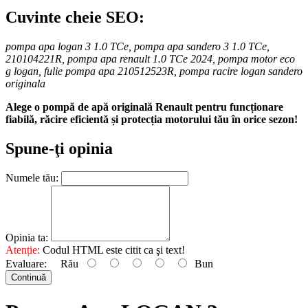
Cuvinte cheie SEO:
pompa apa logan 3 1.0 TCe, pompa apa sandero 3 1.0 TCe,
210104221R, pompa apa renault 1.0 TCe 2024, pompa motor eco
g logan, fulie pompa apa 210512523R, pompa racire logan sandero
originala
Alege o pompă de apă originală Renault pentru funcționare
fiabilă, răcire eficientă și protecția motorului tău în orice sezon!
Spune-ţi opinia
Numele tău:
Opinia ta:
Atenție:
Codul HTML este citit ca şi text!
Evaluare:
Rău
Bun
Continuă