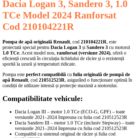
Dacia Logan 3, Sandero 3, 1.0
TCe Model 2024 Ranforsat
Cod 210104221R
Pompa de apă originală Renault
, cod
210104221R
, este
proiectată special pentru
Dacia Logan 3
și
Sandero 3
cu motorul
1.0 TCe
. Acest model nou,
ramforsat (versiune 2024)
, oferă o
eficiență crescută în circulația lichidului de răcire și o rezistență
sporită la uzură și temperaturi ridicate.
Pompa este
perfect compatibilă
cu
fulia originală de pompă de
apă Renault
, cod
210512523R
, asigurând o funcționare optimă în
condiții de utilizare intensă și protecție maximă a motorului.
Compatibilitate vehicule:
Dacia Logan III – motor 1.0 TCe (ECO-G, GPF) – toate
versiunile 2021–2024 împreuna cu fulia cod 210512523R
Dacia Sandero III – motor 1.0 TCe (inclusiv Stepway) – toate
versiunile 2021–2024 împreuna cu fulia cod 210512523R
Compatibil cu sistemul original de răcire și fulia cod