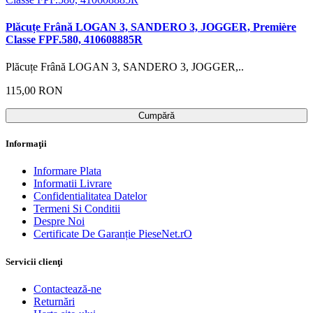
Plăcuțe Frână LOGAN 3, SANDERO 3, JOGGER, Première
Classe FPF.580, 410608885R
Plăcuțe Frână LOGAN 3, SANDERO 3, JOGGER,..
115,00 RON
Cumpără
Informaţii
Informare Plata
Informatii Livrare
Confidentialitatea Datelor
Termeni Si Conditii
Despre Noi
Certificate De Garanție PieseNet.rO
Servicii clienţi
Contactează-ne
Returnări