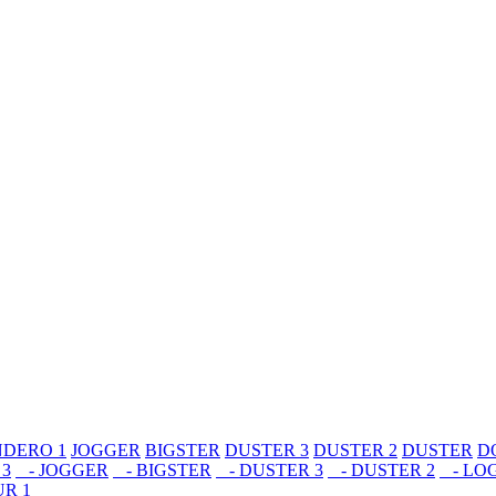
DERO 1
JOGGER
BIGSTER
DUSTER 3
DUSTER 2
DUSTER
D
3
- JOGGER
- BIGSTER
- DUSTER 3
- DUSTER 2
- LOG
R 1