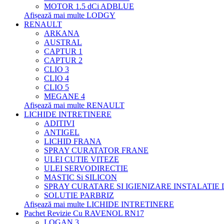
MOTOR 1.5 dCi ADBLUE
Afișează mai multe LODGY
RENAULT
ARKANA
AUSTRAL
CAPTUR 1
CAPTUR 2
CLIO 3
CLIO 4
CLIO 5
MEGANE 4
Afișează mai multe RENAULT
LICHIDE INTRETINERE
ADITIVI
ANTIGEL
LICHID FRANA
SPRAY CURATATOR FRANE
ULEI CUTIE VITEZE
ULEI SERVODIRECTIE
MASTIC Si SILICON
SPRAY CURATARE SI IGIENIZARE INSTALATIE
SOLUTIE PARBRIZ
Afișează mai multe LICHIDE INTRETINERE
Pachet Revizie Cu RAVENOL RN17
LOGAN 3