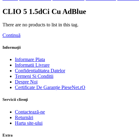
CLIO 5 1.5dCi Cu AdBlue
There are no products to list in this tag.
Continuă
Informaţii
Informare Plata
Informatii Livrare
Confidentialitatea Datelor
Termeni Si Conditii
Despre Noi
Certificate De Garanție PieseNet.rO
Servicii clienţi
Contactează-ne
Returnări
Harta site-ului
Extra