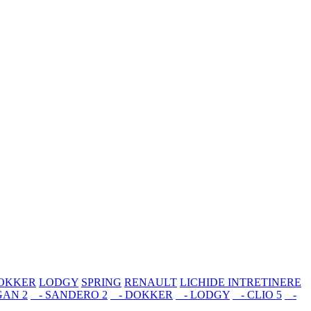
OKKER
LODGY
SPRING
RENAULT
LICHIDE INTRETINERE
AN 2
- SANDERO 2
- DOKKER
- LODGY
- CLIO 5
-