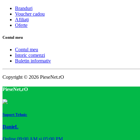
Branduri
Voucher cadou
Afiliaţi
Oferte
Contul meu
Contul meu
Istoric comenzi
Buletin informativ
Copyright © 2026 PieseNet.rO
PieseNet,rO
Suport Tehnic
DanieL
Online 09:00 AM si 05:00 PM