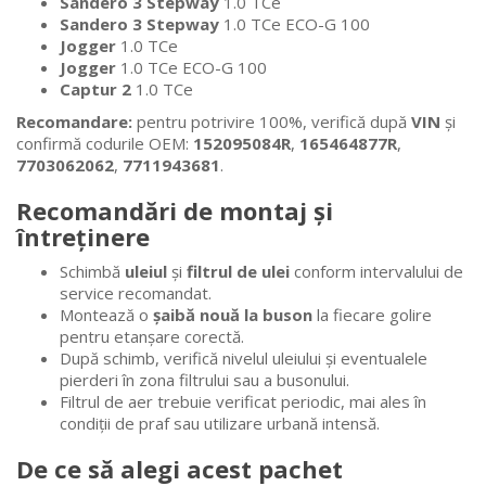
Sandero 3 Stepway
1.0 TCe
Sandero 3 Stepway
1.0 TCe ECO-G 100
Jogger
1.0 TCe
Jogger
1.0 TCe ECO-G 100
Captur 2
1.0 TCe
Recomandare:
pentru potrivire 100%, verifică după
VIN
și
confirmă codurile OEM:
152095084R
,
165464877R
,
7703062062
,
7711943681
.
Recomandări de montaj și
întreținere
Schimbă
uleiul
și
filtrul de ulei
conform intervalului de
service recomandat.
Montează o
șaibă nouă la buson
la fiecare golire
pentru etanșare corectă.
După schimb, verifică nivelul uleiului și eventualele
pierderi în zona filtrului sau a busonului.
Filtrul de aer trebuie verificat periodic, mai ales în
condiții de praf sau utilizare urbană intensă.
De ce să alegi acest pachet