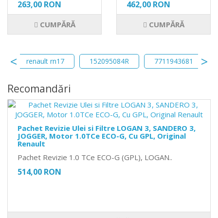
263,00 RON
462,00 RON
CUMPĂRĂ
CUMPĂRĂ
r
renault rn17
152095084R
7711943681
Recomandări
Pachet Revizie Ulei si Filtre LOGAN 3, SANDERO 3,
JOGGER, Motor 1.0TCe ECO-G, Cu GPL, Original
Renault
Pachet Revizie 1.0 TCe ECO-G (GPL), LOGAN..
514,00 RON