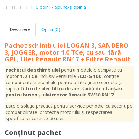
0 opinii
/
Spune-ţi opinia
Descriere
Opinii (0)
Pachet schimb ulei LOGAN 3, SANDERO
3, JOGGER, motor 1.0 TCe, cu sau fără
GPL, Ulei Renault RN17 + Filtre Renault
Pachetul de schimb ulei
pentru modelele echipate cu
motor
1.0 TCe
, inclusiv versiunile
ECO-G 100
, conține
componentele esențiale pentru o întreținere corectă și
rapidă:
filtru de ulei
,
filtru de aer
,
șaibă de etanșare
pentru buson
și
ulei motor Renault 5W30 RN17
.
Este o soluție practică pentru service periodic, cu accent pe
compatibilitate, protecția motorului și respectarea
specificației corecte de ulei.
Conținut pachet