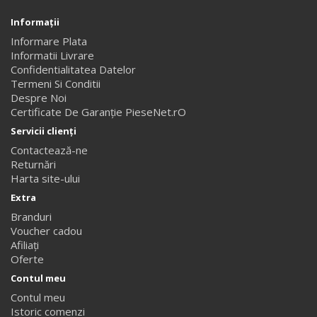
Informaţii
Informare Plata
Informatii Livrare
Confidentialitatea Datelor
Termeni Si Conditii
Despre Noi
Certificate De Garanție PieseNet.rO
Servicii clienţi
Contactează-ne
Returnări
Harta site-ului
Extra
Branduri
Voucher cadou
Afiliaţi
Oferte
Contul meu
Contul meu
Istoric comenzi