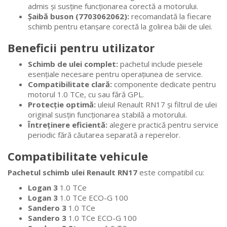
admis și susține funcționarea corectă a motorului.
Șaibă buson (7703062062):
recomandată la fiecare
schimb pentru etanșare corectă la golirea băii de ulei.
Beneficii pentru utilizator
Schimb de ulei complet:
pachetul include piesele
esențiale necesare pentru operațiunea de service.
Compatibilitate clară:
componente dedicate pentru
motorul 1.0 TCe, cu sau fără GPL.
Protecție optimă:
uleiul Renault RN17 și filtrul de ulei
original susțin funcționarea stabilă a motorului.
Întreținere eficientă:
alegere practică pentru service
periodic fără căutarea separată a reperelor.
Compatibilitate vehicule
Pachetul schimb ulei Renault RN17
este compatibil cu:
Logan 3
1.0 TCe
Logan 3
1.0 TCe ECO-G 100
Sandero 3
1.0 TCe
Sandero 3
1.0 TCe ECO-G 100