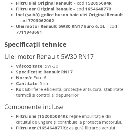
Filtru ulei Original Renault
– cod
152095084R
Filtru aer Original Renault
– cod
165464877R
Inel (șaibă) golire buson baie ulei Original Renault
– cod
7703062062
Ulei motor Renault 5W30 RN17 Euro 6, 5L
– cod
7711943681
Specificații tehnice
Ulei motor Renault 5W30 RN17
Vâscozitate:
5W-30
Specificație:
Renault RN17
Normă:
Euro 6
Cantitate:
5 litri
Rol:
lubrifiere eficientă, protecție antiuzură, stabilitate
termică și control al depunerilor
Componente incluse
Filtru ulei (152095084R):
reține impuritățile din
circuitul de ungere și contribuie la protecția motorului.
Filtru aer (165464877R):
asigură filtrarea aerului