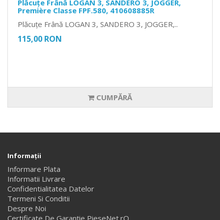
Plăcuțe Frână LOGAN 3, SANDERO 3, JOGGER,
Première Classe FPF.580, 410608885R
Plăcuțe Frână LOGAN 3, SANDERO 3, JOGGER,..
115,00 RON
CUMPĂRĂ
Informaţii
Informare Plata
Informatii Livrare
Confidentialitatea Datelor
Termeni Si Conditii
Despre Noi
Certificate De Garanție PieseNet.rO