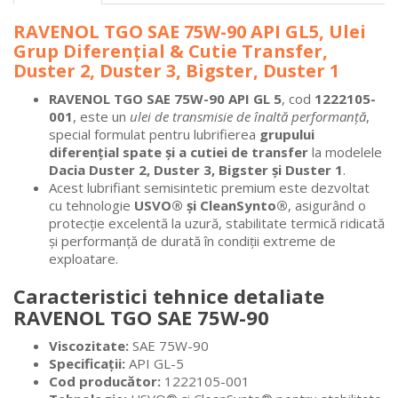
RAVENOL TGO SAE 75W-90 API GL5, Ulei
Grup Diferențial & Cutie Transfer,
Duster 2, Duster 3, Bigster, Duster 1
RAVENOL TGO SAE 75W-90 API GL 5
, cod
1222105-
001
, este un
ulei de transmisie de înaltă performanță
,
special formulat pentru lubrifierea
grupului
diferențial spate și a cutiei de transfer
la modelele
Dacia Duster 2, Duster 3, Bigster și Duster 1
.
Acest lubrifiant semisintetic premium este dezvoltat
cu tehnologie
USVO® și CleanSynto®
, asigurând o
protecție excelentă la uzură, stabilitate termică ridicată
și performanță de durată în condiții extreme de
exploatare.
Caracteristici tehnice detaliate
RAVENOL TGO SAE 75W-90
Viscozitate:
SAE 75W-90
Specificații:
API GL-5
Cod producător:
1222105-001