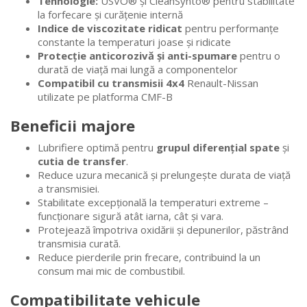
Tehnologie:
USVO® și CleanSynto® pentru stabilitate
la forfecare și curățenie internă
Indice de viscozitate ridicat
pentru performanțe
constante la temperaturi joase și ridicate
Protecție anticorozivă și anti-spumare
pentru o
durată de viață mai lungă a componentelor
Compatibil cu transmisii 4x4
Renault-Nissan
utilizate pe platforma CMF-B
Beneficii majore
Lubrifiere optimă pentru
grupul diferențial spate
și
cutia de transfer
.
Reduce uzura mecanică și prelungește durata de viață
a transmisiei.
Stabilitate excepțională la temperaturi extreme –
funcționare sigură atât iarna, cât și vara.
Protejează împotriva oxidării și depunerilor, păstrând
transmisia curată.
Reduce pierderile prin frecare, contribuind la un
consum mai mic de combustibil.
Compatibilitate vehicule