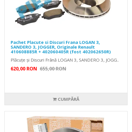
Pachet Placute si Discuri Frana LOGAN 3,
SANDERO 3, JOGGER, Originale Renault
410608885R + 402060405R (fost 402062650R)
Plăcuțe și Discuri Frână LOGAN 3, SANDERO 3, JOGG..
620,00 RON
655,00 RON
CUMPĂRĂ