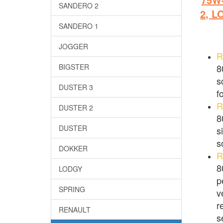
SANDERO 2
2, L
SANDERO 1
JOGGER
R
BIGSTER
8
s
DUSTER 3
f
R
DUSTER 2
8
DUSTER
s
s
DOKKER
R
8
LODGY
p
SPRING
v
r
RENAULT
s