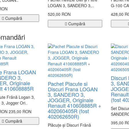
, LOGAN..
LOGAN 3, SANDERO 3,..
G-100 CA
 RON
520,00 RON
428,00 
Cumpără
Cumpără
mandări
te Frana LOGAN
NDERO 3,
Discur
R, Originale
3, SAN
Pachet Placute si
lt 410608885R
JOGGER
Discuri Frana LOGAN
Renaul
3, SANDERO 3,
cute Frână Logan 3,
(fost 4
JOGGER, Originale
3, Jogger Ori..
Renault 410608885R +
Set Discu
402060405R (fost
 RON
235,00 RON
SANDERO 
402062650R)
Cumpără
395,00 
Plăcuțe și Discuri Frână