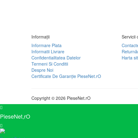
Informaţii
Servicii c
Informare Plata
Contact
Informatii Livrare
Returnăr
Confidentialitatea Datelor
Harta sit
Termeni Si Conditii
Despre Noi
Certificate De Garanție PieseNet.rO
Copyright © 2026 PieseNet.rO
PieseNet,rO