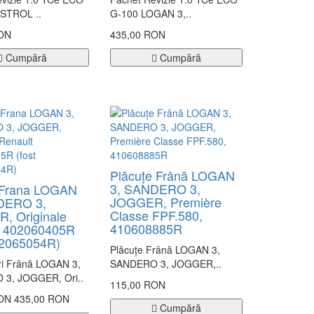
STROL ..
G-100 LOGAN 3,..
RON
435,00 RON
Cumpără
Cumpără
Plăcuțe Frână LOGAN
3, SANDERO 3,
i Frana LOGAN
JOGGER, Première
DERO 3,
Classe FPF.580,
, Originale
410608885R
t 402060405R
02065054R)
Plăcuțe Frână LOGAN 3,
ri Frână LOGAN 3,
SANDERO 3, JOGGER,..
3, JOGGER, Ori..
115,00 RON
RON
435,00 RON
Cumpără