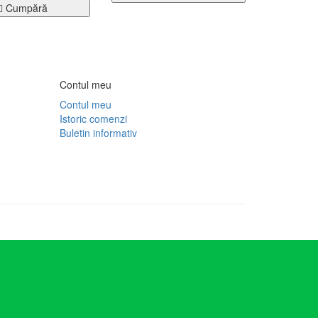
Cumpără
Contul meu
Contul meu
Istoric comenzi
Buletin informativ