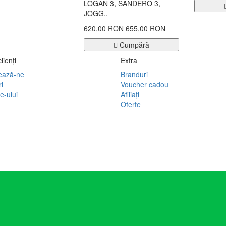
LOGAN 3, SANDERO 3,
JOGG..
620,00 RON
655,00 RON
Cumpără
lienţi
Extra
ează-ne
Branduri
i
Voucher cadou
e-ului
Afiliaţi
Oferte