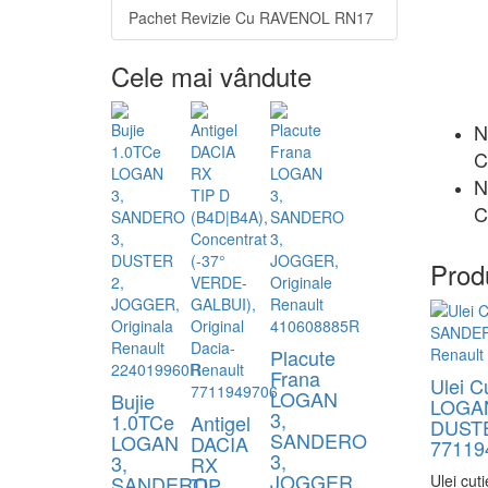
Pachet Revizie Cu RAVENOL RN17
Cele mai vândute
N
C
N
C
Prod
Placute
Frana
Ulei C
LOGAN
Bujie
LOGAN
3,
1.0TCe
Antigel
DUSTER
SANDERO
LOGAN
DACIA
77119
3,
3,
RX
JOGGER,
SANDERO
Ulei cut
TIP