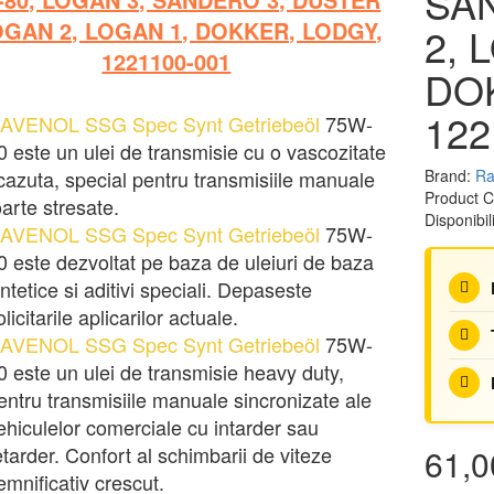
SA
OGAN 2, LOGAN 1, DOKKER, LODGY,
2, 
1221100-001
DO
122
AVENOL SSG Spec Synt Getriebeöl
75W-
0 este un ulei de transmisie cu o vascozitate
cazuta, special pentru transmisiile manuale
Brand:
Ra
Product 
oarte stresate.
Disponibil
AVENOL SSG Spec Synt Getriebeöl
75W-
0 este dezvoltat pe baza de uleiuri de baza
intetice si aditivi speciali. Depaseste
olicitarile aplicarilor actuale.
AVENOL SSG Spec Synt Getriebeöl
75W-
0 este un ulei de transmisie heavy duty,
entru transmisiile manuale sincronizate ale
ehiculelor comerciale cu intarder sau
etarder. Confort al schimbarii de viteze
61,
emnificativ crescut.