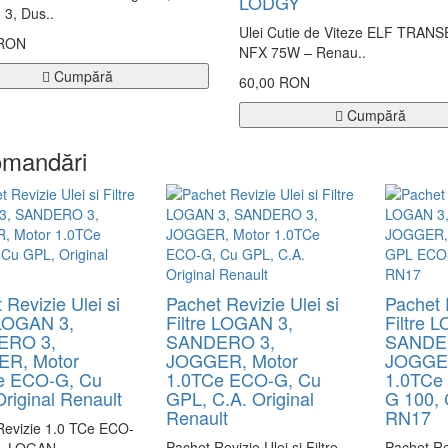
LODGY
3, Dus..
Ulei Cutie de Viteze ELF TRAN
 RON
NFX 75W – Renau..
Cumpără
60,00 RON
Cumpără
mandări
 Revizie Ulei si
Pachet Revizie Ulei si
Pachet 
 LOGAN 3,
Filtre LOGAN 3,
Filtre 
ERO 3,
SANDERO 3,
SANDE
R, Motor
JOGGER, Motor
JOGGER
e ECO-G, Cu
1.0TCe ECO-G, Cu
1.0TCe
riginal Renault
GPL, C.A. Original
G 100,
Renault
RN17
Revizie 1.0 TCe ECO-
Pachet Revizie Ulei și Filtre
Pachet R