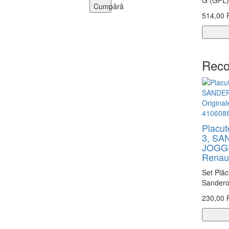
G (GPL)
Cumpără
514,00
Reco
Placu
3, SA
JOGGE
Renau
Set Plă
Sandero 
230,00