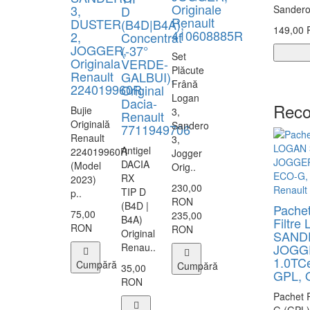
Originale
3,
D
Sandero 
Renault
DUSTER
(B4D|B4A),
149,00
410608885R
2,
Concentrat
JOGGER,
(-37°
Set
Originala
VERDE-
Plăcute
Renault
GALBUI),
Frână
224019960R
Original
Logan
Dacia-
Reco
Bujie
3,
Renault
Originală
Sandero
7711949706
Renault
3,
Antigel
224019960R
Jogger
DACIA
(Model
Orig..
RX
2023)
230,00
TIP D
p..
RON
(B4D |
Pachet
75,00
235,00
B4A)
Filtre
RON
RON
Original
SAND
Renau..
JOGGE
1.0TC
Cumpără
Cumpără
35,00
GPL, O
RON
Pachet 