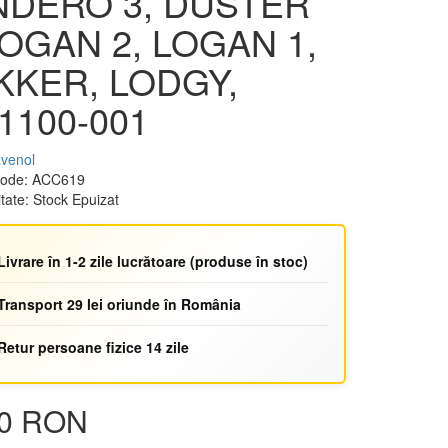
NDERO 3, DUSTER
LOGAN 2, LOGAN 1,
KKER, LODGY,
1100-001
venol
Code: ACC619
itate: Stock Epuizat
Livrare în 1-2 zile lucrătoare (produse în stoc)
Transport 29 lei oriunde în România
Retur persoane fizice 14 zile
00 RON