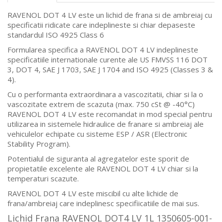
RAVENOL DOT 4 LV este un lichid de frana si de ambreiaj cu
specificatii ridicate care indeplineste si chiar depaseste
standardul ISO 4925 Class 6
Formularea specifica a RAVENOL DOT 4 LV indeplineste
specificatiile internationale curente ale US FMVSS 116 DOT
3, DOT 4, SAE J 1703, SAE J 1704 and ISO 4925 (Classes 3 &
4).
Cu o performanta extraordinara a vascozitatii, chiar si la o
vascozitate extrem de scazuta (max. 750 cSt @ -40°C)
RAVENOL DOT 4 LV este recomandat in mod special pentru
utilizarea in sistemele hidraulice de franare si ambreiaj ale
vehiculelor echipate cu sisteme ESP / ASR (Electronic
Stability Program).
Potentialul de siguranta al agregatelor este sporit de
propietatile excelente ale RAVENOL DOT 4 LV chiar si la
temperaturi scazute.
RAVENOL DOT 4 LV este miscibil cu alte lichide de
frana/ambreiaj care indeplinesc specifiicatiile de mai sus.
Lichid Frana RAVENOL DOT4 LV 1L 1350605-001-