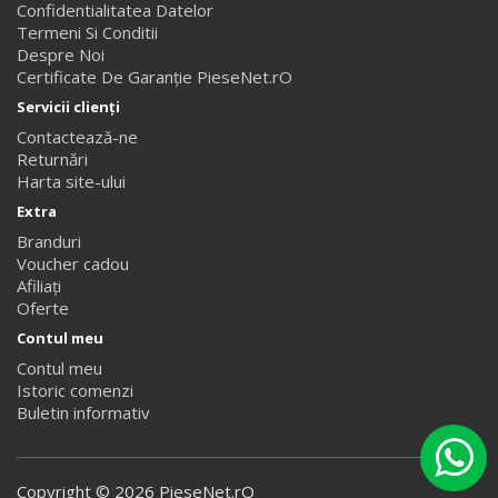
Confidentialitatea Datelor
Termeni Si Conditii
Despre Noi
Certificate De Garanție PieseNet.rO
Servicii clienţi
Contactează-ne
Returnări
Harta site-ului
Extra
Branduri
Voucher cadou
Afiliaţi
Oferte
Contul meu
Contul meu
Istoric comenzi
Buletin informativ
PieseNet,rO
Copyright © 2026 PieseNet.rO