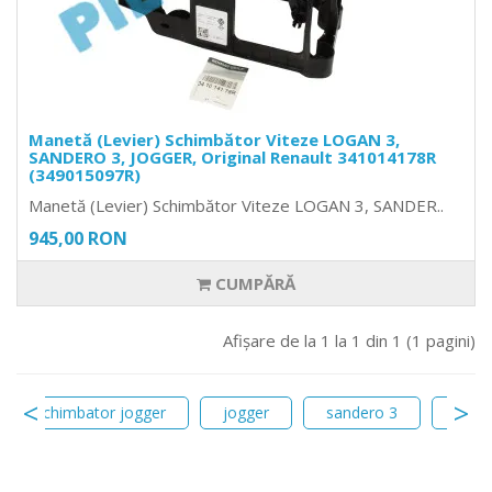
Manetă (Levier) Schimbător Viteze LOGAN 3,
SANDERO 3, JOGGER, Original Renault 341014178R
(349015097R)
Manetă (Levier) Schimbător Viteze LOGAN 3, SANDER..
945,00 RON
CUMPĂRĂ
Afişare de la 1 la 1 din 1 (1 pagini)
levier schimbator jogger
jogger
sandero 3
mane