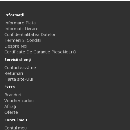
Informaţii
Informare Plata
Informatii Livrare
Confidentialitatea Datelor
Termeni Si Conditii
Despre Noi
Certificate De Garanție PieseNet.rO
Servicii clienţi
Contactează-ne
Returnări
Harta site-ului
Extra
Branduri
Voucher cadou
Afiliaţi
Oferte
Contul meu
Contul meu