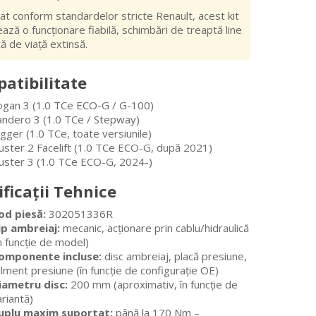
at conform standardelor stricte Renault, acest kit
ază o funcționare fiabilă, schimbări de treaptă line
tă de viață extinsă.
atibilitate
ogan 3 (1.0 TCe ECO-G / G-100)
andero 3 (1.0 TCe / Stepway)
gger (1.0 TCe, toate versiunile)
uster 2 Facelift (1.0 TCe ECO-G, după 2021)
uster 3 (1.0 TCe ECO-G, 2024-)
ificații Tehnice
od piesă:
302051336R
ip ambreiaj:
mecanic, acționare prin cablu/hidraulică
n funcție de model)
omponente incluse:
disc ambreiaj, placă presiune,
lment presiune (în funcție de configurație OE)
iametru disc:
200 mm (aproximativ, în funcție de
riantă)
uplu maxim suportat:
până la 170 Nm –