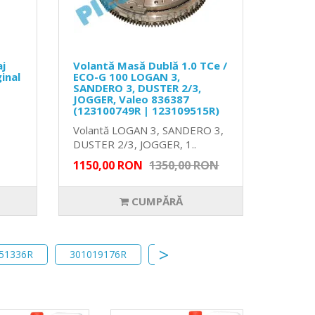
aj
Volantă Masă Dublă 1.0 TCe /
inal
ECO-G 100 LOGAN 3,
SANDERO 3, DUSTER 2/3,
JOGGER, Valeo 836387
(123100749R | 123109515R)
Volantă LOGAN 3, SANDERO 3,
DUSTER 2/3, JOGGER, 1..
1150,00 RON
1350,00 RON
CUMPĂRĂ
51336R
301019176R
302103230R
kit ambreiaJ 