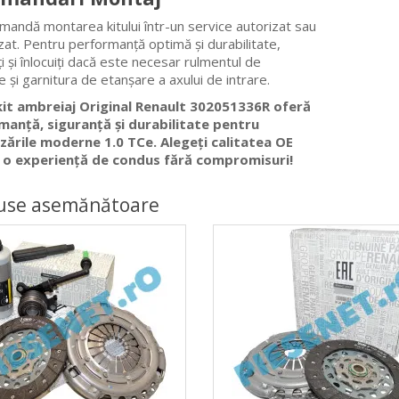
mandă montarea kitului într-un service autorizat sau
izat. Pentru performanță optimă și durabilitate,
ți și înlocuiți dacă este necesar rulmentul de
 și garnitura de etanșare a axului de intrare.
kit ambreiaj Original Renault 302051336R oferă
manță, siguranță și durabilitate pentru
ările moderne 1.0 TCe. Alegeți calitatea OE
 o experiență de condus fără compromisuri!
use asemănătoare