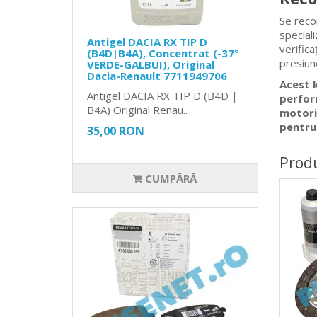
Se reco
special
Antigel DACIA RX TIP D
verifica
(B4D|B4A), Concentrat (-37°
presiune
VERDE-GALBUI), Original
Dacia-Renault 7711949706
Acest 
Antigel DACIA RX TIP D (B4D |
perfor
B4A) Original Renau..
motoriz
pentru
35,00 RON
Prod
CUMPĂRĂ