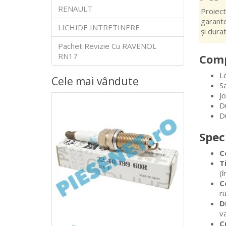
RENAULT
Proiect
garante
LICHIDE INTRETINERE
și dura
Pachet Revizie Cu RAVENOL
RN17
Comp
L
Cele mai vândute
S
Jo
D
D
Spec
C
T
(î
C
ru
D
va
C