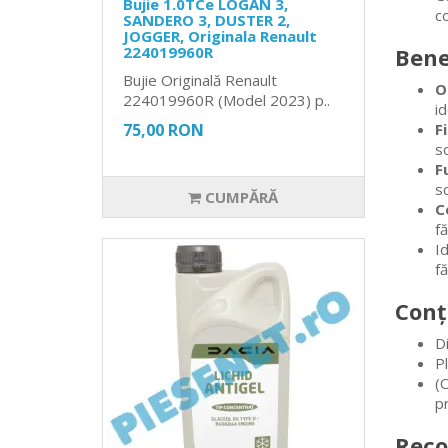
Bujie 1.0TCe LOGAN 3,
c
SANDERO 3, DUSTER 2,
JOGGER, Originala Renault
224019960R
Bene
Bujie Originală Renault
O
224019960R (Model 2023) p..
id
75,00 RON
F
so
F
s
CUMPĂRĂ
C
fă
I
f
Conț
D
P
(
pr
Reco