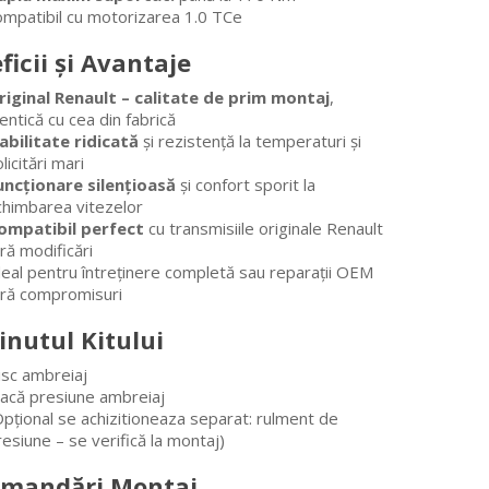
ompatibil cu motorizarea 1.0 TCe
ficii și Avantaje
riginal Renault – calitate de prim montaj
,
entică cu cea din fabrică
iabilitate ridicată
și rezistență la temperaturi și
licitări mari
uncționare silențioasă
și confort sporit la
chimbarea vitezelor
ompatibil perfect
cu transmisiile originale Renault
ră modificări
deal pentru întreținere completă sau reparații OEM
ără compromisuri
inutul Kitului
isc ambreiaj
lacă presiune ambreiaj
Opțional se achizitioneaza separat: rulment de
esiune – se verifică la montaj)
mandări Montaj