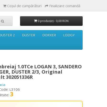
Coşul de cumpărături
Finalizare comandă
0 produs(e) - 0,00 RON
DUSTER 2
DUSTER
DOKKER
LODGY
mbreiaj 1.0TCe LOGAN 3, SANDERO
GER, DUSTER 2/3, Original
lt 302051336R
acia
Code: L3106
3
litate: