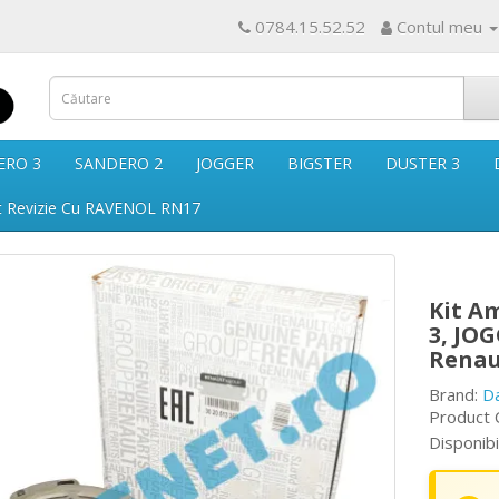
0784.15.52.52
Contul meu
ERO 3
SANDERO 2
JOGGER
BIGSTER
DUSTER 3
t Revizie Cu RAVENOL RN17
Kit A
3, JOG
Renau
Brand:
D
Product 
Disponibi