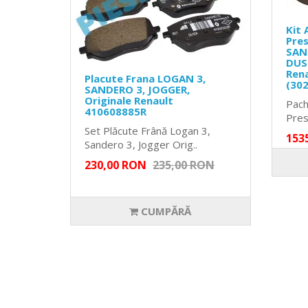
Kit 
Pres
SAN
DUST
Ren
Placute Frana LOGAN 3,
(30
SANDERO 3, JOGGER,
Originale Renault
Pach
410608885R
Presi
Set Plăcute Frână Logan 3,
153
Sandero 3, Jogger Orig..
230,00 RON
235,00 RON
CUMPĂRĂ