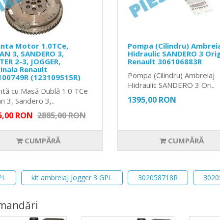
anta Motor 1.0TCe,
Pompa (Cilindru) Ambrei
AN 3, SANDERO 3,
Hidraulic SANDERO 3 Orig
TER 2-3, JOGGER,
Renault 306106883R
inala Renault
Pompa (Cilindru) Ambreiaj
100749R (123109515R)
Hidraulic SANDERO 3 Ori..
ntă cu Masă Dublă 1.0 TCe
1395,00 RON
n 3, Sandero 3,..
5,00 RON
2885,00 RON
CUMPĂRĂ
CUMPĂRĂ
PL
kit ambreiaJ Jogger 3 GPL
302058718R
3020
mandări