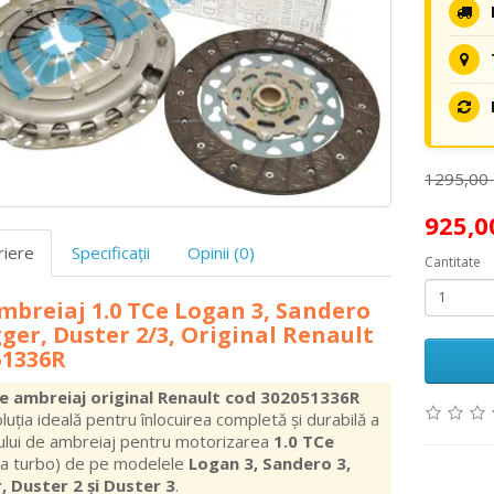
1295,00
925,
riere
Specificaţii
Opinii (0)
Cantitate
mbreiaj 1.0 TCe Logan 3, Sandero
gger, Duster 2/3, Original Renault
51336R
de ambreiaj original Renault cod 302051336R
luția ideală pentru înlocuirea completă și durabilă a
ului de ambreiaj pentru motorizarea
1.0 TCe
na turbo) de pe modelele
Logan 3, Sandero 3,
, Duster 2 și Duster 3
.