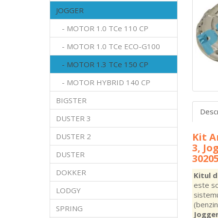
JOGGER
- MOTOR 1.0 TCe 110 CP
- MOTOR 1.0 TCe ECO-G100
- MOTOR 1.3 TCe 150 CP
- MOTOR HYBRID 140 CP
BIGSTER
Desc
DUSTER 3
Kit A
DUSTER 2
3, Jo
DUSTER
3020
DOKKER
Kitul 
este so
LODGY
sistem
(benzi
SPRING
Jogger