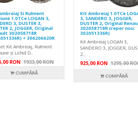
Ambreiaj Si Rulment
Kit Ambreiaj 1.0TCe LO
iune 1.0TCe LOGAN 3,
3, SANDERO 3, JOGGER,
DERO 3, DUSTER 3,
DUSTER 2, Original Renau
ER 2, JOGGER, Original
302058718R (reper nou:
ault 302058718R
302051336R)
2051336R) + 306206620R
Kit Ambreiaj LOGAN 3,
et Kit Ambreiaj, Rulment
SANDERO 3, JOGGER, DU
une și Lichid D..
2..
5,00 RON
1933,00 RON
925,00 RON
1295,00 R
CUMPĂRĂ
CUMPĂRĂ