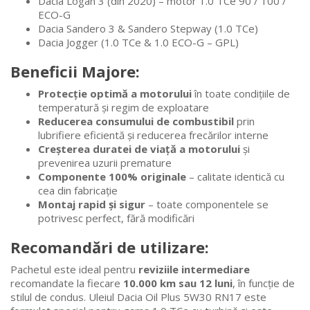
Dacia Logan 3 (din 2020) – motor 1.0 TCe 90 / 100 /
ECO-G
Dacia Sandero 3 & Sandero Stepway (1.0 TCe)
Dacia Jogger (1.0 TCe & 1.0 ECO-G – GPL)
Beneficii Majore:
Protecție optimă a motorului
în toate condițiile de
temperatură și regim de exploatare
Reducerea consumului de combustibil
prin
lubrifiere eficientă și reducerea frecărilor interne
Creșterea duratei de viață a motorului
și
prevenirea uzurii premature
Componente 100% originale
– calitate identică cu
cea din fabricație
Montaj rapid și sigur
– toate componentele se
potrivesc perfect, fără modificări
Recomandări de utilizare:
Pachetul este ideal pentru
reviziile intermediare
recomandate la fiecare
10.000 km sau 12 luni
, în funcție de
stilul de condus. Uleiul Dacia Oil Plus 5W30 RN17 este