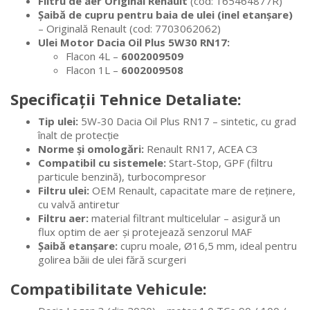
Filtru de aer Original Renault
(cod: 165464877R)
Șaibă de cupru pentru baia de ulei (inel etanșare)
– Originală Renault (cod: 7703062062)
Ulei Motor Dacia Oil Plus 5W30 RN17:
Flacon 4L –
6002009509
Flacon 1L –
6002009508
Specificații Tehnice Detaliate:
Tip ulei:
5W-30 Dacia Oil Plus RN17 – sintetic, cu grad
înalt de protecție
Norme și omologări:
Renault RN17, ACEA C3
Compatibil cu sistemele:
Start-Stop, GPF (filtru
particule benzină), turbocompresor
Filtru ulei:
OEM Renault, capacitate mare de reținere,
cu valvă antiretur
Filtru aer:
material filtrant multicelular – asigură un
flux optim de aer și protejează senzorul MAF
Șaibă etanșare:
cupru moale, Ø16,5 mm, ideal pentru
golirea băii de ulei fără scurgeri
Compatibilitate Vehicule: