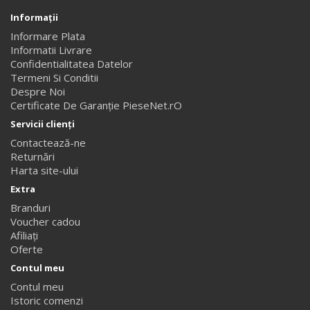
Informaţii
Informare Plata
Informatii Livrare
Confidentialitatea Datelor
Termeni Si Conditii
Despre Noi
Certificate De Garanție PieseNet.rO
Servicii clienţi
Contactează-ne
Returnări
Harta site-ului
Extra
Branduri
Voucher cadou
Afiliaţi
Oferte
Contul meu
Contul meu
Istoric comenzi