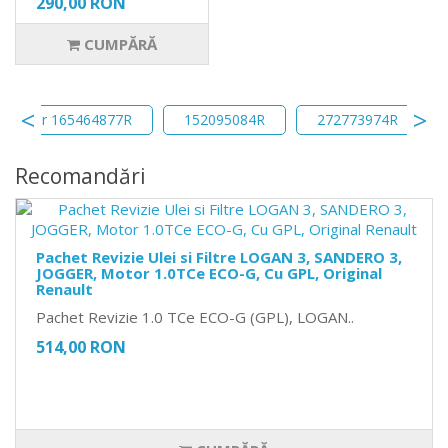
290,00 RON
CUMPĂRĂ
iltru aer 165464877R
152095084R
272773974R
Recomandări
Pachet Revizie Ulei si Filtre LOGAN 3, SANDERO 3,
JOGGER, Motor 1.0TCe ECO-G, Cu GPL, Original
Renault
Pachet Revizie 1.0 TCe ECO-G (GPL), LOGAN..
514,00 RON