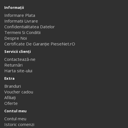
Informaţii
Informare Plata
Informatii Livrare
Confidentialitatea Datelor
Termeni Si Conditii
Despre Noi
Certificate De Garanție PieseNet.rO
Servicii clienţi
Contactează-ne
Returnări
Harta site-ului
Extra
Branduri
Voucher cadou
Afiliaţi
Oferte
Contul meu
Contul meu
Istoric comenzi