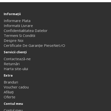
Informaţii
Informare Plata
Informatii Livrare
Confidentialitatea Datelor
Termeni Si Conditii
Despre Noi
Certificate De Garanție PieseNet.rO
Servicii clienţi
Contactează-ne
Returnări
Harta site-ului
Extra
Branduri
Voucher cadou
Afiliaţi
Oferte
Contul meu
Contul meu