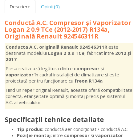
Descriere
Opinii (0)
Conductă A.C. Compresor și Vaporizator
Logan 2 0.9 TCe (2012-2017) R134a,
Originală Renault 924546311R
Conducta A.C. originală Renault 924546311R
este
destinată modelului
Logan 2 0.9 TCe
, fabricat între
2012 și
2017
.
Piesa realizează legătura dintre
compresor
și
vaporizator
în cadrul instalației de climatizare și este
proiectată pentru funcționare cu
freon R134a
.
Fiind un reper original Renault, aceasta oferă compatibilitate
corectă, etanșeitate optimă și montaj precis pe sistemul
A.C. al vehiculului.
Specificații tehnice detaliate
Tip produs:
conductă aer condiționat / conductă A.C.
Poziție montaj:
între
compresor
și
vaporizator