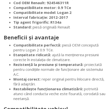
Cod OEM Renault:
924546311R
Compatibilitate motor:
0.9 TCe
Compatibilitate model:
Logan 2
Interval fabricație:
2012-2017
Tip agent frigorific:
R134a
Standard:
piesă originală Renault
Beneficii și avantaje
Compatibilitate perfectă:
piesă OEM concepută
pentru Logan 2 0.9 TCe.
Etanșeitate ridicată:
ajută la menținerea presiunii
corecte în instalația de climatizare.
Rezistență la presiune și temperatură:
proiectată
pentru condițiile normale de funcționare ale sistemului
A.C.
Montaj corect:
reper original pentru înlocuire directă,
fără adaptări.
Restabilește funcționarea climatizării:
potrivită
atunci când conducta veche este fisurată, corodată sau
neetanșă.
Compatibilitate vehicul