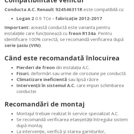
Conducta A.C. Renault 924546311R
este compatibilă cu:
Logan 2
0.9 TCe
- fabricație 2012-2017
Important:
această conductă este varianta pentru
instalațiile care funcționează cu
freon R134a
. Pentru
identificare 100% corectă, se recomandă verificarea după
serie șasiu (VIN)
.
Când este recomandată înlocuirea
Pierderi de freon
din instalația A.C.
Fisuri
, deformări sau urme de coroziune pe conductă
Climatizare ineficientă
sau lipsă răcire
Intervenții în sistemul A.C.
care impun schimbarea
conductei
Recomandări de montaj
Montajul trebuie realizat în service specializat A.C.
Se recomandă verificarea etanșeității întregului sistem
după montaj.
La intervenție, verifică și starea garniturilor,