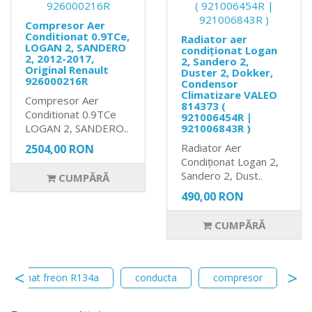
Compresor Aer
Conditionat 0.9TCe,
Radiator aer
LOGAN 2, SANDERO
condiționat Logan
2, 2012-2017,
2, Sandero 2,
Original Renault
Duster 2, Dokker,
926000216R
Condensor
Climatizare VALEO
Compresor Aer
814373 (
Conditionat 0.9TCe
921006454R |
LOGAN 2, SANDERO..
921006843R )
Radiator Aer
2504,00 RON
Condiționat Logan 2,
Sandero 2, Dust..
CUMPĂRĂ
490,00 RON
CUMPĂRĂ
nditionat freon R134a
conducta
compresor
tc