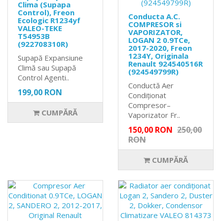
Clima (Supapa
Control), Freon
Conducta A.C.
Ecologic R1234yf
COMPRESOR si
VALEO-TEKE
VAPORIZATOR,
T54953B
LOGAN 2 0.9TCe,
(922708310R)
2017-2020, Freon
1234Y, Originala
Supapă Expansiune
Renault 924540516R
Climă sau Supapă
(924549799R)
Control Agenti..
Conductă Aer
199,00 RON
Condiționat
Compresor–
CUMPĂRĂ
Vaporizator Fr..
150,00 RON
250,00
RON
CUMPĂRĂ