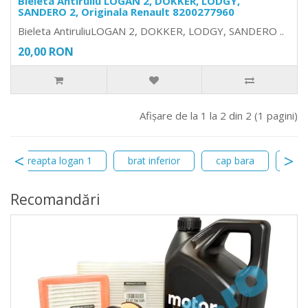
Bieleta Antiruliu LOGAN 2, DOKKER, LODGY,
SANDERO 2, Originala Renault 8200277960
Bieleta AntiruliuLOGAN 2, DOKKER, LODGY, SANDERO ..
20,00 RON
Afişare de la 1 la 2 din 2 (1 pagini)
bara dreapta logan 1
brat inferior
cap bara
basc
Recomandări