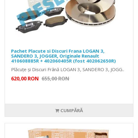
Pachet Placute si Discuri Frana LOGAN 3,
SANDERO 3, JOGGER, Originale Renault
410608885R + 402060405R (fost 402062650R)
Plăcuțe și Discuri Frână LOGAN 3, SANDERO 3, JOGG..
620,00 RON
655,00 RON
CUMPĂRĂ