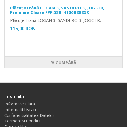
Plăcuțe Frână LOGAN 3, SANDERO 3, JOGGER,
Première Classe FPF.580, 410608885R
Plăcuțe Frână LOGAN 3, SANDERO 3, JOGGER,..
115,00 RON
CUMPĂRĂ
Informaţii
Informare Plata
Informatii Livrare
Confidentialitatea Datelor
Termeni Si Conditii
Despre Noi