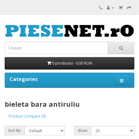
0 produs(e) - 0,00 RON
Categories
bieleta bara antiruliu
Product Compare (0)
Sort By:
Show: