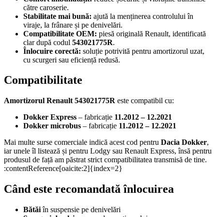
către caroserie.
Stabilitate mai bună:
ajută la menținerea controlului în
viraje, la frânare și pe denivelări.
Compatibilitate OEM:
piesă originală Renault, identificată
clar după codul
543021775R
.
Înlocuire corectă:
soluție potrivită pentru amortizorul uzat,
cu scurgeri sau eficiență redusă.
Compatibilitate
Amortizorul Renault 543021775R
este compatibil cu:
Dokker Express
– fabricație
11.2012 – 12.2021
Dokker microbus
– fabricație
11.2012 – 12.2021
Mai multe surse comerciale indică acest cod pentru
Dacia Dokker
,
iar unele îl listează și pentru Lodgy sau Renault Express, însă pentru
produsul de față am păstrat strict compatibilitatea transmisă de tine.
:contentReference[oaicite:2]{index=2}
Când este recomandată înlocuirea
Bătăi
în suspensie pe denivelări