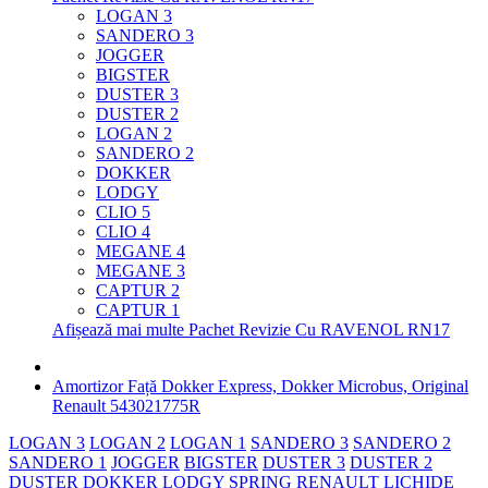
LOGAN 3
SANDERO 3
JOGGER
BIGSTER
DUSTER 3
DUSTER 2
LOGAN 2
SANDERO 2
DOKKER
LODGY
CLIO 5
CLIO 4
MEGANE 4
MEGANE 3
CAPTUR 2
CAPTUR 1
Afișează mai multe Pachet Revizie Cu RAVENOL RN17
Amortizor Față Dokker Express, Dokker Microbus, Original
Renault 543021775R
LOGAN 3
LOGAN 2
LOGAN 1
SANDERO 3
SANDERO 2
SANDERO 1
JOGGER
BIGSTER
DUSTER 3
DUSTER 2
DUSTER
DOKKER
LODGY
SPRING
RENAULT
LICHIDE