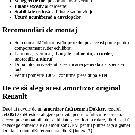
Scurgeri de ulei
pe corpul amortizorului
Balans excesiv
al caroseriei
Stabilitate redusă
la frânare sau în viraje
Uzură neuniformă a anvelopelor
Recomandări de montaj
Se recomandă înlocuirea
în pereche
pe aceeași punte pentru
comportament rutier echilibrat.
La montaj, verifică și
flanșele
,
rulmenții
,
arcurile
și
protecțiile antipraf
.
După înlocuire, este utilă verificarea generală a suspensiei
față.
Pentru potrivire 100%, confirmă piesa după
VIN
.
De ce să alegi acest amortizor original
Renault
Dacă ai nevoie de un
amortizor față pentru Dokker
, reperul
543021775R
este o alegere potrivită pentru o înlocuire corectă, cu
accent pe compatibilitate, stabilitate și confort la rulare, fiind listat în
cataloage comerciale ca amortizor OEM pentru puntea față a gamei
Dokker. :contentReference[oaicite:3]{index=3}