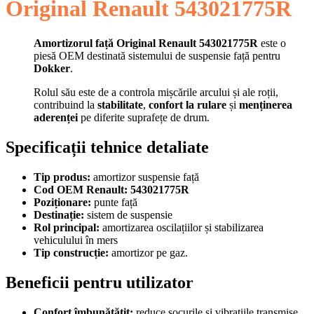
Original Renault 543021775R
Amortizorul față Original Renault 543021775R
este o
piesă OEM destinată sistemului de suspensie față pentru
Dokker
.
Rolul său este de a controla mișcările arcului și ale roții,
contribuind la
stabilitate
,
confort la rulare
și
menținerea
aderenței
pe diferite suprafețe de drum.
Specificații tehnice detaliate
Tip produs:
amortizor suspensie față
Cod OEM Renault:
543021775R
Poziționare:
punte față
Destinație:
sistem de suspensie
Rol principal:
amortizarea oscilațiilor și stabilizarea
vehiculului în mers
Tip construcție:
amortizor pe gaz.
Beneficii pentru utilizator
Confort îmbunătățit:
reduce șocurile și vibrațiile transmise