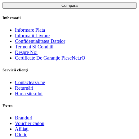
Cumpără
Informaţii
Informare Plata
Informatii Livrare
Confidentialitatea Datelor
Termeni Si Conditii
Despre Noi
Certificate De Garanție PieseNet.rO
Servicii clienţi
Contactează-ne
Returnări
Harta site-ului
Extra
Branduri
Voucher cadou
Afiliaţi
Oferte