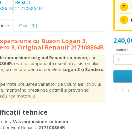
riere
Opinii (0)
240,
Expansiune cu Buson Logan 3,
ro 3, Original Renault 217108864R
Cantitate
de expansiune original Renault cu buson
, cod
8864R
, este o componentă esențială a sistemului
re, proiectată pentru modelele
Logan 3
și
Sandero
permite preluarea variațiilor de volum ale lichidului
re, menținând presiunea optimă și prevenind
călzirea motorului.
ficații tehnice
rodus:
Vas expansiune cu buson
od original Renault:
217108864R