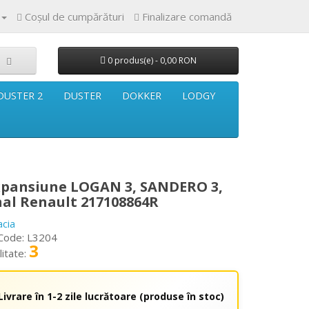
Coşul de cumpărături
Finalizare comandă
0 produs(e) - 0,00 RON
DUSTER 2
DUSTER
DOKKER
LODGY
xpansiune LOGAN 3, SANDERO 3,
nal Renault 217108864R
acia
Code: L3204
3
litate:
Livrare în 1-2 zile lucrătoare (produse în stoc)