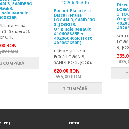
AN 3, SANDERO
Discu
OGGER,
LOGA
Pachet Placute si
inale Renault
3, JO
Discuri Frana
608885R
Origi
LOGAN 3, SANDERO
40206
3, JOGGER,
Plăcute Frână
4020
Originale Renault
n 3, Sandero 3,
410608885R +
Set Di
r Ori..
402060405R (fost
LOGA
402062650R)
,00 RON
3, JOG
Plăcuțe și Discuri
,00 RON
395,
Frână LOGAN 3,
435,
SANDERO 3, JOGG..
CUMPĂRĂ
620,00 RON
655,00 RON
CUMPĂRĂ
clienţi
Extra