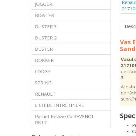
JOGGER
BIGSTER
Desc
DUSTER 3
DUSTER 2
Vas 
Sande
DUSTER
Vasul 
DOKKER
21710
LODGY
de răci
3
.
SPRING
Acesta 
de răci
RENAULT
supraîn
LICHIDE INTRETINERE
Speci
Pachet Revizie Cu RAVENOL
RN17
P
C