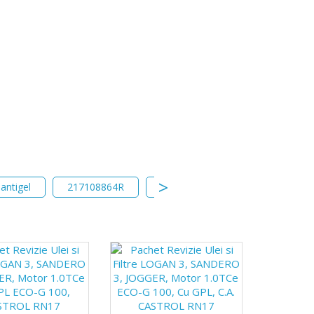
antigel
217108864R
vas expansiune logan 3
va