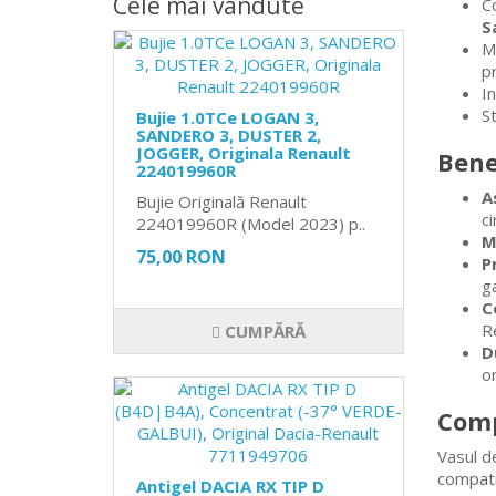
Cele mai vândute
C
S
Ma
p
I
S
Bujie 1.0TCe LOGAN 3,
SANDERO 3, DUSTER 2,
JOGGER, Originala Renault
Bene
224019960R
A
Bujie Originală Renault
ci
224019960R (Model 2023) p..
M
75,00 RON
P
ga
C
Re
CUMPĂRĂ
D
or
Comp
Vasul d
compatib
Antigel DACIA RX TIP D