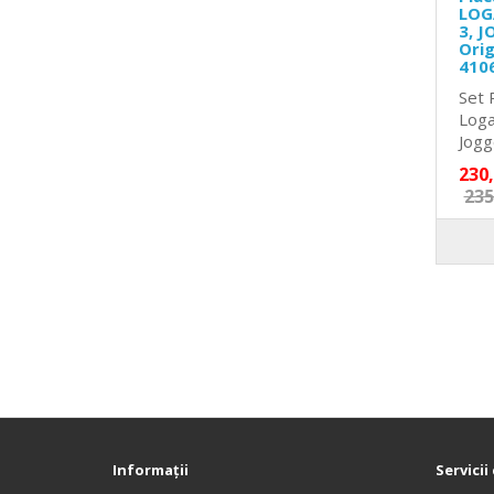
LOG
3, J
Orig
410
Set 
Loga
Jogge
230
235
Informaţii
Servicii 