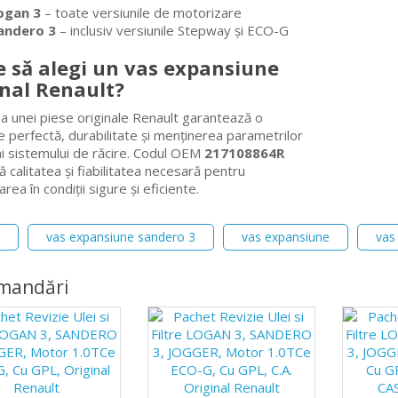
ogan 3
– toate versiunile de motorizare
andero 3
– inclusiv versiunile Stepway și ECO-G
e să alegi un vas expansiune
inal Renault?
a unei piese originale Renault garantează o
e perfectă, durabilitate și menținerea parametrilor
ai sistemului de răcire. Codul OEM
217108864R
 calitatea și fiabilitatea necesară pentru
rea în condiții sigure și eficiente.
vas expansiune sandero 3
vas expansiune
vas 
mandări