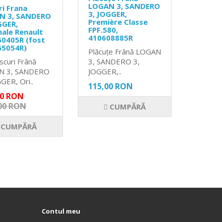
LOGAN 3, SANDERO
ri Frana
3, JOGGER,
N 3, SANDERO
Première Classe
GGER,
FPF.580,
nale Renault
410608885R
0405R (fost
65054R)
Plăcuțe Frână LOGAN
scuri Frână
3, SANDERO 3,
N 3, SANDERO
JOGGER,..
GER, Ori..
115,00 RON
00 RON
00 RON
CUMPĂRĂ
CUMPĂRĂ
Contul meu