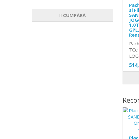
Pach
si F
SAN
CUMPĂRĂ
JOG
1.0T
GPL,
Ren
Pach
TCe 
LOG
514
Reco
Plac