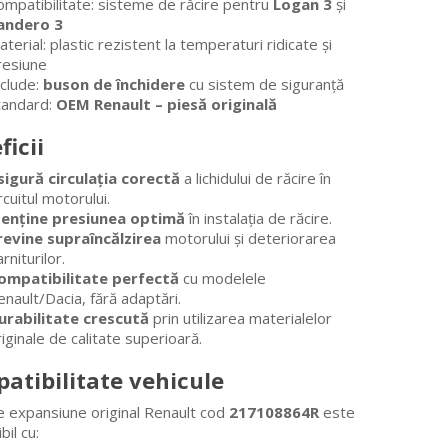
ompatibilitate: sisteme de răcire pentru
Logan 3
și
andero 3
terial: plastic rezistent la temperaturi ridicate și
resiune
nclude:
buson de închidere
cu sistem de siguranță
tandard:
OEM Renault – piesă originală
ficii
sigură circulația corectă
a lichidului de răcire în
rcuitul motorului.
enține presiunea optimă
în instalația de răcire.
revine supraîncălzirea
motorului și deteriorarea
rniturilor.
ompatibilitate perfectă
cu modelele
nault/Dacia, fără adaptări.
urabilitate crescută
prin utilizarea materialelor
iginale de calitate superioară.
atibilitate vehicule
e expansiune original Renault cod
217108864R
este
il cu: