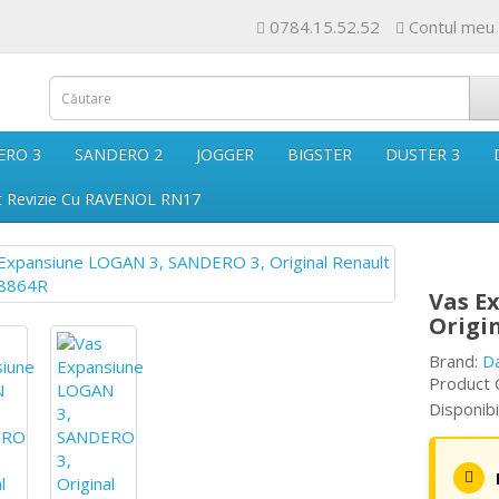
0784.15.52.52
Contul meu
ERO 3
SANDERO 2
JOGGER
BIGSTER
DUSTER 3
t Revizie Cu RAVENOL RN17
Vas E
Origi
Brand:
D
Product 
Disponibi