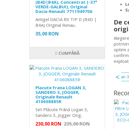
(B4D|B4A), Concentrat (-37°
L
VERDE-GALBUI), Original
S
Dacia-Renault 7711949706
Antigel DACIA RX TIP D (B4D |
De c
B4A) Original Renau..
orig
35,00 RON
Alegere
potrivir
optimi 
CUMPĂRĂ
confirmă
exploata
vas antigel
217108864R
vas expansiune logan 3
Placute Frana LOGAN 3,
Reco
SANDERO 3, JOGGER,
Originale Renault
410608885R
Set Plăcute Frână Logan 3,
Sandero 3, Jogger Orig..
230,00 RON
235,00 RON