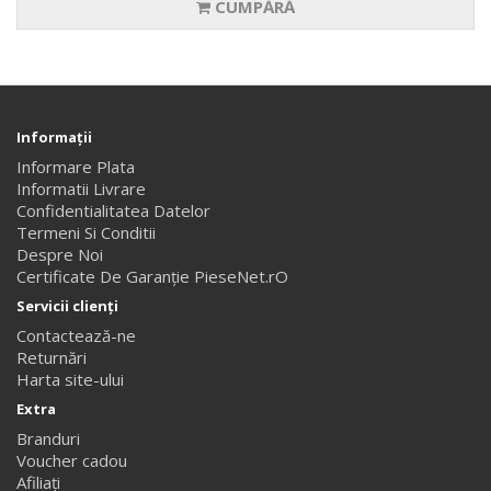
CUMPĂRĂ
Informaţii
Informare Plata
Informatii Livrare
Confidentialitatea Datelor
Termeni Si Conditii
Despre Noi
Certificate De Garanție PieseNet.rO
Servicii clienţi
Contactează-ne
Returnări
Harta site-ului
Extra
Branduri
Voucher cadou
Afiliaţi