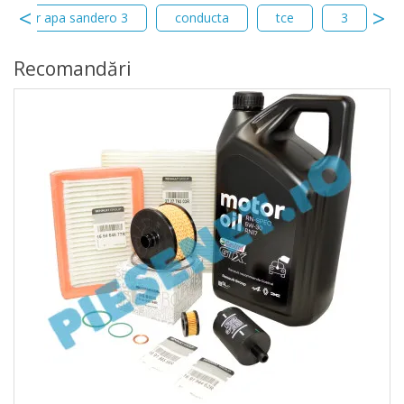
radiator apa sandero 3
conducta
tce
3
f
Recomandări