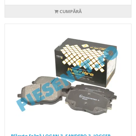
CUMPĂRĂ
Plăcuțe Frână LOGAN 3, SANDERO 3, JOGGER,