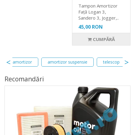
Tampon Amortizor
Față Logan 3,
Sandero 3, Jogger,..
45,00 RON
CUMPĂRĂ
ulment amortizor
amortizor suspensie
telescop
Recomandări