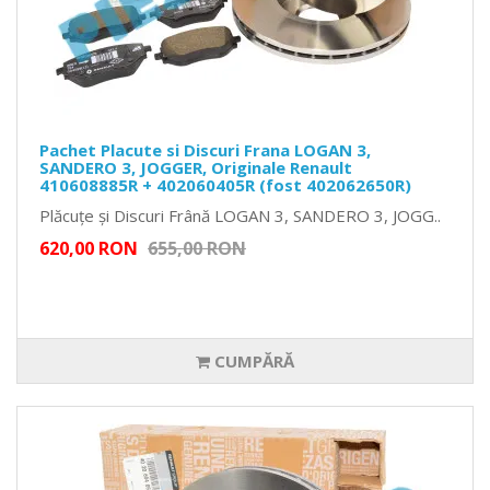
Pachet Placute si Discuri Frana LOGAN 3,
SANDERO 3, JOGGER, Originale Renault
410608885R + 402060405R (fost 402062650R)
Plăcuțe și Discuri Frână LOGAN 3, SANDERO 3, JOGG..
620,00 RON
655,00 RON
CUMPĂRĂ