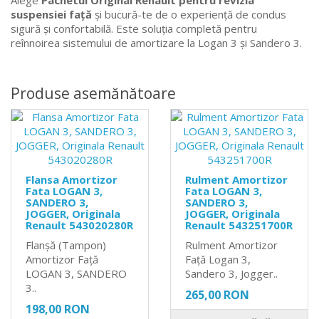
Alege
Pachetul Original Renault pentru revizia
suspensiei față
și bucură-te de o experiență de condus
sigură și confortabilă. Este soluția completă pentru
reînnoirea sistemului de amortizare la Logan 3 și Sandero 3.
Produse asemănătoare
Flansa Amortizor
Rulment Amortizor
Fata LOGAN 3,
Fata LOGAN 3,
SANDERO 3,
SANDERO 3,
JOGGER, Originala
JOGGER, Originala
Renault 543020280R
Renault 543251700R
Flanșă (Tampon)
Rulment Amortizor
Amortizor Față
Față Logan 3,
LOGAN 3, SANDERO
Sandero 3, Jogger..
3..
265,00 RON
198,00 RON