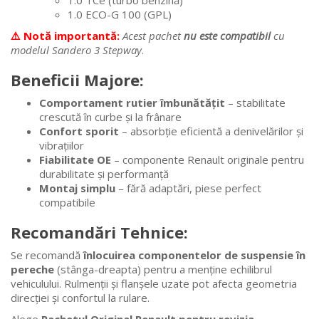
1.0 TCe (turbo benzină)
1.0 ECO-G 100 (GPL)
⚠️ Notă importantă:
Acest pachet
nu este compatibil
cu
modelul Sandero 3 Stepway
.
Beneficii Majore:
Comportament rutier îmbunătățit
– stabilitate
crescută în curbe și la frânare
Confort sporit
– absorbție eficientă a denivelărilor și
vibrațiilor
Fiabilitate OE
– componente Renault originale pentru
durabilitate și performanță
Montaj simplu
– fără adaptări, piese perfect
compatibile
Recomandări Tehnice:
Se recomandă
înlocuirea componentelor de suspensie în
pereche
(stânga-dreapta) pentru a menține echilibrul
vehiculului. Rulmenții și flanșele uzate pot afecta geometria
direcției și confortul la rulare.