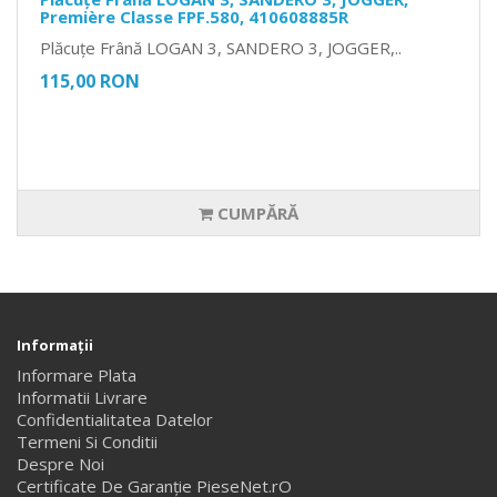
Première Classe FPF.580, 410608885R
Plăcuțe Frână LOGAN 3, SANDERO 3, JOGGER,..
115,00 RON
CUMPĂRĂ
Informaţii
Informare Plata
Informatii Livrare
Confidentialitatea Datelor
Termeni Si Conditii
Despre Noi
Certificate De Garanție PieseNet.rO