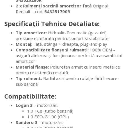
543020280R
2 x Rulmenți sarcină amortizor față
Originali
Renault – cod:
543251700R
Specificații Tehnice Detaliate:
Tip amortizor:
Hidraulic-Pneumatic (gaz-ulei),
presiune echilibrată pentru confort și stabilitate
Montaj:
Față, stânga + dreapta, plug-and-play
Compatibilitate flanșe și rulmenți:
100% OEM –
asigură alinierea și funcționarea perfectă a ansamblului
amortizor
Material flanșe:
Poliuretan armat cu inserții metalice
pentru rezistență crescută
Tip rulment:
Radial axial pentru rotație fără frecare
sub sarcină
Compatibilitate:
Logan 3
– motorizări:
1.0 TCe (turbo benzină)
1.0 ECO-G 100 (GPL)
Sandero 3
– motorizări: