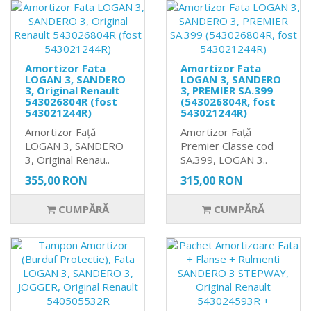
Amortizor Fata
Amortizor Fata
LOGAN 3, SANDERO
LOGAN 3, SANDERO
3, Original Renault
3, PREMIER SA.399
543026804R (fost
(543026804R, fost
543021244R)
543021244R)
Amortizor Față
Amortizor Față
LOGAN 3, SANDERO
Premier Classe cod
3, Original Renau..
SA.399, LOGAN 3..
355,00 RON
315,00 RON
CUMPĂRĂ
CUMPĂRĂ