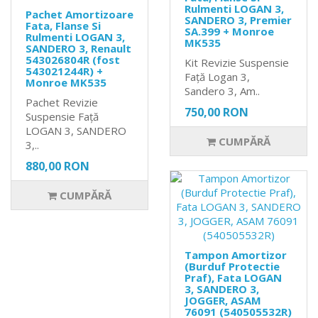
Rulmenti LOGAN 3,
Pachet Amortizoare
SANDERO 3, Premier
Fata, Flanse Si
SA.399 + Monroe
Rulmenti LOGAN 3,
MK535
SANDERO 3, Renault
543026804R (fost
Kit Revizie Suspensie
543021244R) +
Față Logan 3,
Monroe MK535
Sandero 3, Am..
Pachet Revizie
750,00 RON
Suspensie Față
LOGAN 3, SANDERO
CUMPĂRĂ
3,..
880,00 RON
CUMPĂRĂ
Tampon Amortizor
(Burduf Protectie
Praf), Fata LOGAN
3, SANDERO 3,
JOGGER, ASAM
76091 (540505532R)