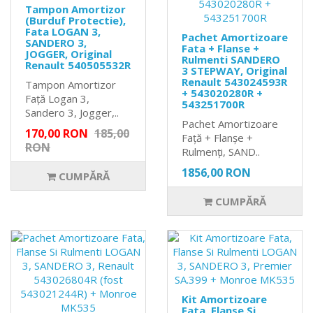
Tampon Amortizor
(Burduf Protectie),
Fata LOGAN 3,
Pachet Amortizoare
SANDERO 3,
Fata + Flanse +
JOGGER, Original
Rulmenti SANDERO
Renault 540505532R
3 STEPWAY, Original
Renault 543024593R
Tampon Amortizor
+ 543020280R +
Față Logan 3,
543251700R
Sandero 3, Jogger,..
Pachet Amortizoare
170,00 RON
185,00
Față + Flanșe +
RON
Rulmenți, SAND..
1856,00 RON
CUMPĂRĂ
CUMPĂRĂ
Kit Amortizoare
Fata, Flanse Si