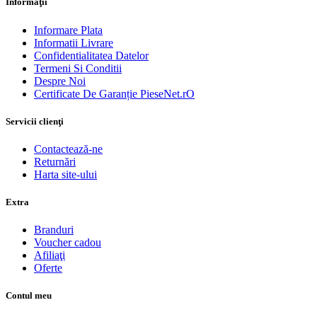
Informaţii
Informare Plata
Informatii Livrare
Confidentialitatea Datelor
Termeni Si Conditii
Despre Noi
Certificate De Garanție PieseNet.rO
Servicii clienţi
Contactează-ne
Returnări
Harta site-ului
Extra
Branduri
Voucher cadou
Afiliaţi
Oferte
Contul meu