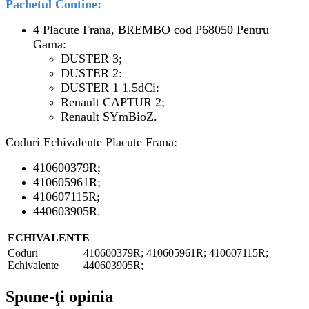
Pachetul Contine:
4 Placute Frana, BREMBO cod P68050 Pentru
Gama:
DUSTER 3;
DUSTER 2:
DUSTER 1 1.5dCi:
Renault CAPTUR 2;
Renault SYmBioZ.
Coduri Echivalente Placute Frana:
410600379R;
410605961R;
410607115R;
440603905R.
ECHIVALENTE
Coduri
410600379R; 410605961R; 410607115R;
Echivalente
440603905R;
Spune-ţi opinia