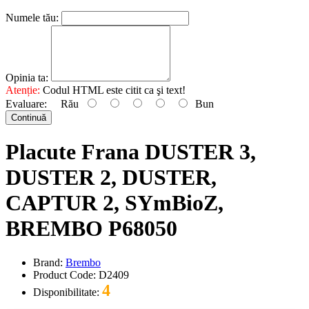
Numele tău:
Opinia ta:
Atenție:
Codul HTML este citit ca şi text!
Evaluare:
Rău
Bun
Continuă
Placute Frana DUSTER 3,
DUSTER 2, DUSTER,
CAPTUR 2, SYmBioZ,
BREMBO P68050
Brand:
Brembo
Product Code: D2409
4
Disponibilitate: