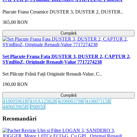
Placute Frana Ceramice DUSTER 3, DUSTER 2, DUSTER..
365,00 RON
Cumpără
Set Placute Frana Fata DUSTER 3, DUSTER 2, CAPTUR 2,
SYmBioZ, Originale Renault-Value 7717274238
Set Plăcuțe Frână Față Originale Renault-Value, C..
190,00 RON
Cumpără
410605961R
410A12582R
410600379R
410607115R
440603905R
P68050
Recomandări