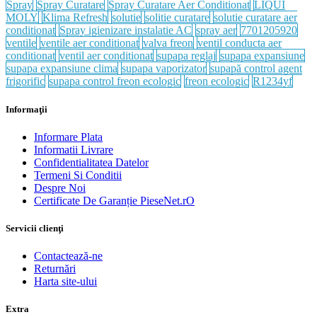
Spray
Spray Curatare
Spray Curatare Aer Conditionat
LIQUI
MOLY
Klima Refresh
solutie
solitie curatare
solutie curatare aer
conditionat
Spray igienizare instalatie AC
spray aer
7701205920
ventile
ventile aer conditionat
valva freon
ventil conducta aer
conditionat
ventil aer conditionat
supapa reglaj
supapa expansiune
supapa expansiune clima
supapa vaporizator
supapă control agent
frigorific
supapa control freon ecologic
freon ecologic
R1234yf
Informaţii
Informare Plata
Informatii Livrare
Confidentialitatea Datelor
Termeni Si Conditii
Despre Noi
Certificate De Garanție PieseNet.rO
Servicii clienţi
Contactează-ne
Returnări
Harta site-ului
Extra