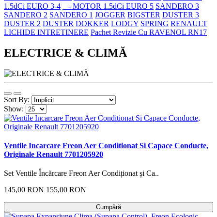
1.5dCi EURO 3-4
- MOTOR 1.5dCi EURO 5
SANDERO 3
SANDERO 2
SANDERO 1
JOGGER
BIGSTER
DUSTER 3
DUSTER 2
DUSTER
DOKKER
LODGY
SPRING
RENAULT
LICHIDE INTRETINERE
Pachet Revizie Cu RAVENOL RN17
ELECTRICE & CLIMĂ
Sort By:
Show:
Ventile Incarcare Freon Aer Conditionat Si Capace Conducte,
Originale Renault 7701205920
Set Ventile Încărcare Freon Aer Condiționat și Ca..
145,00 RON
155,00 RON
Cumpără