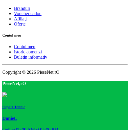
Branduri
Voucher cadou
Afiliaţi
Oferte
Contul meu
Contul meu
Istoric comenzi
Buletin informativ
Copyright © 2026 PieseNet.rO
PieseNet,rO
Suport Tehnic
DanieL
Online 09:00 AM si 05:00 PM