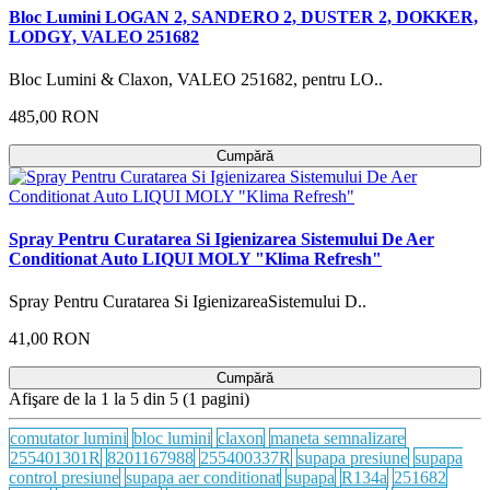
Bloc Lumini LOGAN 2, SANDERO 2, DUSTER 2, DOKKER,
LODGY, VALEO 251682
Bloc Lumini & Claxon, VALEO 251682, pentru LO..
485,00 RON
Cumpără
Spray Pentru Curatarea Si Igienizarea Sistemului De Aer
Conditionat Auto LIQUI MOLY "Klima Refresh"
Spray Pentru Curatarea Si IgienizareaSistemului D..
41,00 RON
Cumpără
Afişare de la 1 la 5 din 5 (1 pagini)
comutator lumini
bloc lumini
claxon
maneta semnalizare
255401301R
8201167988
255400337R
supapa presiune
supapa
control presiune
supapa aer conditionat
supapa
R134a
251682