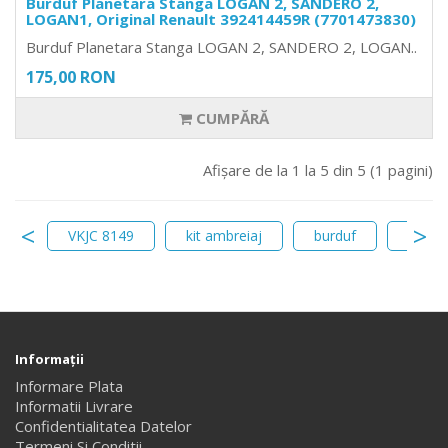
Burduf Planetara Stanga LOGAN 2, SANDERO 2,
LOGAN1, Original Renault 392414459R (7701473830)
Burduf Planetara Stanga LOGAN 2, SANDERO 2, LOGAN..
175,00 RON
CUMPĂRĂ
Afişare de la 1 la 5 din 5 (1 pagini)
lve
VKJC 8149
kit ambreiaj
burduf
kit am
Informaţii
Informare Plata
Informatii Livrare
Confidentialitatea Datelor
Termeni Si Conditii