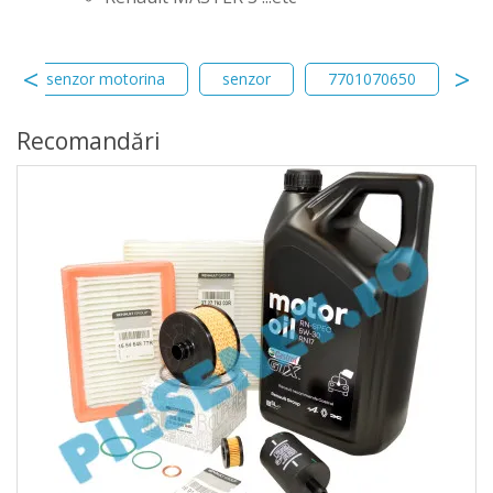
senzor motorina
senzor
7701070650
16
Recomandări