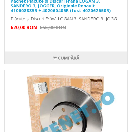
Pachet Placute si Discuri Frana LOGAN 3,
SANDERO 3, JOGGER, Originale Renault
410608885R + 402060405R (fost 402062650R)
Plăcuțe și Discuri Frână LOGAN 3, SANDERO 3, JOGG..
620,00 RON
655,00 RON
CUMPĂRĂ