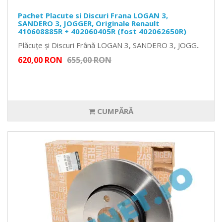
Pachet Placute si Discuri Frana LOGAN 3,
SANDERO 3, JOGGER, Originale Renault
410608885R + 402060405R (fost 402062650R)
Plăcuțe și Discuri Frână LOGAN 3, SANDERO 3, JOGG..
620,00 RON
655,00 RON
CUMPĂRĂ