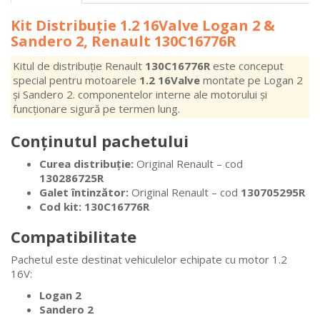
Kit Distribuție 1.2 16Valve Logan 2 &
Sandero 2, Renault 130C16776R
Kitul de distribuție Renault
130C16776R
este conceput
special pentru motoarele
1.2 16Valve
montate pe Logan 2
și Sandero 2. componentelor interne ale motorului și
funcționare sigură pe termen lung.
Conținutul pachetului
Curea distribuție:
Original Renault – cod
130286725R
Galet întinzător:
Original Renault – cod
130705295R
Cod kit:
130C16776R
Compatibilitate
Pachetul este destinat vehiculelor echipate cu motor 1.2
16V:
Logan 2
Sandero 2