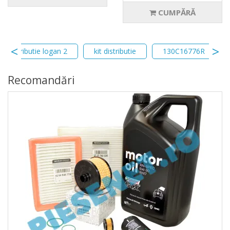
CUMPĂRĂ
kit distributie logan 2
kit distributie
130C16776R
Recomandări